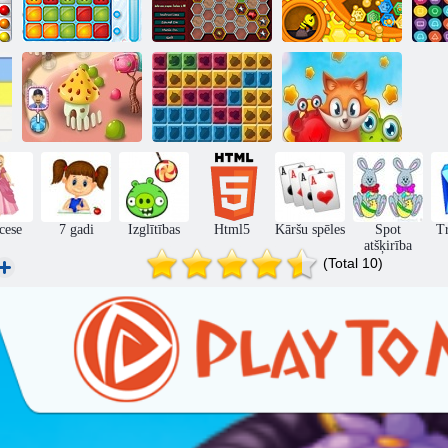
Burbulis
Tirvik
Chromatics
apjukums
Dzi
Rock-Ola želeja
Jungle Blocks
Populāri šķirnes
cese
7 gadi
Izglītības
Html5
Kāršu spēles
Spot
Tr
atšķirība
(Total 10)