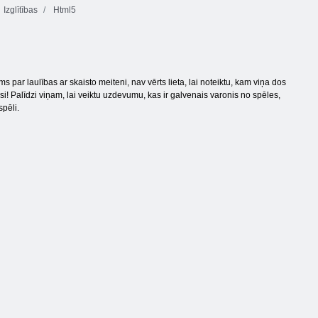
Izglītības
Html5
 par laulības ar skaisto meiteni, nav vērts lieta, lai noteiktu, kam viņa dos
si! Palīdzi viņam, lai veiktu uzdevumu, kas ir galvenais varonis no spēles,
spēli.