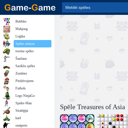
Bubbles
Mahjong
Loģika
Spēles zēniem
tvertne spēles
Šaušana
Sacīkšu spēles
Zombies
Piedzīvojums
Futbols
Lego NinjaGo
Spider-Man
Spēle Treasures of Asia
Stratēģija
karš
snaiperis