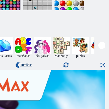
ļi ceļojumu 2
Līnija 98
Ķēdes reakcija
īs kārtas
mācīšanās
No galvas
Madžongs
puzles
Puzzle
Tumšāks