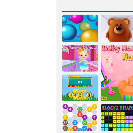
Punkti
Lines dzīvnieki
Baby Hazel
balerīna dance
Matt vs
matemātikas