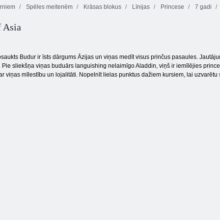
rniem
Spēles meitenēm
Krāsas blokus
Līnijas
Princese
7 gadi
f Asia
el Hand Lūzums
saukts Budur ir īsts dārgums Āzijas un viņas medīt visus prinčus pasaules. Jautājums
. Pie sliekšņa viņas buduārs languishing nelaimīgo Aladdin, viņš ir iemīlējies prince
r viņas mīlestību un lojalitāti. Nopelnīt lielas punktus dažiem kursiem, lai uzvarētu 