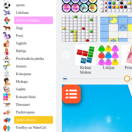
sporta
Lidošana
Spēles meitenēm
Zirgi
Mind Your
Cold Fusion
Marbles
Pony
Saģērbt
Bārbija
Pavārmāksla pārtika
Arkādes Rindas
Lineez
frizieris
Krāsas
Līnijas
Prin
blokus
Krāsojums
Meikaps
Saldēti
Krāsaini bloki
Dinozauri
Piedzīvojums
Spēles diviem
FireBoy un WaterGirl