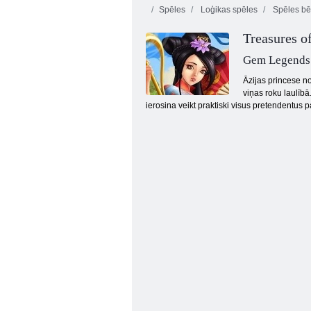
Spēles
Loģikas spēles
Spēles bē
Treasures o
2020 Connect
Deluxe
Bloki Deluxe
Baby Haz
Gem Legends
Āzijas princese no
viņas roku laulībā
ierosina veikt praktiski visus pretendentus pa