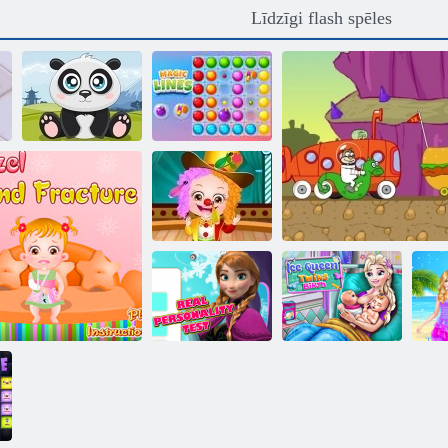
Līdzīgi flash spēles
Panda
Burvju līnijas
Baby Hazel:
Gada diena
skolā
Reālā personības
Ledus karalienes
ģ
pārbaude
dvīņu dzimšana
SpongeBob sacīkšu tu