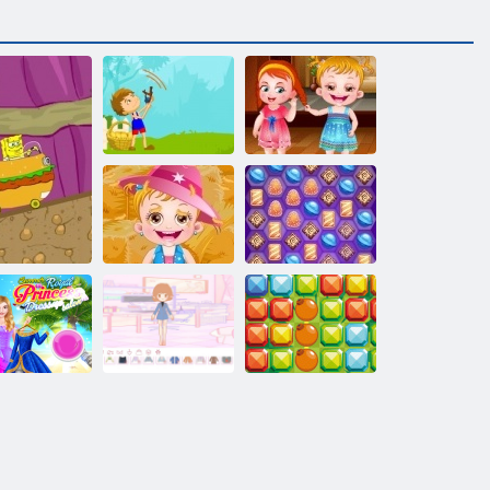
Baby Hazel
mācās
Mango šāvēja
izturēšanās
Baby Hazel:
Ražas svētki
Galactic Candy
Elegants
princeses
ērbšanās un
rnīrs
grims
Kleitas princese
Trakā mača 3