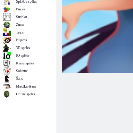
Spēlēt 3 spēles
Puzles
Sudoku
Zuma
Tetris
Biljards
3D spēles
IO spēles
Kāršu spēles
Solitaire
Šahs
Makšķerēšana
Online spēles