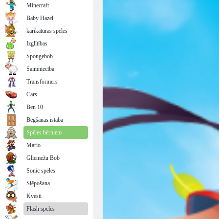
Minecraft
Baby Hazel
karikatūras spēles
Izglītības
Spongebob
Saimniecība
Transformers
Cars
Ben 10
Bēgšanas istaba
Spēles bērniem
Mario
Gliemežu Bob
Sonic spēles
Slēpošana
Kvesti
Flash spēles