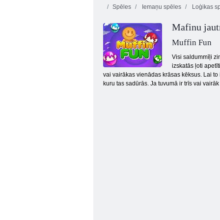
Spēles
Iemaņu spēles
Loģikas s
Mafinu jaut
Muffin Fun
Visi saldummīļi zi
izskatās ļoti apet
vai vairākas vienādas krāsas kēksus. Lai to 
Bezgalīgi burbuļi
kuru tas sadūrās. Ja tuvumā ir trīs vai vair