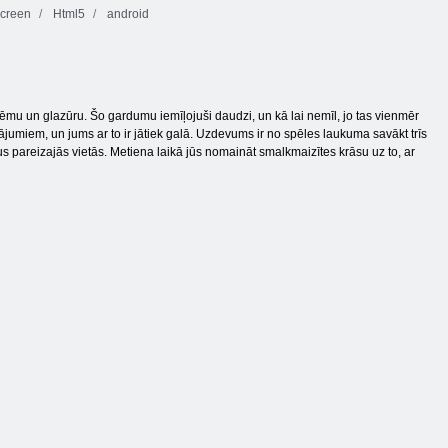
creen
Html5
android
 krēmu un glazūru. Šo gardumu iemīļojuši daudzi, un kā lai nemīl, jo tas vienmēr
dājumiem, un jums ar to ir jātiek galā. Uzdevums ir no spēles laukuma savākt trīs
mus pareizajās vietās. Metiena laikā jūs nomaināt smalkmaizītes krāsu uz to, ar