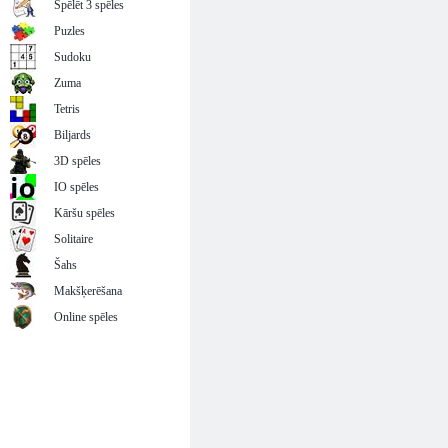
Spēlēt 3 spēles
Puzles
Sudoku
Zuma
Tetris
Biljards
3D spēles
IO spēles
Kāršu spēles
Solitaire
Šahs
Makšķerēšana
Online spēles