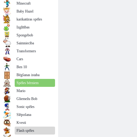
Minecraft
Baby Hazel
karikatūras spēles
Izglītības
Spongebob
Saimniecība
Transformers
Cars
Ben 10
Bēgšanas istaba
Spēles bērniem
Mario
Gliemežu Bob
Sonic spēles
Slēpošana
Kvesti
Flash spēles