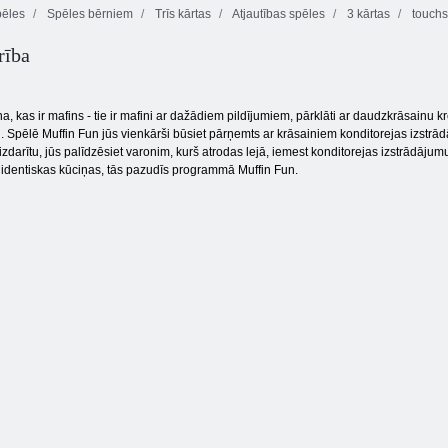
pēles
Spēles bērniem
Trīs kārtas
Atjautības spēles
3 kārtas
touchs
rība
Fruta Crush
Tentriks
Onet Connect
na, kas ir mafins - tie ir mafini ar dažādiem pildījumiem, pārklāti ar daudzkrāsainu
īti. Spēlē Muffin Fun jūs vienkārši būsiet pārņemts ar krāsainiem konditorejas izstrā
izdarītu, jūs palīdzēsiet varonim, kurš atrodas lejā, iemest konditorejas izstrādāju
āk identiskas kūciņas, tās pazudīs programmā Muffin Fun.