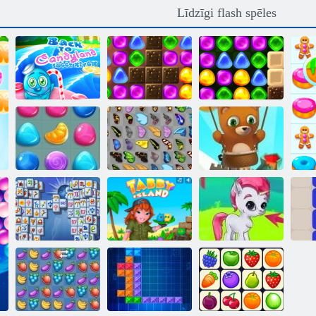
Līdzīgi flash spēles
Atpakaļ uz
Atpakaļ uz
Candyland
Atpakaļ uz
Candyland 4:
Sweet River
Candyland 2
Lollipop Garden
Burbuļu šāvējs
Candy Lain 3
Tauriņš kyodai
bezgalīgs
Mahjong
Fortuna
Svītrains Island
Burbulis Gemes