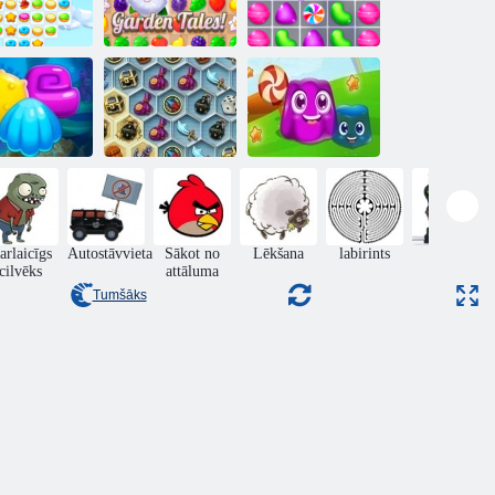
Sīkdatņu
simpātija 3
Dārza pasakas
Candy Match!
Dārgumi Mystic
qua Blitz 2
jūras
Pudiņa zeme
arlaicīgs
Autostāvvieta
Sākot no
Lēkšana
labirints
rīcība
cilvēks
attāluma
Tumšāks