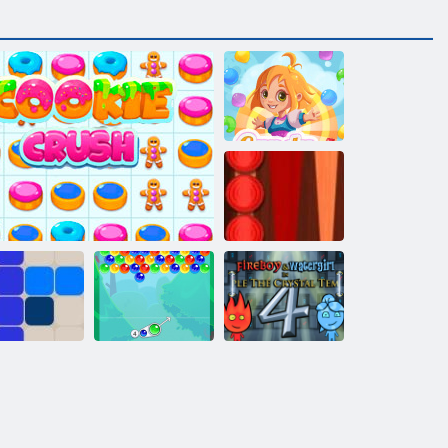
Candy Rain 4
Backgammon
Classic
Fireboy and
Burbulis
Watergirl 4:
1212!
Sīkdatnes simpātija
Charms
Kristāla templis