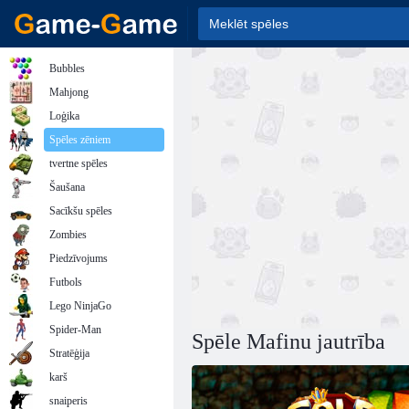
Bubbles
Mahjong
Loģika
Spēles zēniem
tvertne spēles
Šaušana
Sacīkšu spēles
Zombies
Piedzīvojums
Futbols
Lego NinjaGo
Spider-Man
Spēle Mafinu jautrība
Stratēģija
karš
snaiperis