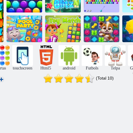
Smarty Bubbles
Burbuļu šāvējs
XMas Edition
Aqua Blitz
HTML5
Suņa mīlas
Baseina ballīte
Rotaļlietu mačs!
stāsts
A
rtas
touchscreen
Html5
android
Futbols
Telpa
G
(Total 10)