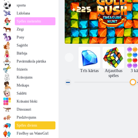
sporta
Lidošana
Spēles meitenēm
Zirgi
Pony
Saģērbt
Bārbija
Pavārmāksla pārtika
frizieris
Trīs kārtas
Atjautības
3 kā
spēles
Krāsojums
Meikaps
Saldēti
Gold Rush dārgumu medības
Krāsaini bloki
Dinozauri
Piedzīvojums
Spēles diviem
FireBoy un WaterGirl