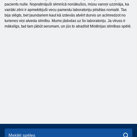
pacients nulle. Nopratinājuši slimnīcā nonākušos, mūsu varoņi uzzināja, ka
vairāki zēni ir apmeklējuši vecu pamestu laboratoriju pilsētas nomalē. Tas
bija slēgts, bet ļaundariem kaut kā izdevās atvērt durvis un acīmredzot no
turienes viņi atveda slimību. Mums jādodas uz šo laboratoriju. Ja vīruss ir
mākslīgs, tad tam jābūt serumam, un jūs to atradīsit Mistērijas slimības spēlē.