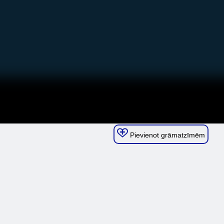
Pievienot grāmatzīmēm