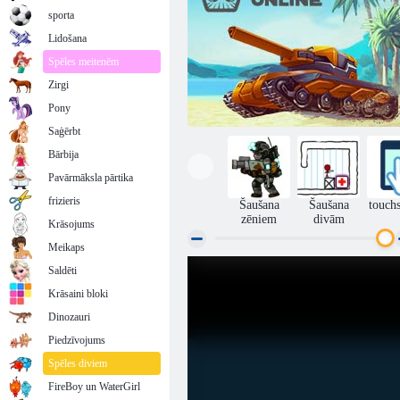
sporta
Lidošana
Spēles meitenēm
Zirgi
Pony
Saģērbt
Bārbija
Pavārmāksla pārtika
frizieris
Šaušana
Šaušana
touch
zēniem
divām
Krāsojums
Meikaps
Saldēti
Tanki tiešsaistē
Krāsaini bloki
Dinozauri
Piedzīvojums
Spēles diviem
FireBoy un WaterGirl