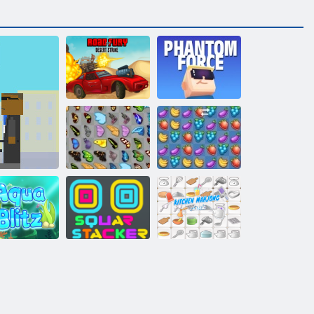
Fury tuksneša
Kogama
streika ceļš
Phantom Force
Tauriņš kyodai
Fruta Crush
Kvadrātveida
Virtuves
Aqua Blitz
grābeklis
mahjong