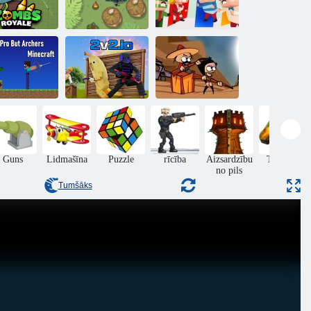
mbas Royale.
io
Gaisa spēku cīņa
Kovara
ob pret pro,
et strēlnieki
Zombiji nespēj
minecraft
2v2. io
lēkt
Guns
Lidmašīna
Puzzle
rīcība
Aizsardzību
Tvertnes
no pils
Online
Tumšāks