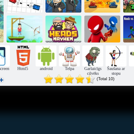
Zo
Tank cīņa
Alien ķērējs
Tanku dārdoņa
No
b
Arčera kungs
Galvas Mayhem
Piedzēries duelis
screen
Html5
android
Telpa
Garlaicīgs
Šaušana ar
cilvēks
stopu
(Total 10)