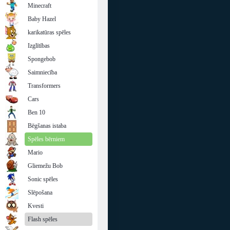
Minecraft
Baby Hazel
karikatūras spēles
Izglītības
Spongebob
Saimniecība
Transformers
Cars
Ben 10
Bēgšanas istaba
Spēles bērniem
Mario
Gliemežu Bob
Sonic spēles
Slēpošana
Kvesti
Flash spēles