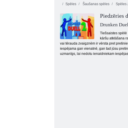
Spēles
Šaušanas spēles
Spēles 
Piedzēries d
Nolādēts
Domino Classic
dārgums 2
Sn
Drunken Duel
Tiešsaistes spēlē 
kāršu atklāšana ra
vai tērauda zvaigznēm ir vērsta pret pretinie
iespējama gan vienatnē, gan tad jūsu pretini
uzmanīgs, lai nedotu ienaidniekam iespējas 