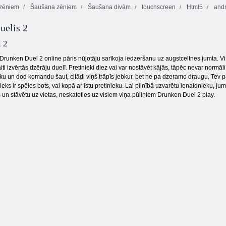
zēniem
Šaušana zēniem
Šaušana divām
touchscreen
Html5
andr
uelis 2
owball. io
 2
Drunken Duel 2 online pāris nūjotāju sarīkoja iedzeršanu uz augstceltnes jumta. Viņ
iti izvērtās dzērāju duelī. Pretinieki diez vai var nostāvēt kājās, tāpēc nevar normāli
ku un dod komandu šaut, citādi viņš trāpīs jebkur, bet ne pa dzeramo draugu. Tev pāri 
eks ir spēles bots, vai kopā ar īstu pretinieku. Lai pilnībā uzvarētu ienaidnieku, ju
un stāvētu uz vietas, neskatoties uz visiem viņa pūliņiem Drunken Duel 2 play.