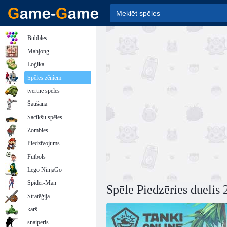
Bubbles
Mahjong
Loģika
Spēles zēniem
tvertne spēles
Šaušana
Sacīkšu spēles
Zombies
Piedzīvojums
Futbols
Lego NinjaGo
Spider-Man
Spēle Piedzēries duelis 
Stratēģija
karš
snaiperis