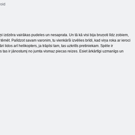
oid
i izdzēra vairākas pudeles un nesaprata. Un tā kā visi bija bruņoti līdz zobiem,
 tēmēt. Palīdzot savam varonim, tu vienkārši izvēlies brīdi, kad viņa roka ar ieroci
lidos arī helikopters, ja trāpīsi tam, tas uzkritīs pretiniekam. Spēle ir
ms tas ir jānostumj no jumta vismaz piecas reizes. Esiet ārkārtīgi uzmanīgs un