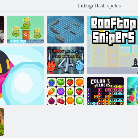
Līdzīgi flash spēles
Cowboys vs
marsieši
Līnijkuģis War
Fireboy and
Watergirl 4:
Kristāla templis
Onet Connect
Krāsu bloki
Jumta snaiperi