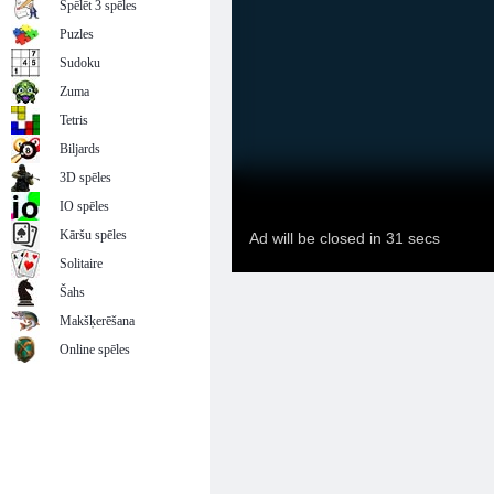
Spēlēt 3 spēles
Puzles
Sudoku
Zuma
Tetris
Biljards
3D spēles
IO spēles
Kāršu spēles
Solitaire
Šahs
Makšķerēšana
Online spēles