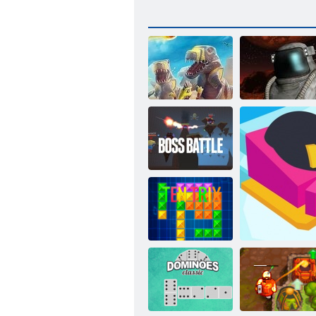
D-Day: Rush -
Tower Defense
Kaujas zona
Kogama: Bosu
cīņa
Tentriks