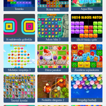
Tentriks
Aqua Blitz
Krāsu bloki
Kvadrātveida grābeklis
Juksts blitz 3
10x10 bloku spēle
Sīkdatņu simpātija 3
Dārza pasakas
Zoodārza uzplaukums
Nolādēts dārgums 2
Bezgalīgi burbuļi
Tauriņš kyodai