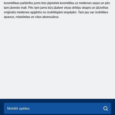
kosmētikas palīdzību jums būs jāpieliek kosmētika uz meitenes sejas un pēc
tam jāveido mati. Pēc tam jums būs jāatver viņas drēbju skapis un jāizvēlas
oriģināls meitenes apģērbs no izvēlētajām iespējām. Tam jau var izvēlēties
apavus, rotaslietas un citus aksesuārus.