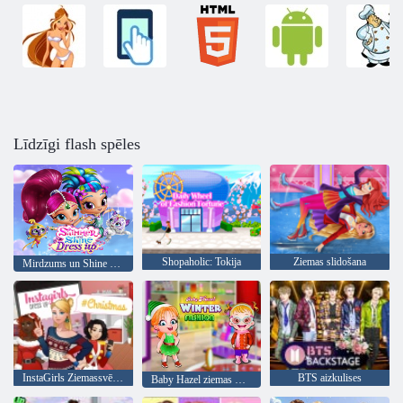
Līdzīgi flash spēles
Shopaholic: Tokija
Ziemas slidošana
Mirdzums un Shine saģērbt
InstaGirls Ziemassvētku saģērbt
BTS aizkulises
Baby Hazel ziemas mode