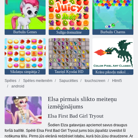
Burbulis Gemes
Burbulis Charms
Sulīga domuzīme
Sīkdatņu simpātija 2
Tauriņš Kyodai HD
Krāsu pikseļu mākslas klasika
Spēles
Spēles meitenēm
Sapucēties
touchscreen
Html5
android
Elsa pirmais slikto meiteņu
izmēģinājums
Elsa First Bad Girl Tryout
Šodien Elza gatavojas apciemot savus draugus
foršā ballītē. Spēlē Elsa First Bad Girl Tryout jums būs jāpalīdz izveidot šī
notikuma tēlu. Pirms jūs ekrānā redzēsiet istabu, kurā būs jūsu draudzene. Ar