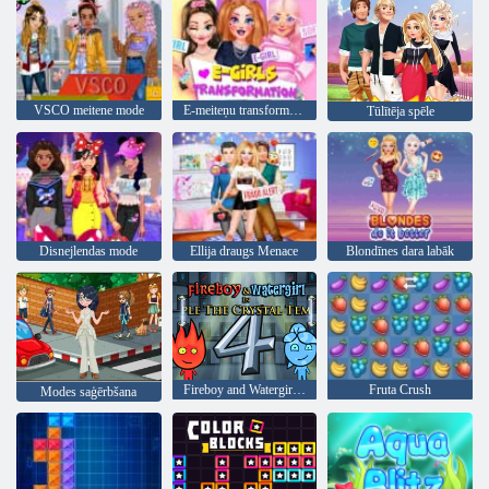
VSCO meitene mode
E-meiteņu transformācija
Tūlītēja spēle
Disnejlendas mode
Ellija draugs Menace
Blondīnes dara labāk
Fireboy and Watergirl 4: Kristāla templis
Fruta Crush
Modes saģērbšana