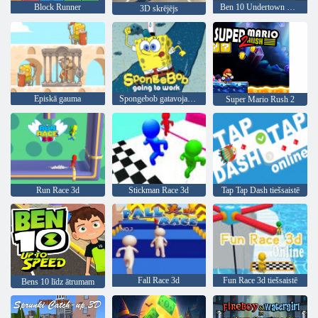
Block Runner
Ben 10 Undertown Runner
3D skrējējs
Episkā gauma
Spongebob gatavojas strādāt
Super Mario Rush 2
Run Race 3d
Stickman Race 3d
Tap Tap Dash tiešsaistē
Fall Race 3d
Fun Race 3d tiešsaistē
Bens 10 līdz ātrumam