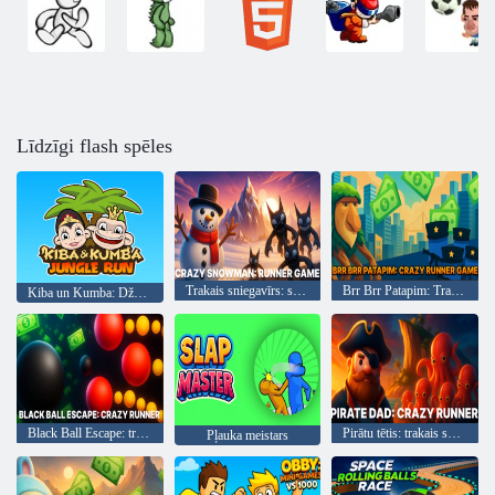
Līdzīgi flash spēles
Trakais sniegavīrs: skrējēja spēle
Brr Brr Patapim: Trakā skrējēja spēle
Kiba un Kumba: Džungļu skriešanās
Black Ball Escape: trakais skrējējs
Pirātu tētis: trakais skrējējs
Pļauka meistars