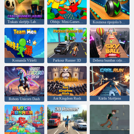
Trakais skrējējs Labubu
Obbijs: Mini-Games VS 1000
Kosmosa ripojošo bumbiņu sacīkstes
Komanda Vīrieši
Parkour Runner 3D
Debesu bumbas ceļojums
Ant Kingdom Rush
Kārlis Skrējiens
Robots Unicorn Dash