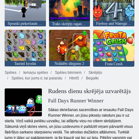
Sprunki pieķeršanās 3D
Fireboy and Watergirl 4: Kristāla templis
Traks skrējējs raganu Helovīns
Tauriņš kyodai
Nolādēts dārgums 2
Fruta Crush
Spēles
Iemaņu spēles
Spēles bērniem
Skrējējs
Spēles, kur jums ir, lai palaistu
Html5
Begalki
Rudens dienu skrējēja uzvarētājs
Fall Days Runner Winner
Sākas skriešanas sacensības ar iesauku Fall Days
Runner Winner, un jūsu pikseļu raksturs jau ir uz
starta. Viņš valkā pelēku uzvalku, lai atšķirtu viņu no citiem skrējējiem.
Sākumā viņš skries viens, un jūsu uzdevums ir palīdzēt viņam pārvarēt visus
šķēršļus sarkano starpsienu veidā. Tie atrodas dažādos attālumos. Turklāt
jums ir jālec uz pakāpieniem, ja tie traucē vai lec uz leju. Pēkšņi varonim var