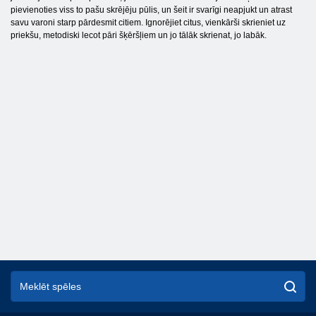
pievienoties viss to pašu skrējēju pūlis, un šeit ir svarīgi neapjukt un atrast
savu varoni starp pārdesmit citiem. Ignorējiet citus, vienkārši skrieniet uz
priekšu, metodiski lecot pāri šķēršļiem un jo tālāk skrienat, jo labāk.