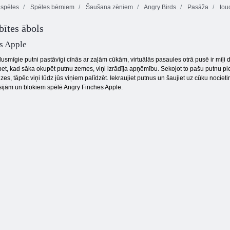
spēles
Spēles bērniem
Šaušana zēniem
Angry Birds
Pasāža
tou
ītes ābols
Vārtsargs
Key & Shield
Champ
Dīkstāves zivis
s Apple
dusmīgie putni pastāvīgi cīnās ar zaļām cūkām, virtuālās pasaules otrā pusē ir mīļi dz
et, kad sāka okupēt putnu zemes, viņi izrādīja apņēmību. Sekojot to pašu putnu piemē
s, tāpēc viņi lūdz jūs viņiem palīdzēt. Iekraujiet putnus un šaujiet uz cūku nocieti
 sijām un blokiem spēlē Angry Finches Apple.