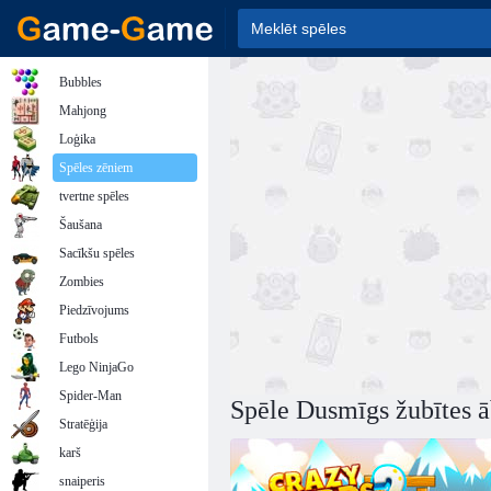
Bubbles
Mahjong
Loģika
Spēles zēniem
tvertne spēles
Šaušana
Sacīkšu spēles
Zombies
Piedzīvojums
Futbols
Lego NinjaGo
Spider-Man
Spēle Dusmīgs žubītes ā
Stratēģija
karš
snaiperis