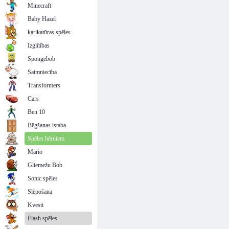
Minecraft
Baby Hazel
karikatūras spēles
Izglītības
Spongebob
Saimniecība
Transformers
Cars
Ben 10
Bēgšanas istaba
Spēles bērniem
Mario
Gliemežu Bob
Sonic spēles
Slēpošana
Kvesti
Flash spēles