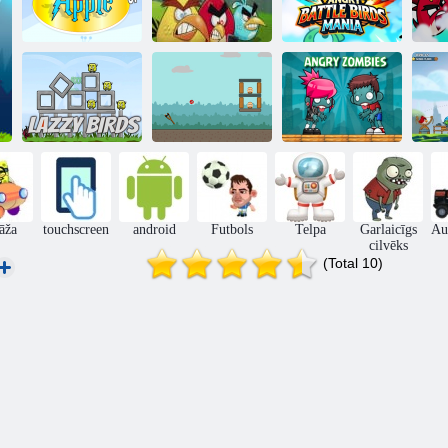
Dusmīgās
Dusmīgi putni
Dusmīgi kaujas
žubītes
sakrīt 3
putni mānija
Ka
Dusmīgas
bumbas
Dusmīgie
A
Lazzy putni
nojaukšana
zombiji
āža
touchscreen
android
Futbols
Telpa
Garlaicīgs
Au
cilvēks
(Total 10)