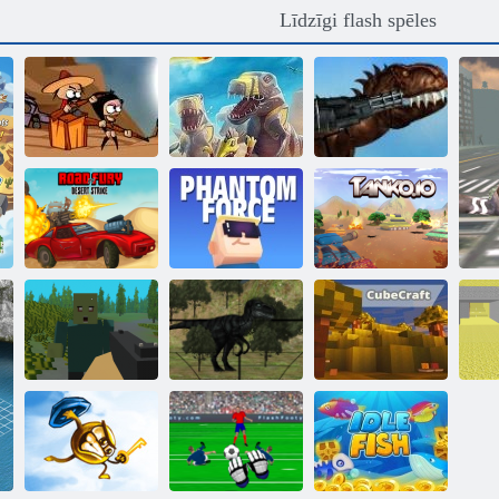
Līdzīgi flash spēles
Zombiji nespēj
D-Day: Rush -
lēkt
Tower Defense
Meksika Rex
Fury tuksneša
Kogama
streika ceļš
Phantom Force
Tanko. io
Pikseļu
Jurassic Dino
Kogama:
Pi
izdzīvošana
Medības
Cubecraft