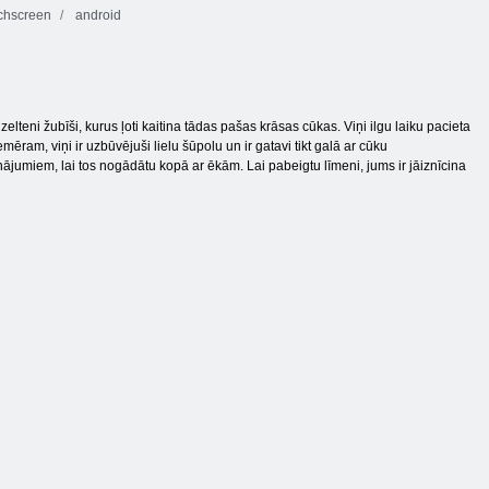
chscreen
android
elteni žubīši, kurus ļoti kaitina tādas pašas krāsas cūkas. Viņi ilgu laiku pacieta
ram, viņi ir uzbūvējuši lielu šūpolu un ir gatavi tikt galā ar cūku
nājumiem, lai tos nogādātu kopā ar ēkām. Lai pabeigtu līmeni, jums ir jāiznīcina