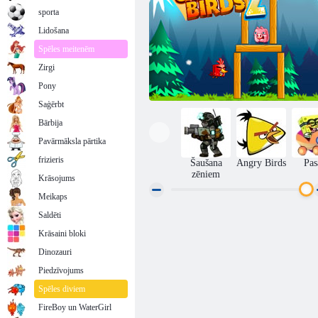
sporta
Lidošana
Spēles meitenēm
Zirgi
Pony
Saģērbt
Bārbija
Pavārmāksla pārtika
frizieris
Šaušana
Angry Birds
Pas
zēniem
Krāsojums
Meikaps
Saldēti
Traki putni 2
Krāsaini bloki
Dinozauri
Piedzīvojums
Spēles diviem
FireBoy un WaterGirl