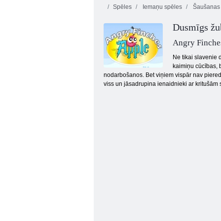
Spēles
Iemaņu spēles
Šaušanas 
Dusmīgs žub
Angry Finche
Ne tikai slavenie 
kaimiņu cūcības, b
nodarbošanos. Bet viņiem vispār nav pieredze
Kareivju karš multiplayer
viss un jāsadrupina ienaidnieki ar kritušām