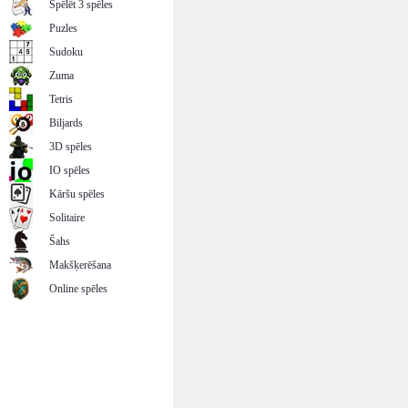
Spēlēt 3 spēles
Puzles
Sudoku
Zuma
Tetris
Biljards
3D spēles
IO spēles
Kāršu spēles
Solitaire
Šahs
Makšķerēšana
Online spēles