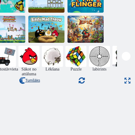
mikaze putni
Lazzy putni
Spin pārlaide
ngry Birds
Birdy Mad
Angry Birds
Showdown
Throw
Epic
tostāvvieta
Sākot no
Lēkšana
Puzzle
labirints
rīcība
attāluma
Tumšāks