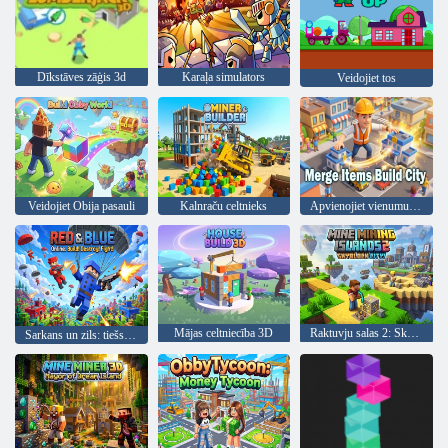
Dīkstāves zāģis 3d
Karaļa simulators
Veidojiet tos
Veidojiet Obija pasauli
Kalnraču celtnieks
Apvienojiet vienumus, veidojiet pilsētu
Mājas celtniecība 3D
Raktuvju salas 2: Skyblock City!
Sarkans un zils: tiešsaistē. Būvēt! Iznīcini! Cīnies!