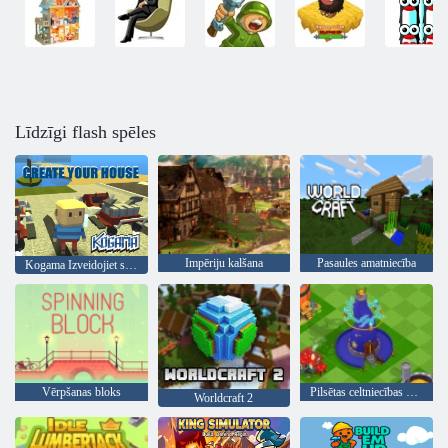
Līdzīgi flash spēles
Impēriju kalšana
Pasaules amatniecība
Kogama Izveidojiet savu māju
Vērpšanas bloks
Pilsētas celtniecības simulators
Worldcraft 2