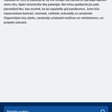
nepatika un viņš to padarīja tā, ka visi runāja citā valodā un pārstāja saprast
viens otru, tāpēc būvniecība tika pabeigta. Bet mūsu gadījumā jūs pats
pārvaldīsit ēku, kas nozīmē, ka tai vajadzētu gūt panākumus. Jums būs
nepieciešami kalnrači, mūrnieki, celtnieki, kokvedēji un amatnieki.
Organizējiet viņu darbu, savlaicīgi uzlabojiet mašīnas un mehānismus, un
projekts izdosies.