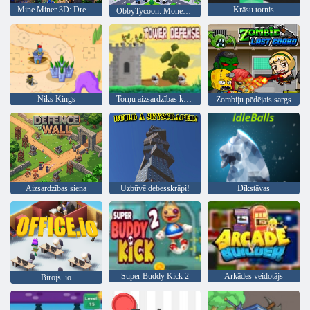
Mine Miner 3D: Dream Island mērs
Krāsu tornis
ObbyTycoon: Money Tycoon
Niks Kings
Torņu aizsardzības karalis
Zombiju pēdējais sargs
Aizsardzības siena
Uzbūvē debesskrāpi!
Dīkstāvas
Super Buddy Kick 2
Arkādes veidotājs
Birojs. io