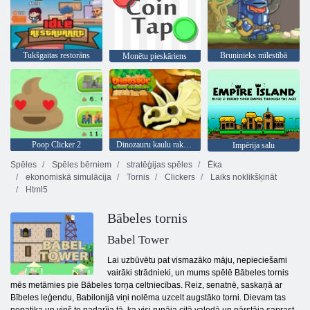
Tukšgaitas restorāns
Bruņinieks mīlestībā
Monētu pieskāriens
Poop Clicker 2
Dinozauru kaulu rakšana
Impērija salu
Spēles
Spēles bērniem
stratēģijas spēles
Ēka
ekonomiskā simulācija
Tornis
Clickers
Laiks noklikšķināt
Html5
Bābeles tornis
Babel Tower
Lai uzbūvētu pat vismazāko māju, nepieciešami
vairāki strādnieki, un mums spēlē Bābeles tornis
mēs metāmies pie Bābeles torņa celtniecības. Reiz, senatnē, saskaņā ar
Bībeles leģendu, Babilonijā viņi nolēma uzcelt augstāko torni. Dievam tas