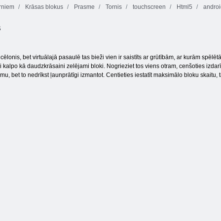
rniem
Krāsas blokus
Prasme
Tornis
touchscreen
Html5
androi
s
Eiro futbola
Ziemas
Delicious Emily
sprints
piedzīvojumi
cerības un Bailes
 cēlonis, bet virtuālajā pasaulē tas bieži vien ir saistīts ar grūtībām, ar kurām spēlē
i kalpo kā daudzkrāsaini zelējami bloki. Nogrieziet tos viens otram, cenšoties izd
bet to nedrīkst ļaunprātīgi izmantot. Centieties iestatīt maksimālo bloku skaitu, tas