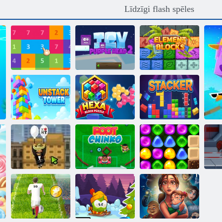
Līdzīgi flash spēles
Ledus purpura
Apvienot 10
galva 2
Elementu bloki
Heksa bloka
Atkausēt torni
mīkla
Krāvējs
Amigo Pancho
Atpakaļ uz
2: Ņujorkas
Candyland 4:
ballīte
Kāju Cinco
Lollipop Garden
Jet