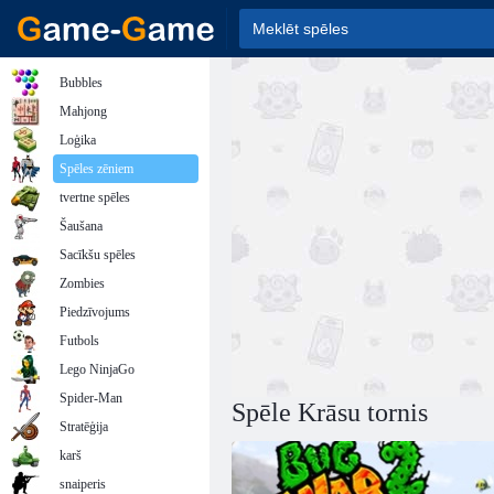
Bubbles
Mahjong
Loģika
Spēles zēniem
tvertne spēles
Šaušana
Sacīkšu spēles
Zombies
Piedzīvojums
Futbols
Lego NinjaGo
Spider-Man
Spēle Krāsu tornis
Stratēģija
karš
snaiperis