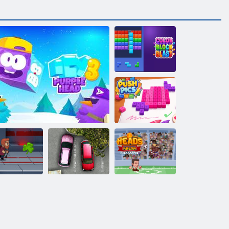
Krāsu bloka
sprādziens
Push Pics
Autostāvvieta
Heads Arena
pack meistars
Ledus violeta galva 3
dusmas
Euro futbols