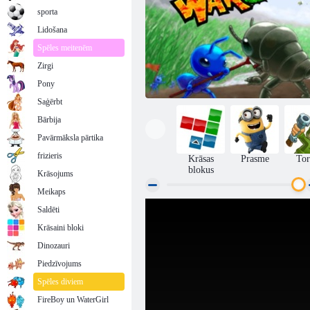
sporta
Lidošana
Spēles meitenēm
Zirgi
Pony
Saģērbt
Bārbija
Pavārmāksla pārtika
frizieris
Krāsas
Prasme
Tor
blokus
Krāsojums
Meikaps
Saldēti
Bug War 2
Krāsaini bloki
Dinozauri
Piedzīvojums
Spēles diviem
FireBoy un WaterGirl