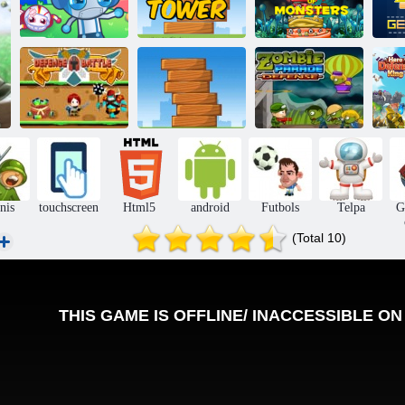
Bomb to td
Box tornis
Monstru tornis
Aizsardzības
Zombiju parādes
kaujas
Koka tornis
aizsardzība
nis
touchscreen
Html5
android
Futbols
Telpa
G
(Total 10)