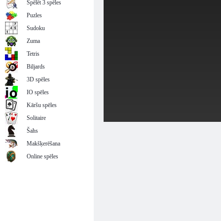
Spēlēt 3 spēles
Puzles
Sudoku
Zuma
Tetris
Biljards
3D spēles
IO spēles
Kāršu spēles
Solitaire
Šahs
Makšķerēšana
Online spēles