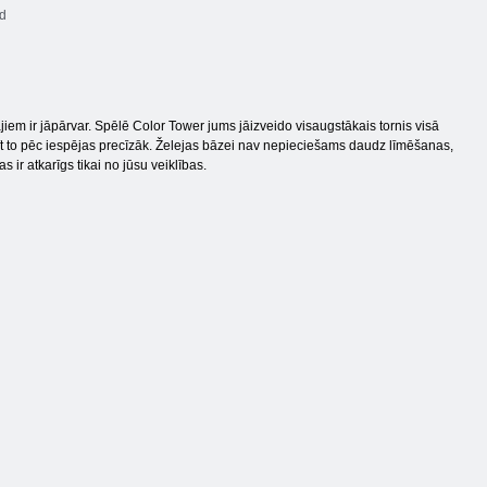
d
tājiem ir jāpārvar. Spēlē Color Tower jums jāizveido visaugstākais tornis visā
arīt to pēc iespējas precīzāk. Želejas bāzei nav nepieciešams daudz līmēšanas,
 ir atkarīgs tikai no jūsu veiklības.