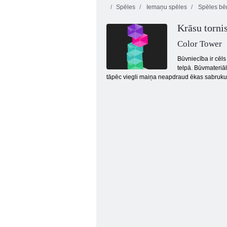
Spēles
Iemaņu spēles
Spēles bē
Krāsu torni
Color Tower
Būvniecība ir cēls
telpā. Būvmateriāl
tāpēc viegli maiņa neapdraud ēkas sabrukumu, 
Sweet Flip