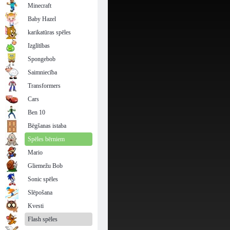
Minecraft
Baby Hazel
karikatūras spēles
Izglītības
Spongebob
Saimniecība
Transformers
Cars
Ben 10
Bēgšanas istaba
Spēles bērniem
Mario
Gliemežu Bob
Sonic spēles
Slēpošana
Kvesti
Flash spēles