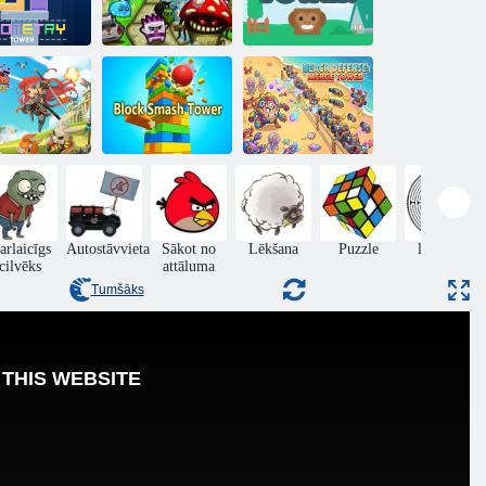
Ģeometrijas
tornis
Gropes turētājs
Dzīvnieku tornis
Pludmales
Varonis
aizsardzība:
aizsardzības
Bloķēt Smash
sapludināšanas
karalis
Tower
tornis
arlaicīgs
Autostāvvieta
Sākot no
Lēkšana
Puzzle
labirints
cilvēks
attāluma
Tumšāks