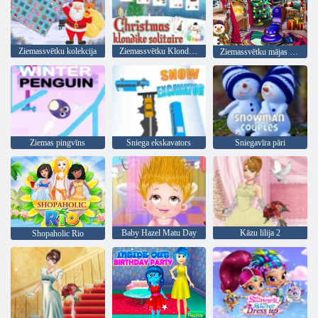
Ziemassvētku kolekcija
Ziemassvētku Klondike Solitaire
Ziemassvētku mājas tīrīšana
Ziemas pingvīns
Sniega ekskavators
Sniegavīra pāri
Baby Hazel Matu Day
Kāzu lilija 2
Shopaholic Rio