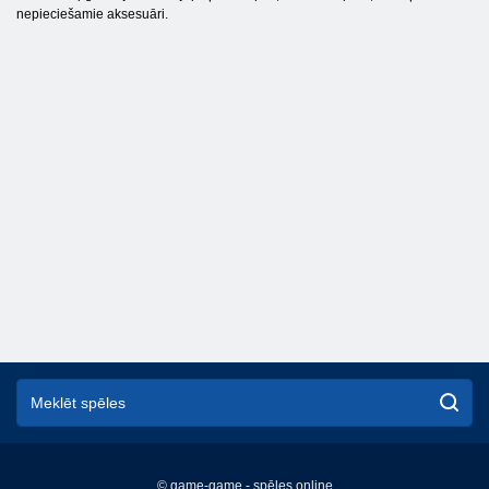
nepieciešamie aksesuāri.
© game-game - spēles online