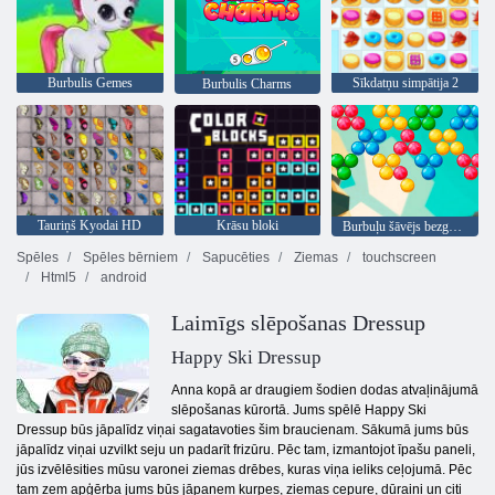
Burbulis Gemes
Sīkdatņu simpātija 2
Burbulis Charms
Tauriņš Kyodai HD
Krāsu bloki
Burbuļu šāvējs bezgalīgs
Spēles
Spēles bērniem
Sapucēties
Ziemas
touchscreen
Html5
android
Laimīgs slēpošanas Dressup
Happy Ski Dressup
Anna kopā ar draugiem šodien dodas atvaļinājumā
slēpošanas kūrortā. Jums spēlē Happy Ski
Dressup būs jāpalīdz viņai sagatavoties šim braucienam. Sākumā jums būs
jāpalīdz viņai uzvilkt seju un padarīt frizūru. Pēc tam, izmantojot īpašu paneli,
jūs izvēlēsities mūsu varonei ziemas drēbes, kuras viņa ieliks ceļojumā. Pēc
tam zem apģērba jums būs jāpaņem kurpes, ziemas cepure, dūraiņi un citi