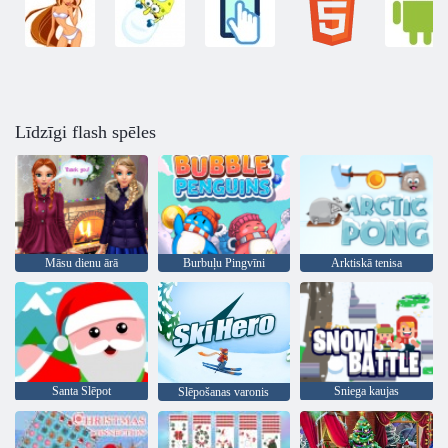
Līdzīgi flash spēles
Māsu dienu ārā
Burbuļu Pingvīni
Arktiskā tenisa
Santa Slēpot
Sniega kaujas
Slēpošanas varonis