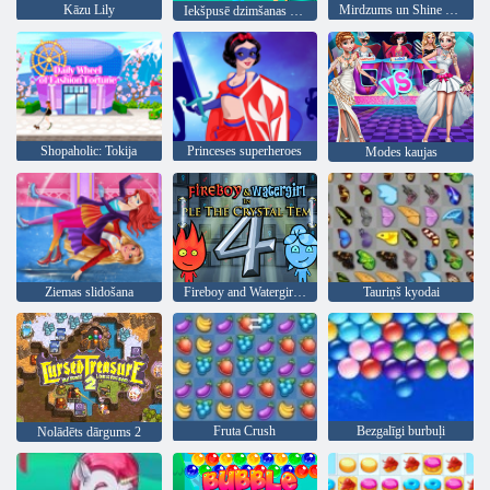
Kāzu Lily
Mirdzums un Shine saģērbt
Iekšpusē dzimšanas dienas svinības
Shopaholic: Tokija
Princeses superheroes
Modes kaujas
Ziemas slidošana
Fireboy and Watergirl 4: Kristāla templis
Tauriņš kyodai
Fruta Crush
Bezgalīgi burbuļi
Nolādēts dārgums 2