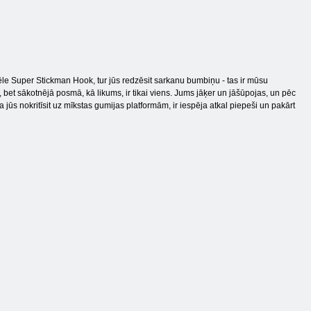
pēle Super Stickman Hook, tur jūs redzēsit sarkanu bumbiņu - tas ir mūsu
i, bet sākotnējā posmā, kā likums, ir tikai viens. Jums jāķer un jāšūpojas, un pēc
 Ja jūs nokritīsit uz mīkstas gumijas platformām, ir iespēja atkal piepeši un pakārt