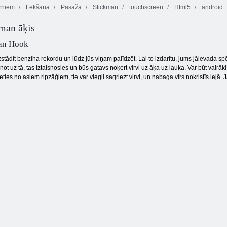
rniem
Lēkšana
Pasāža
Stickman
touchscreen
Html5
android
Fireboy and
man āķis
Watergirl 4:
Nolādēts
Kristāla templis
Tauriņš kyodai
dārgums 2
an Hook
tādīt benzīna rekordu un lūdz jūs viņam palīdzēt. Lai to izdarītu, jums jāievada s
inot uz tā, tas iztaisnosies un būs gatavs noķert virvi uz āķa uz lauka. Var būt vairāk
ieties no asiem ripzāģiem, tie var viegli sagriezt virvi, un nabaga vīrs nokristīs lejā.