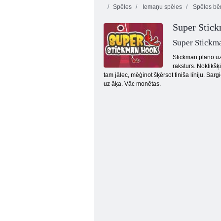
Spēles
Iemaņu spēles
Spēles bē
Super Stick
Super Stickm
Stickman plāno uzs
raksturs. Noklikšķ
tam jālec, mēģinot šķērsot finiša līniju. Sarg
Key & Shield
uz āķa. Vāc monētas.