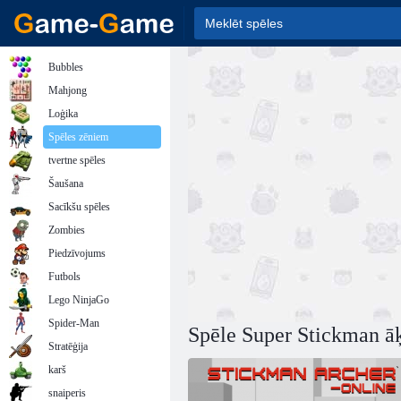
Bubbles
Mahjong
Loģika
Spēles zēniem
tvertne spēles
Šaušana
Sacīkšu spēles
Zombies
Piedzīvojums
Futbols
Lego NinjaGo
Spider-Man
Spēle Super Stickman ā
Stratēģija
karš
snaiperis