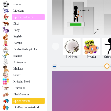
sporta
Lidošana
Spēles meitenēm
Zirgi
Pony
Saģērbt
Bārbija
Pavārmāksla pārtika
frizieris
Lēkšana
Pasāža
Stic
Krāsojums
Meikaps
Saldēti
Stickman Archer tiešsaistē
Krāsaini bloki
Dinozauri
Piedzīvojums
Spēles diviem
FireBoy un WaterGirl