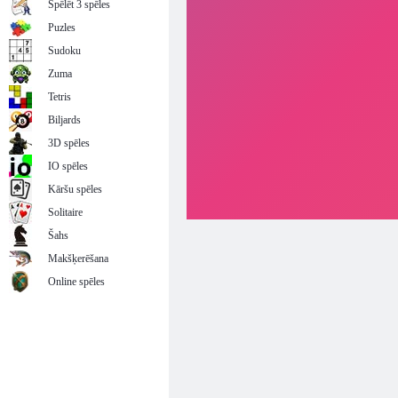
Spēlēt 3 spēles
Puzles
Sudoku
Zuma
Tetris
Biljards
3D spēles
IO spēles
Kāršu spēles
Solitaire
Šahs
Makšķerēšana
Online spēles