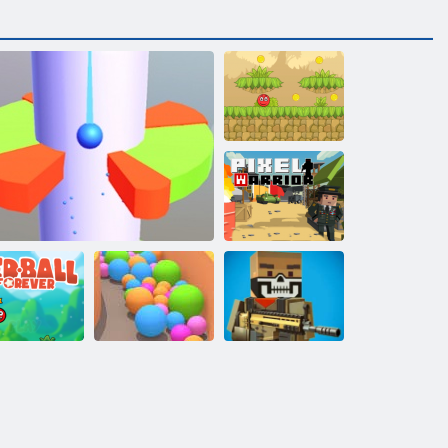
Sarkanā
atlēciena bumba
5
Pikseļu karavīrs
rkanā bumba
uz visiem
Smilšu
Traks pikseļu
laikiem
Spirāles bumbas lēciens
bumbiņas
karadarbība