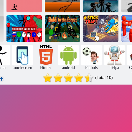
Loka šaušanas
Stickman
StickMan
karš
snaiperis 3
komandas spēks
Sti
Supervaroņi un
zizlis
Baldi mežā
Nūju slazds!
Ra
kman
touchscreen
Html5
android
Futbols
Telpa
G
(Total 10)