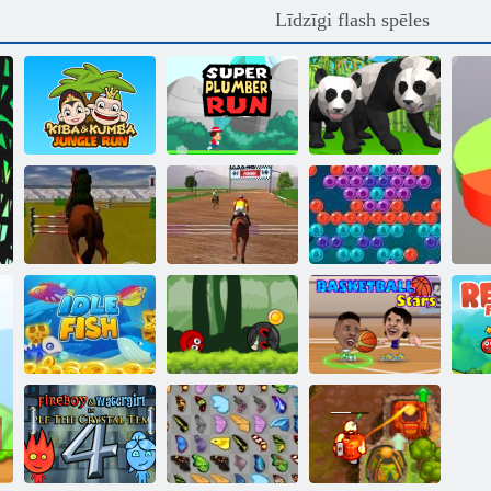
Līdzīgi flash spēles
Kiba un Kumba:
Super
Džungļu
santehniķis
Panda
skriešanās
palaist
simulators 3D
Lēkājošo zirgu
Lekt zirgam 3d
čempioni
Šāvējs
Bumbu varonis
piedzīvojums:
Sa
sarkans lielība
Basketbola
Dīkstāves zivis
bumbu
zvaigznes