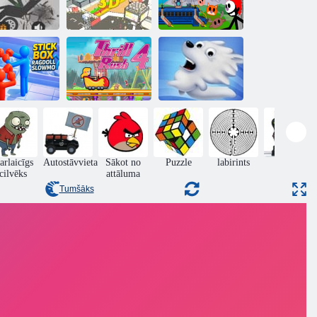
ckman avārija
EPIC RACE 3D
Stickman Fnite
Stick Box
gdoll Slowmo
Aizraušanās 4
Snow Globe
arlaicīgs
Autostāvvieta
Sākot no
Puzzle
labirints
rīcība
cilvēks
attāluma
Tumšāks