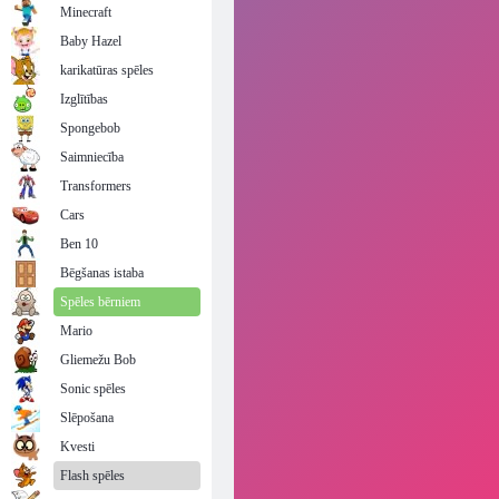
Minecraft
Baby Hazel
karikatūras spēles
Izglītības
Spongebob
Saimniecība
Transformers
Cars
Ben 10
Bēgšanas istaba
Spēles bērniem
Mario
Gliemežu Bob
Sonic spēles
Slēpošana
Kvesti
Flash spēles