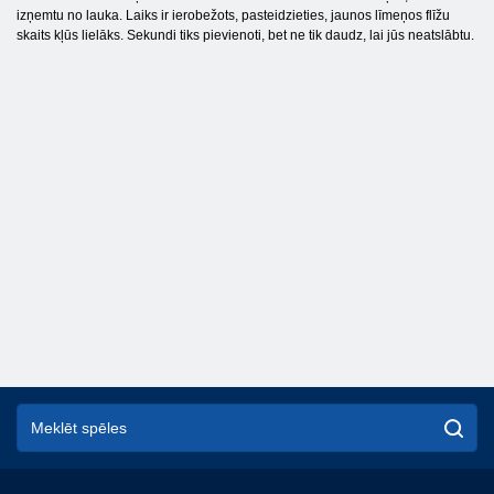
izņemtu no lauka. Laiks ir ierobežots, pasteidzieties, jaunos līmeņos flīžu
skaits kļūs lielāks. Sekundi tiks pievienoti, bet ne tik daudz, lai jūs neatslābtu.