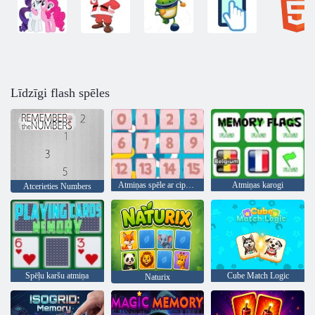
Līdzīgi flash spēles
Atmiņas spēle ar cipariem
Atmiņas karogi
Atcerieties Numbers
Spēļu karšu atmiņa
Cube Match Logic
Naturix