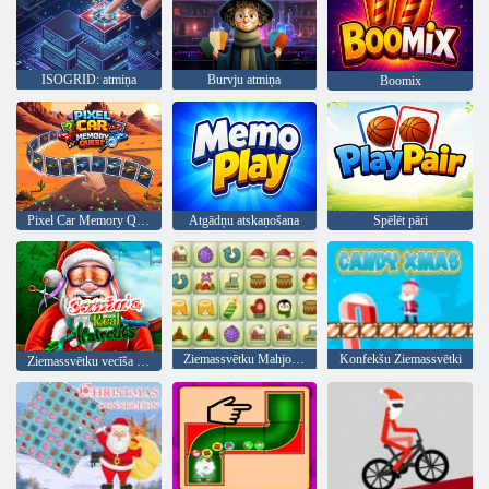
ISOGRID: atmiņa
Burvju atmiņa
Boomix
Pixel Car Memory Quest
Atgādņu atskaņošana
Spēlēt pāri
Ziemassvētku Mahjong Connect pāri
Konfekšu Ziemassvētki
Ziemassvētku vecīša Real frizūras