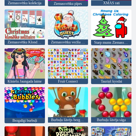
Ziemassvētku kolekcija
XMAS rati
Ziemassvētku pīpes
Ziemassvētku Klondike Solitaire
Ziemassvētku vecīša meklējumi
Starp mums Ziemassvētku krāsošana
Ķīniešu Jaungada laime
Fruit Connect
Tauriņš kyodai
Burbuļu šāvējs bezgalīgs
Burbuļu šāvēja sāga
Bezgalīgi burbuļi