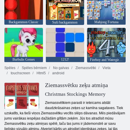
Backgammon Classic
Mahjong Fortuna
Suši backgammon
Burbulis Gemes
1212!
Fireboy and Watergirl 4: Kristāla templis
Spēles
Spēles bērniem
No galvas
Ziemassvētki
Vieta
touchscreen
Html5
android
Ziemassvētku zeķu atmiņa
Christmas Stockings Memory
Ziemassvētkiem parasti ir ieteicams atstāt
daudzkrāsainas zeķes uz kamīna sagataves. Tiek
uzskatīts, ka tieši viņos Ziemassvētku vecītis slēps dāvanas. Mēs piedāvājam
jums vairākas iespējas dažādām glītām zeķēm. Jūs tos atradīsit mūsu
Ziemassvētku zeķu atmiņas spēlē, taču tas jums ir jādemonstrē ar savu
lielisko vizuālo atmiņu. Atveriet kārtis un atrodiet identiskas zeķes, lai tās