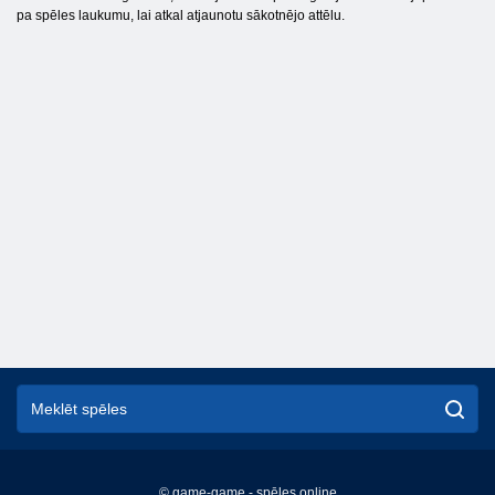
pa spēles laukumu, lai atkal atjaunotu sākotnējo attēlu.
© game-game - spēles online