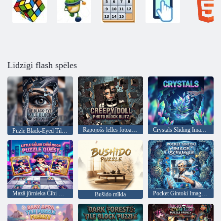
Līdzīgi flash spēles
Rāpojošs lelles fotoattēlu bloks Blitz
Crystals Sliding Image Adventure
Puzle Black-Eyed Tile Block
Mazā jūrnieka Čibi Mēness mīklas meklējumi
Pocket Gintoki Image Scramble
Bušido mīkla