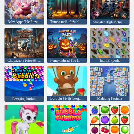
Baby Appa Tile Puzzle Frenzy
Tumšo mežu flīžu bloku mīkla
Monster High Picture Slide Puzzle Frenzy
Chupacabra fotoattēlu flīžu meklējumi
Pumpkinhead Tile Image Scramble
Tauriņš kyodai
Burbuļu šāvējs bezgalīgs
Mahjong Fortuna
Bezgalīgi burbuļi