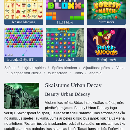
Krisma Mahjong
Meža mačs
11x11 bloki
Burbuļu šāvējs HTML5
Juksts blitz 3
Burbuļu meži
Spēles
Loģikas spēles
Spēles bērniem
Atjautības spēles
Vieta
piecpadsmit Puzzle
touchscreen
Html5
android
Skaistums Urban Decay
Beauty Urban Ddecay
Visiem, kas mīl dažādas intelektuālas spēles, mēs
piedāvājam jaunu Beauty Urban Ddecay tagu
versiju. Sākot spēlēt šo spēli, jūs redzēsit attēlu sarakstu, kas atrodas priekšā
no jums, uz spēles laukuma. Jums ar peles klikšķi būs jānoklikšķina uz viena
no attēliem. Pēc tam jūs pāris sekundes redzēsit šo attēlu, un pēc tam tas tiks
sadalīts daudzos gabalos, kas sajaucas kopā. Tagad jums tie būs jāpārvieto