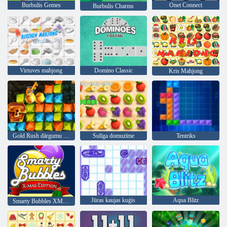
Burbulis Gemes
Onet Connect
Burbulis Charms
Virtuves mahjong
Domino Classic
Kris Mahjong
Gold Rush dārgumu medības
Sulīga domuzīme
Tentriks
Jūras kaujas kuģis
Aqua Blitz
Smarty Bubbles XMas Edition