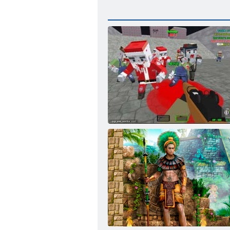
Pikseļu karu apokalipses zombijs