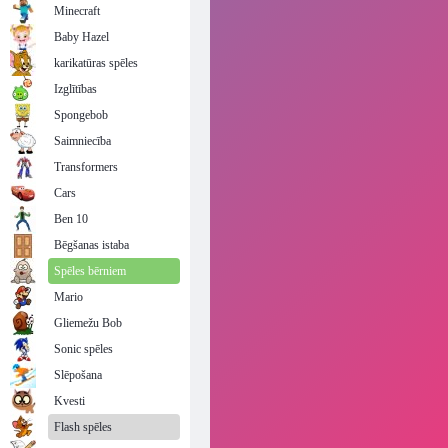
Minecraft
Baby Hazel
karikatūras spēles
Izglītības
Spongebob
Saimniecība
Transformers
Cars
Ben 10
Bēgšanas istaba
Spēles bērniem
Mario
Gliemežu Bob
Sonic spēles
Slēpošana
Kvesti
Flash spēles