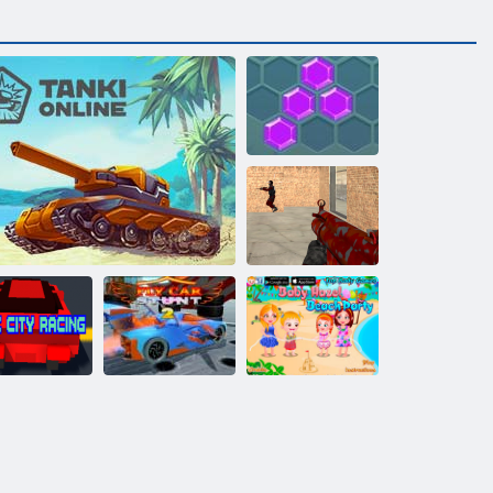
Heksa
Traks šāvēji
Cube City
Baby Hazel
Racing
Tanki tiešsaistē
Fly Car triks 2
pludmales ballīte