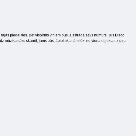
tajās piedalīties. Bet vispirms viņiem būs jāizstrādā savs numurs. Jūs Disco
dz mūzika sāks skanēt, jums būs jāpieliek aitām lēkt no viena objekta uz otru.