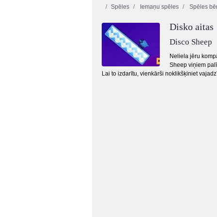
Spēles
Iemaņu spēles
Spēles bē
Disko aitas
Disco Sheep
Neliela jēru komp
Sheep viņiem palīd
Lai to izdarītu, vienkārši noklikšķiniet vaja
Montezuma 2 dārgumi