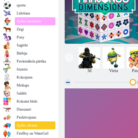
sporta
Lidošana
Spēles meitenēm
Zirgi
Pony
Saģērbt
Bārbija
Pavārmāksla pārtika
frizieris
3d
Vieta
Pas
Krāsojums
Meikaps
Saldēti
Mahjong Dimensions
Krāsaini bloki
Dinozauri
Piedzīvojums
Spēles diviem
FireBoy un WaterGirl