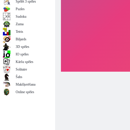
Spēlēt 3 spēles
Puzles
Sudoku
Zuma
Tetris
Biljards
3D spēles
IO spēles
Kāršu spēles
Solitaire
Šahs
Makšķerēšana
Online spēles