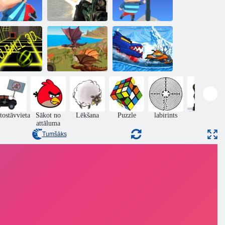
Kogama:
Kogama
Nemiernieku
Sasniedziet
Wipeout
spēki
karogu
Automašīna ēd
automašīnu:
ivas bumbas
Pūķa simulators
Piedzīvojums
3D
3D
ziemā
tostāvvieta
Sākot no
Lēkšana
Puzzle
labirints
rīcība
attāluma
Tumšāks