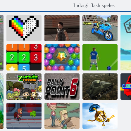
Līdzīgi flash spēles
Sporta
velosipēdu
Pikselis pēc
Snaipera
simulatora drifta
skaitļiem
uzbrukums
3d
Jūras burbuļu
Apvienot
šāvējs
Futbola Bubbles
Tanku kara
Zombiju misija 1
Rallija 6. punkts
simulators