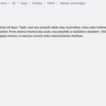
rniem
3d
Vieta
Pasāža
Html5
WebGL tehnoloģija
Jetpack meistars
Sētas Heroes
Key & Shield
ānija mīl dejot. Tāpēc, kad viņu pasaulē sākās deju sacensības, mūsu aitas nolēma 
zēsit. Pirms ekrāna redzēsit deju lauku, kas piepildīts ar dažādiem objektiem. Tiklī
dzīgajā virzienā, un tad jūsu varonis veiks nepieciešamās darbības.