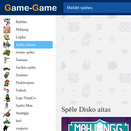
Bubbles
Mahjong
Loģika
Spēles zēniem
tvertne spēles
Šaušana
Sacīkšu spēles
Zombies
Piedzīvojums
Futbols
Lego NinjaGo
Spider-Man
Spēle Disko aitas
Stratēģija
karš
snaiperis