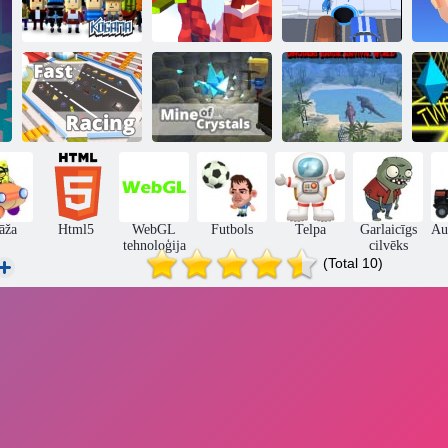
Kogama:
Kogama:
Ziemassvētku
Parkour 27
parks
Caurums. io
Dinozauru
KOGAMA:
Kogama:
Jurassic
D
Ātrās sacīkstes
kristālu raktuve
Survival World
āža
Html5
WebGL
Futbols
Telpa
Garlaicīgs
Au
tehnoloģija
cilvēks
(Total 10)