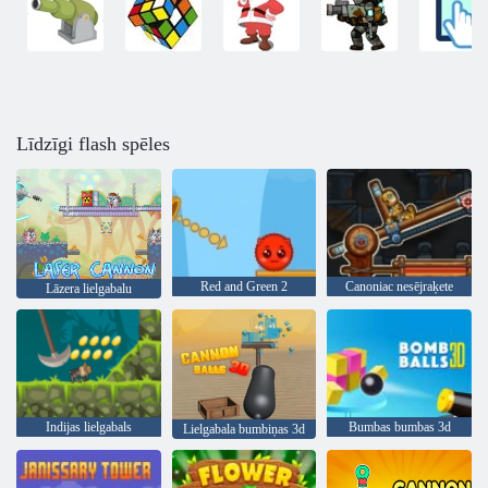
Līdzīgi flash spēles
Red and Green 2
Canoniac nesējraķete
Lāzera lielgabalu
Indijas lielgabals
Bumbas bumbas 3d
Lielgabala bumbiņas 3d