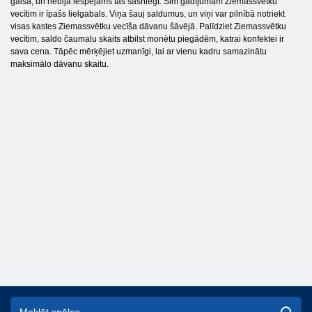
gaisā, un nebija iespējams tās sasniegt. Šim gadījumam Ziemassvētku
vecītim ir īpašs lielgabals. Viņa šauj saldumus, un viņi var pilnībā notriekt
visas kastes Ziemassvētku vecīša dāvanu šāvējā. Palīdziet Ziemassvētku
vecītim, saldo čaumalu skaits atbilst monētu piegādēm, katrai konfektei ir
sava cena. Tāpēc mērķējiet uzmanīgi, lai ar vienu kadru samazinātu
maksimālo dāvanu skaitu.