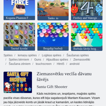
Kogama Phantom Force
Fireboy and Watergirl 4: Kristāla templis
Tanko. io
Tauriņš kyodai
Bezgalīgi burbuļi
Burbuļu šāvējs bezgalīgs
Spēles
Iemaņu spēles
Loģikas spēles
Šaušanas spēles
Spēles bērniem
Guns
Atjautības spēles
Ziemassvētki
Šaušana zēniem
touchscreen
Html5
android
Ziemassvētku vecīša dāvanu
šāvējs
Santa Gift Shooter
Kāds nezināms un, iespējams, maģisks spēks
pacēla visas dāvanas, kuras elfi bija sagatavojuši Mantam Klausam. Viņam
jau bija jāizveido konts un jāsāk kraut uz kamanām, un kastes lidinājās