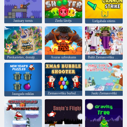
Janisary tornis
Ziedu šāvējs
Lielgabala sitiens
Pieskarieties, domājiet, izglābiet kaķēnu!
Asuras uzbrukums
Baltā Ziemassvētku puse
Ziemassvētku burbulis šāvēja
Jauki Ziemassvētki
Jaungada mīklas