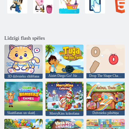
Līdzīgi flash spēles
Aiziet Diego Go! Jūras bruņurupucis Tuga
Drop The Shape Challenge
3D dzīvnieku slīdēšana
Skaitīšanas un skaitļu izsekošanas spēles
Dzīvnieku pilsētiņa
MerryKins krāsošana