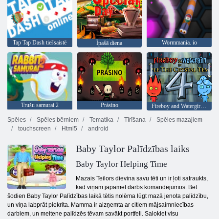
Tap Tap Dash tiešsaistē
Wormmania. io
Īpašā diena
Trušu samurai 2
Prásino
Fireboy and Watergirl 4: Kristāla templis
Spēles
Spēles bērniem
Tematika
Tīrīšana
Spēles mazajiem
touchscreen
Html5
android
Baby Taylor Palīdzības laiks
Baby Taylor Helping Time
Mazais Teilors dievina savu tēti un ir ļoti satraukts,
kad viņam jāpamet darbs komandējumos. Bet
šodien Baby Taylor Palīdzības laikā tētis nolēma lūgt mazā jenota palīdzību,
un viņa labprāt piekrita. Mamma ir aizņemta ar citiem mājsaimniecības
darbiem, un meitene palīdzēs tēvam savākt portfeli. Salokiet visu