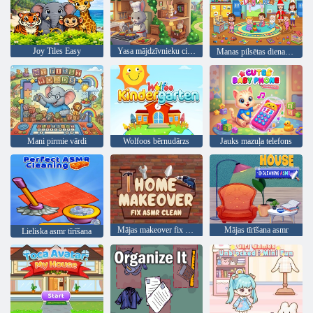
Joy Tiles Easy
Yasa mājdzīvnieku ciemats
Manas pilsētas dienas aprūpe
Mani pirmie vārdi
Wolfoos bērnudārzs
Jauks mazuļa telefons
Mājas makeover fix asmr tīrs
Mājas tīrīšana asmr
Lieliska asmr tīrīšana