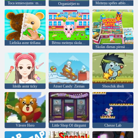
Toca iemiesojums: mana māja
Meiteņu spēles atbloķēta mini izklaide
Organizējiet to
Lieliska asmr tīrīšana
Bērnu meiteņu skolas tīrīšana
Skolas dienas pirmā skolas diena
Ideāls asmr ticky
Atrast Candy: Ziemas
Sboschik āboli
Vāvere Hero
Little Shop Of dārgumi
Chesse Lab