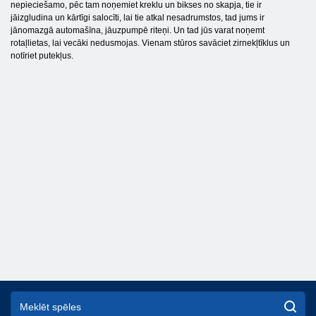
nepieciešamo, pēc tam noņemiet kreklu un bikses no skapja, tie ir
jāizgludina un kārtīgi salocīti, lai tie atkal nesadrumstos, tad jums ir
jānomazgā automašīna, jāuzpumpē riteņi. Un tad jūs varat noņemt
rotaļlietas, lai vecāki nedusmojas. Vienam stūros savāciet zirnekļtīklus un
notīriet putekļus.