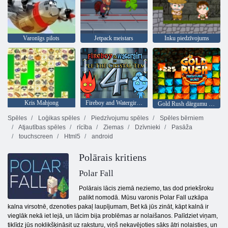
Varonīgs pilots
Jetpack meistars
Inku piedzīvojums
Kris Mahjong
Fireboy and Watergirl 4: Kristāla templis
Gold Rush dārgumu medības
Spēles
Loģikas spēles
Piedzīvojumu spēles
Spēles bērniem
Atjautības spēles
rīcība
Ziemas
Dzīvnieki
Pasāža
touchscreen
Html5
android
Polārais kritiens
Polar Fall
Polārais lācis ziemā neziemo, tas dod priekšroku
palikt nomodā. Mūsu varonis Polar Fall uzkāpa
kalna virsotnē, dzenoties pakaļ laupījumam, Bet kā jūs zināt, kāpt kalnā ir
vieglāk nekā iet lejā, un lācim bija problēmas ar nolaišanos. Palīdziet viņam,
tiklīdz jūs noklikšķināsit uz raksturu, viņš nekavējoties sāks ātri nolaisties, un