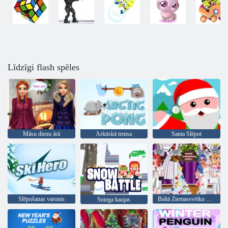
Līdzīgi flash spēles
Māsu dienu ārā
Arktiskā tenisa
Santa Slēpot
Slēpošanas varonis
Baltā Ziemassvētku puse
Sniega kaujas