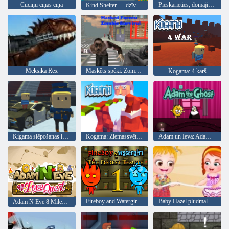
Cūciņu cīņas cīņa
Pieskarieties, domājiet, izglābiet kaķēnu!
Kind Shelter — dzīvnieku kopšana un ārstēšana
Meksika Rex
Maskēts spēki: Zombie Survival
Kogama: 4 karš
Kigama slēpošanas lekt!
Kogama: Ziemassvētku parks
Adam un Ieva: Adam Gars
Fireboy and Watergirl 1: Meža templis
Baby Hazel pludmales ballīte
Adam N Eve 8 Mīlestības kvestu