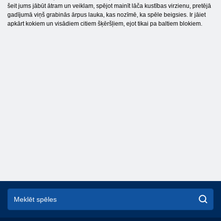
šeit jums jābūt ātram un veiklam, spējot mainīt lāča kustības virzienu, pretējā
gadījumā viņš grabinās ārpus lauka, kas nozīmē, ka spēle beigsies. Ir jāiet
apkārt kokiem un visādiem citiem šķēršļiem, ejot tikai pa baltiem blokiem.