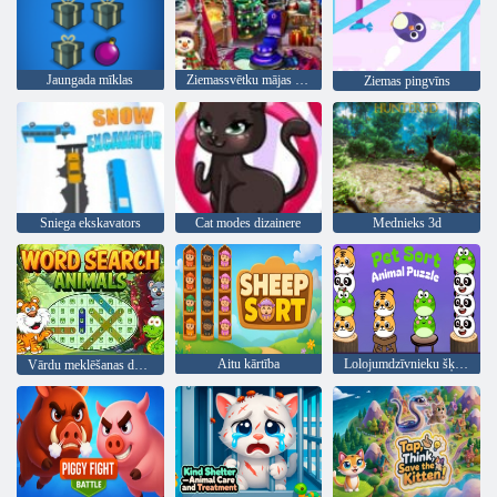
Jaungada mīklas
Ziemassvētku mājas tīrīšana
Ziemas pingvīns
Sniega ekskavators
Cat modes dizainere
Mednieks 3d
Aitu kārtība
Lolojumdzīvnieku šķirne dzīvnieku mīkla
Vārdu meklēšanas dzīvnieki