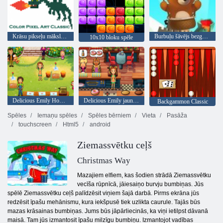
Krāsu pikseļu mākslas klasika
Burbuļu šāvējs bezgalīgs
10x10 bloku spēle
Delicious Emily Home Sweet Home
Delicious Emily jauns sākums
Backgammon Classic
Spēles
Iemaņu spēles
Spēles bērniem
Vieta
Pasāža
touchscreen
Html5
android
Ziemassvētku ceļš
Christmas Way
Mazajiem elfiem, kas šodien strādā Ziemassvētku
vecīša rūpnīcā, jāiesaiņo burvju bumbiņas. Jūs
spēlē Ziemassvētku ceļš palīdzēsit viņiem šajā darbā. Pirms ekrāna jūs
redzēsit īpašu mehānismu, kura iekšpusē tiek uzlikta caurule. Tajās būs
mazas krāsainas bumbiņas. Jums būs jāpārliecinās, ka viņi ietilpst dāvanā
maisā. Tam jūs izmantosit īpašu milzīgu bumbiņu. Izmantojot vadības