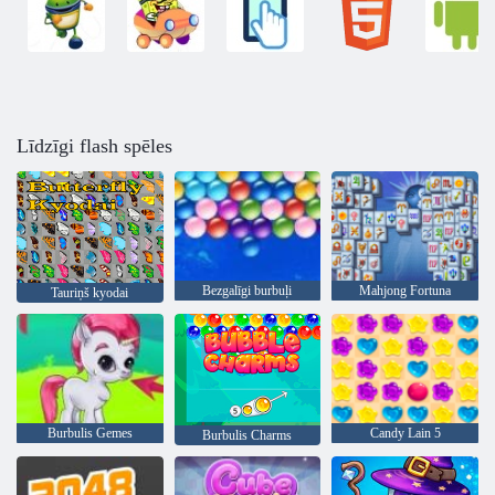
Līdzīgi flash spēles
Bezgalīgi burbuļi
Mahjong Fortuna
Tauriņš kyodai
Burbulis Gemes
Candy Lain 5
Burbulis Charms