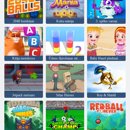
2048 bumbiņas
Kuba mānija
3. spēles varoņi
Kitija motokross
Ūdens šķirošanas mīkla 2
Baby Hazel pludmales ballīte
Jetpack meistars
Sētas Heroes
Key & Shield