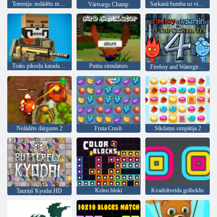
Totemija: nolādēts marmors
Sarkanā bumba uz visiem laikiem
Vārtsargs Champ
Traks pikseļu karadarbība
Putnu simulators
Fireboy and Watergirl 4: Kristāla templis
Nolādēts dārgums 2
Fruta Crush
Sīkdatņu simpātija 2
Krāsu bloki
Kvadrātveida grābeklis
Tauriņš Kyodai HD