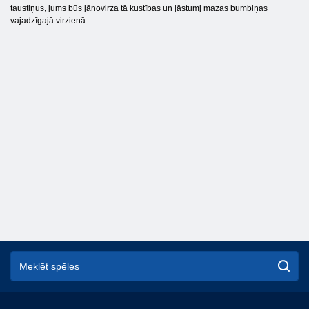
taustiņus, jums būs jānovirza tā kustības un jāstumj mazas bumbiņas
vajadzīgajā virzienā.