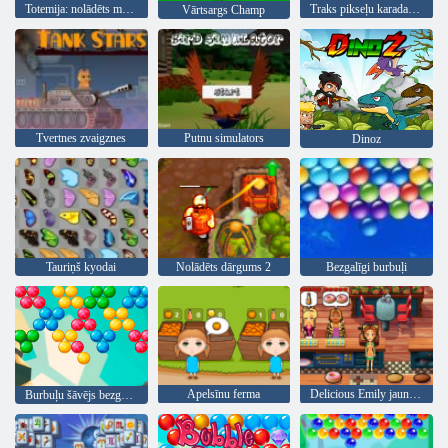
Totemija: nolādēts marmors
Traks pikseļu karadarbība
Vārtsargs Champ
Tvertnes zvaigznes
Putnu simulators
Dinoz
Tauriņš kyodai
Nolādēts dārgums 2
Bezgalīgi burbuļi
Apelsīnu ferma
Delicious Emily jauns sākums
Burbuļu šāvējs bezgalīgs