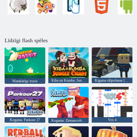
Līdzīgi flash spēles
Kiba un Kumba: Jungle Chaos
Kigama slēpošanas lekt!
Mantkārīgs trusis
Kogama: Parkour 27
Vex 4
Kogama: Ziemassvētku parks