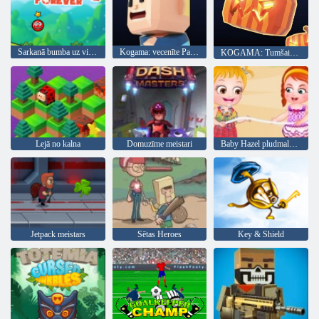
Sarkanā bumba uz visiem laikiem
Kogama: vecenīte Parkour
KOGAMA: Tumšais parkour
Lejā no kalna
Domuzīme meistari
Baby Hazel pludmales ballīte
Jetpack meistars
Sētas Heroes
Key & Shield