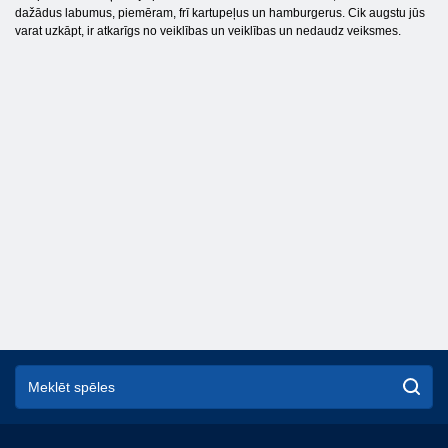
dažādus labumus, piemēram, frī kartupeļus un hamburgerus. Cik augstu jūs
varat uzkāpt, ir atkarīgs no veiklības un veiklības un nedaudz veiksmes.