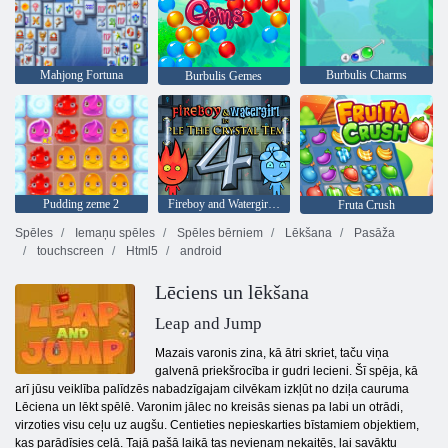
Mahjong Fortuna
Burbulis Charms
Burbulis Gemes
Pudding zeme 2
Fireboy and Watergirl 4: Kristāla templis
Fruta Crush
Spēles
Iemaņu spēles
Spēles bērniem
Lēkšana
Pasāža
touchscreen
Html5
android
Lēciens un lēkšana
Leap and Jump
Mazais varonis zina, kā ātri skriet, taču viņa
galvenā priekšrocība ir gudri lecieni. Šī spēja, kā
arī jūsu veiklība palīdzēs nabadzīgajam cilvēkam izkļūt no dziļa cauruma
Lēciena un lēkt spēlē. Varonim jālec no kreisās sienas pa labi un otrādi,
virzoties visu ceļu uz augšu. Centieties nepieskarties bīstamiem objektiem,
kas parādīsies ceļā. Tajā pašā laikā tas nevienam nekaitēs, lai savāktu