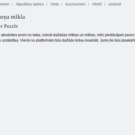
rniem
Atjautības spēles
Vieta
touchscreen
Html5
android
orņa mīkla
10x10 bloku
Aqua Blitz
Juksts blitz 3
spēle
r Puzzle
, atrodoties prom no laika, risināt dažādas mīklas un mīklas, mēs piedāvājam jauno
s uzstādītas. Vienā no platformām būs dažādu krāsu kvadrāti. Jums tie būs jāsakārto
.