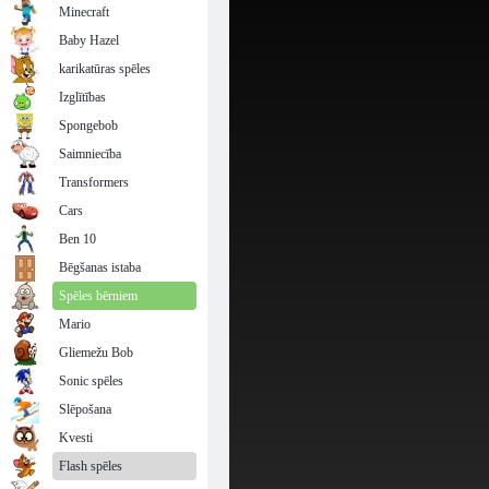
Minecraft
Baby Hazel
karikatūras spēles
Izglītības
Spongebob
Saimniecība
Transformers
Cars
Ben 10
Bēgšanas istaba
Spēles bērniem
Mario
Gliemežu Bob
Sonic spēles
Slēpošana
Kvesti
Flash spēles