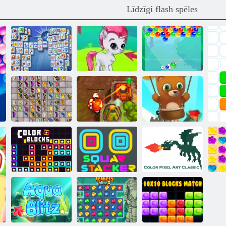
Līdzīgi flash spēles
Mahjong
Burbulis
Fortuna
Burbulis Gemes
Charms
Tauriņš Kyodai
Nolādēts
Burbuļu šāvējs
HD
dārgums 2
bezgalīgs
Kvadrātveida
Krāsu pikseļu
Krāsu bloki
grābeklis
mākslas klasika
C