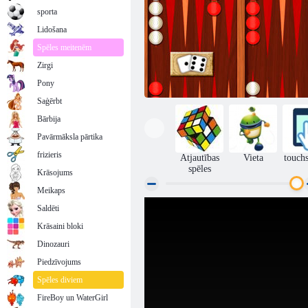
sporta
Lidošana
Spēles meitenēm
Zirgi
Pony
Saģērbt
Bārbija
Pavārmāksla pārtika
frizieris
Atjautības
Vieta
touch
spēles
Krāsojums
Meikaps
Saldēti
Backgammon Classic
Krāsaini bloki
Dinozauri
Piedzīvojums
Spēles diviem
FireBoy un WaterGirl