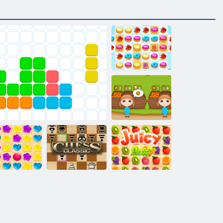
Sīkdatņu
simpātija 2
Apelsīnu ferma
Sulīga
andy Lain 5
Vienpadsmit Eleven
Šahs Classic
domuzīme