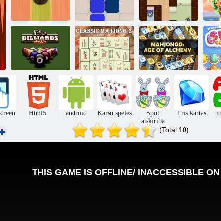
Suši
Nekaunīgs
backgammon
1212!
Džeimss
8 balles biljarda
Klasisks
Mahjong
Ma
klasika
madžongs 3
alķīmija
screen
Html5
android
Kāršu spēles
Spot
Trīs kārtas
m
atšķirība
(Total 10)