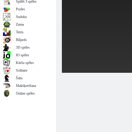
Spēlēt 3 spēles
Puzles
Sudoku
Zuma
Tetris
Biljards
3D spēles
IO spēles
Kāršu spēles
Solitaire
Šahs
Makšķerēšana
Online spēles