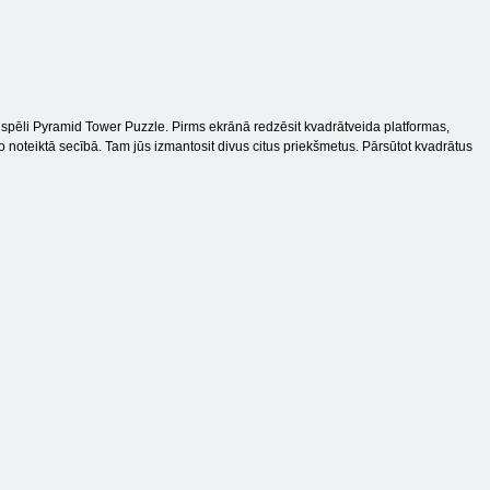
 spēli Pyramid Tower Puzzle. Pirms ekrānā redzēsit kvadrātveida platformas,
 noteiktā secībā. Tam jūs izmantosit divus citus priekšmetus. Pārsūtot kvadrātus