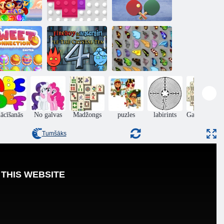
Burvju
Galda tenisa
dārglietas
2020 bloki
pasaules tūre
Fireboy and
hjong saldas
Watergirl 4:
Lieldienas
Kristāla templis
Tauriņš kyodai
ācīšanās
No galvas
Madžongs
puzles
labirints
Galda spēles
Tumšāks