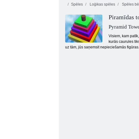
Spēles
Loģikas spēles
Spēles bē
Piramīdas t
Pyramid Towe
Visiem, kam patīk
kurās caurules tik
uz tām, jūs saņemsit nepieciešamās figūras
Fruta Crush