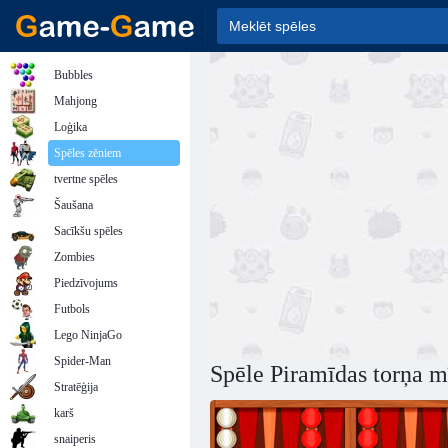
Bubbles
Mahjong
Loģika
Spēles zēniem
tvertne spēles
Šaušana
Sacīkšu spēles
Zombies
Piedzīvojums
Futbols
Lego NinjaGo
Spider-Man
Spēle Piramīdas torņa m
Stratēģija
karš
snaiperis