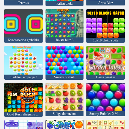
Tentriks
Aqua Blitz
Krāsu bloki
Kvadrātveida grābeklis
Juksts blitz 3
10x10 bloku spēle
Sīkdatņu simpātija 3
Smarty burbuļi
Dārza pasakas
Sulīga domuzīme
Smarty Bubbles XMas Edition
Gold Rush dārgumu medības