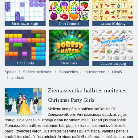
Jūras kaujas kuģis
Krisma Mahjong
Onet Connect
11x11 bloki
Meža mačs
Virtuves mahjong
Spēles
Spēles meitenēm
Sapucēties
touchscreen
Html5
android
Ziemassvētku ballītes meitenes
Christmas Party Girls
Meiteņu kompānija nolēma sarīkot ballīti
Ziemassvētkiem. Viņi uzaicināja daudzus viņas
draugus pie viņas un izrotāja viena no viņiem māju. Tagad jūs esat spēlē
Ziemassvētku ballītes meitenēm būs jāpalīdz katrai meitenei izvēlēties šo
ballīti. Izvēloties varoni, jūs atradīsities viņas guļamistabā. Vadības panelis
parādīsies ekrānā jūsu priekšā. Ar viņas palīdzību jūs varat uzklāt aplauzumu