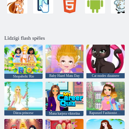
Līdzīgi flash spēles
Baby Hazel Matu Day
Cat modes dizainere
Shopaholic Rio
Dārza princese
Rapunzel Fashionista par Go
Mana karjera viktorīna