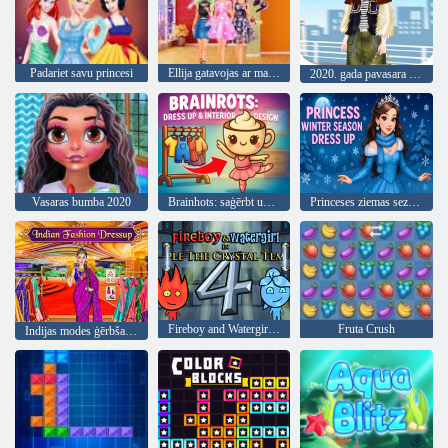
Padariet savu princesi
Ellija gatavojas ar mani 2
2020. gada pavasara stils
Vasaras bumba 2020
Brainhots: saģērbt un interjera dizains
Princeses ziemas sezonas saģērbt
Fireboy and Watergirl 4: Kristāla templis
Fruta Crush
Indijas modes ģērbšanās