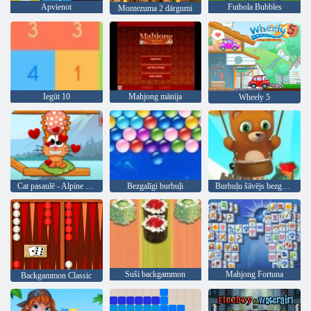
Apvienot
Futbola Bubbles
Montezuma 2 dārgumi
Iegūt 10
Mahjong mānija
Wheely 5
Cat pasaulē - Alpine Lakes
Bezgalīgi burbuļi
Burbuļu šāvējs bezgalīgs
Suši backgammon
Mahjong Fortuna
Backgammon Classic