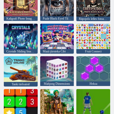
Kaligrafi Photo Image Scramble
Puzle Black-Eyed Tile Block
Rāpojošs lelles fotoattēlu bloks Blitz
Crystals Sliding Image Adventure
Mazā jūrnieka Čibi Mēness mīklas meklējumi
Fruit Connect
Mahjong Dimensions
Heksa
Tanki tiešsaistē