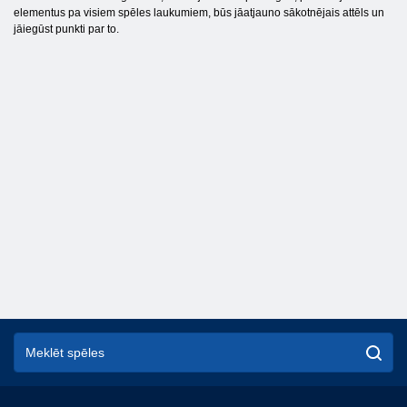
elementus pa visiem spēles laukumiem, būs jāatjauno sākotnējais attēls un
jāiegūst punkti par to.