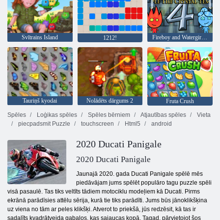
Svītrains Island
Fireboy and Watergirl 4: Kristāla templis
1212!
Tauriņš kyodai
Nolādēts dārgums 2
Fruta Crush
Spēles
Loģikas spēles
Spēles bērniem
Atjautības spēles
Vieta
piecpadsmit Puzzle
touchscreen
Html5
android
2020 Ducati Panigale
2020 Ducati Panigale
Jaunajā 2020. gada Ducati Panigale spēlē mēs
piedāvājam jums spēlēt populāro tagu puzzle spēli
visā pasaulē. Tas tiks veltīts tādiem motociklu modeļiem kā Ducati. Pirms
ekrānā parādīsies attēlu sērija, kurā tie tiks parādīti. Jums būs jānoklikšķina
uz viena no tām ar peles klikšķi. Atverot to priekšā, jūs redzēsit, kā tas ir
sadalīts kvadrātveida gabalos, kas sajaucas kopā. Tagad, pārvietojot šos