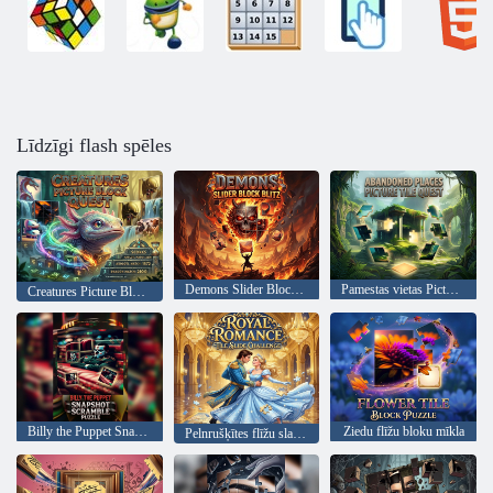
Līdzīgi flash spēles
Demons Slider Block Blitz
Pamestas vietas Picture Tile Quest
Creatures Picture Block Quest
Billy the Puppet Snapshot Scramble Puzzle
Ziedu flīžu bloku mīkla
Pelnrušķītes flīžu slaidu izaicinājums