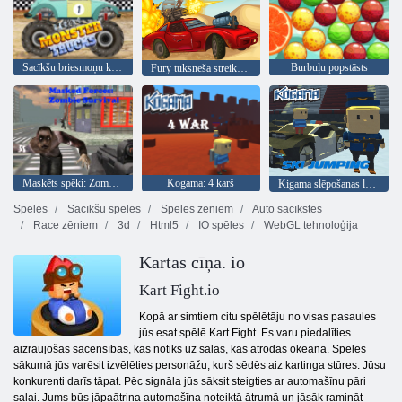
Sacīkšu briesmoņu kravas automašīnas
Burbuļu popstāsts
Fury tuksneša streika ceļš
Maskēts spēki: Zombie Survival
Kogama: 4 karš
Kigama slēpošanas lekt!
Spēles
Sacīkšu spēles
Spēles zēniem
Auto sacīkstes
Race zēniem
3d
Html5
IO spēles
WebGL tehnoloģija
Kartas cīņa. io
Kart Fight.io
Kopā ar simtiem citu spēlētāju no visas pasaules
jūs esat spēlē Kart Fight. Es varu piedalīties
aizraujošās sacensībās, kas notiks uz salas, kas atrodas okeānā. Spēles
sākumā jūs varēsit izvēlēties personāžu, kurš sēdēs aiz kartinga stūres. Jūsu
konkurenti darīs tāpat. Pēc signāla jūs sāksit steigties ar automašīnu pāri
salai. Jums būs jāpaātrina automašīna noteiktā ātrumā un jāsāk ramināt