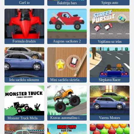
Garš io
Spiegu auto
Baktēriju bars
Formula drudzis
Augstas sacīkstes 2
Vajāšana uz ielas
Ielu sacīkšu niknums
Mini sacīkšu skriešanās
Slepkava Racer
Kravas automašīnu izmēģinājumi
Varens Motors
Monster Truck Meža Piegāde