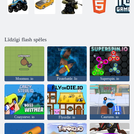
Līdzīgi flash spēles
Moomoo. io
Piratebattle. Io
Superspin. io
Crazysteve. io
Caurums. io
Flyordie. io