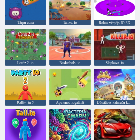
Tārpu zona
Tanko. io
Rokas vērpējs IO 3D
Lordz 2. io
Basketbols. io
Slepkava. io
Apvienot nogalināt
Dīkstāves kalnraču kosmosa steiga
Ballīte. io 2