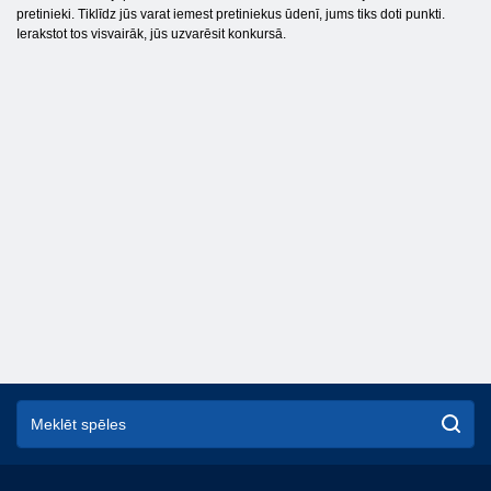
pretinieki. Tiklīdz jūs varat iemest pretiniekus ūdenī, jums tiks doti punkti.
Ierakstot tos visvairāk, jūs uzvarēsit konkursā.