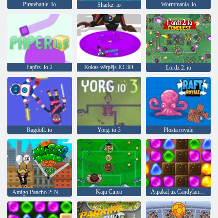
Piratebattle. Io
Wormmania. io
Sharkz. io
Papīrs. io 2
Rokas vērpējs IO 3D
Lordz 2. io
Ragdoll. io
Yorg. io 3
Plosta royale
Kāju Cinco
Atpakaļ uz Candyland 2
Amigo Pancho 2: Ņujorkas ballīte