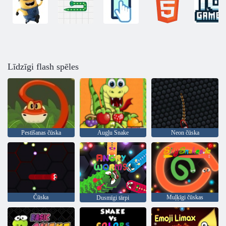
Līdzīgi flash spēles
Pestīšanas čūska
Augļu Snake
Neon čūska
Čūska
Muļķīgi čūskas
Dusmīgi tārpi