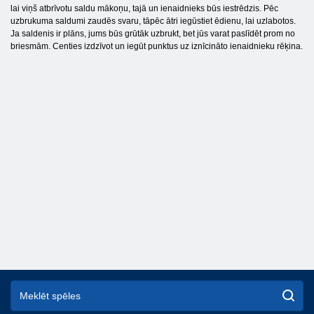
lai viņš atbrīvotu saldu mākoņu, tajā un ienaidnieks būs iestrēdzis. Pēc
uzbrukuma saldumi zaudēs svaru, tāpēc ātri iegūstiet ēdienu, lai uzlabotos.
Ja saldenis ir plāns, jums būs grūtāk uzbrukt, bet jūs varat paslīdēt prom no
briesmām. Centies izdzīvot un iegūt punktus uz iznīcināto ienaidnieku rēķina.