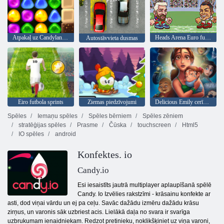
Atpakaļ uz Candyland 4: Lollipop Garden
Heads Arena Euro futbols
Autostāvvieta dusmas
Eiro futbola sprints
Ziemas piedzīvojumi
Delicious Emily cerības un Bailes
Spēles
Iemaņu spēles
Spēles bērniem
Spēles zēniem
stratēģijas spēles
Prasme
Čūska
touchscreen
Html5
IO spēles
android
Konfektes. io
Candy.io
Esi iesaistīts jautrā multiplayer aplaupīšanā spēlē
Candy. Io Izvēlies rakstzīmi - krāsainu konfekte ar
asti, dod viņai vārdu un ej pa ceļu. Savāc dažādu izmēru dažādu krāsu
zirņus, un varonis sāk uzbriest acis. Lielākā daļa no svara ir svarīga
uzbrukumam ienaidniekam. Redzot pretinieku, noklikšķiniet uz viņa varoni,