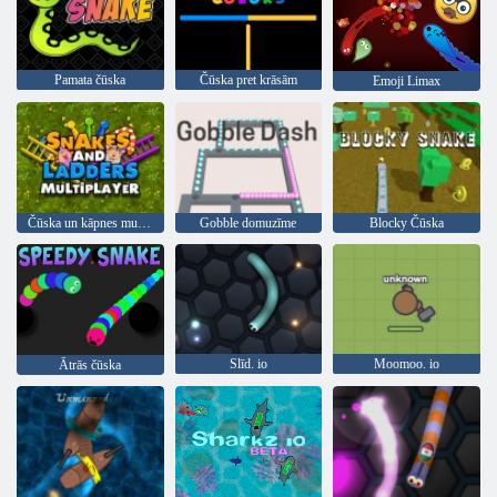
Pamata čūska
Čūska pret krāsām
Emoji Limax
Čūska un kāpnes multiplayer
Gobble domuzīme
Blocky Čūska
Slīd. io
Moomoo. io
Ātrās čūska