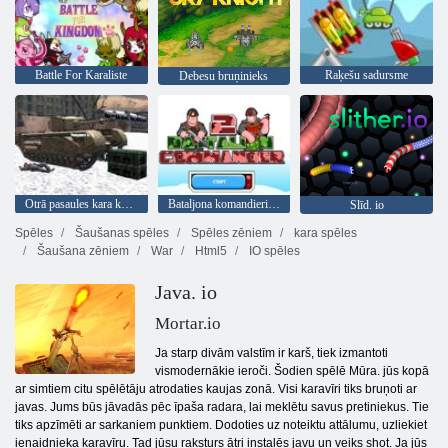
Battle For Karaliste
Raķešu sadursme
Debesu bruņinieks
Otrā pasaules kara kara tanks 2022
Bataljona komandieris 2
Slīd. io
Spēles
Šaušanas spēles
Spēles zēniem
kara spēles
Šaušana zēniem
War
Html5
IO spēles
Java. io
Mortar.io
Ja starp divām valstīm ir karš, tiek izmantoti
vismodernākie ieroči. Šodien spēlē Mūra. jūs kopā
ar simtiem citu spēlētāju atrodaties kaujas zonā. Visi karavīri tiks bruņoti ar
javas. Jums būs jāvadās pēc īpaša radara, lai meklētu savus pretiniekus. Tie
tiks apzīmēti ar sarkaniem punktiem. Dodoties uz noteiktu attālumu, uzliekiet
ienaidnieka karavīru. Tad jūsu raksturs ātri instalēs javu un veiks shot. Ja jūs