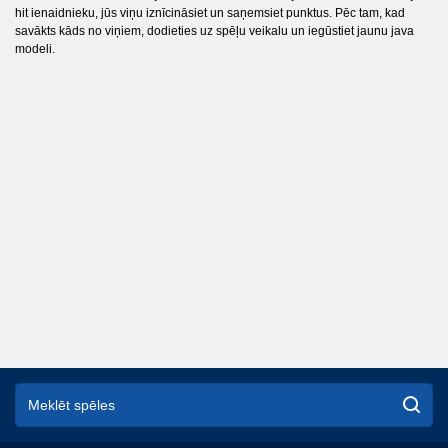
hit ienaidnieku, jūs viņu iznīcināsiet un saņemsiet punktus. Pēc tam, kad
savākts kāds no viņiem, dodieties uz spēļu veikalu un iegūstiet jaunu java
modeli.