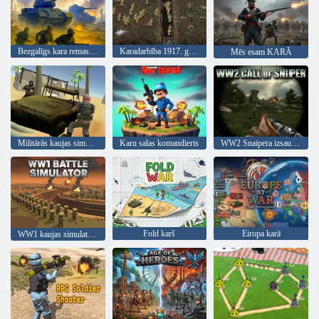
Bezgalīgs kara remasters
Karadarbība 1917. gadā uzlauzts
Mēs esam KARĀ
Militārās kaujas simulators
Karu salas komandieris
WW2 Snaipera izsaukums
Fold karš
Eiropa karā
WW1 kaujas simulators