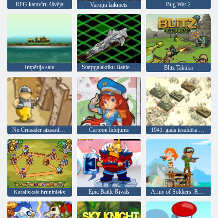
RPG karavīru šāvēja
Bug War 2
Varoņu laikmets
Impērija salu
Starpgalaktiku Battleships
Blitz Taktika
No Crusader aizsardzība
Cartoon lidojums
1941. gada iesaldēta priekšpuse
Epic Battle Rivals
Army of Soldiers: Resistance
Karaliskais bruņinieks