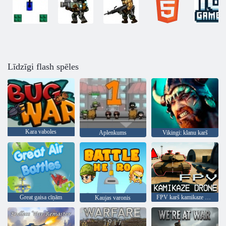
Līdzīgi flash spēles
Kara vaboles
Aplenkums
Vikingi: klanu karš
Great gaisa cīņām
FPV karš kamikaze drons
Kaujas varonis