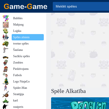
Bubbles
Mahjong
Loģika
Spēles zēniem
tvertne spēles
Šaušana
Sacīkšu spēles
Zombies
Piedzīvojums
Futbols
Lego NinjaGo
Spider-Man
Spēle Alkatība
Stratēģija
karš
snaiperis