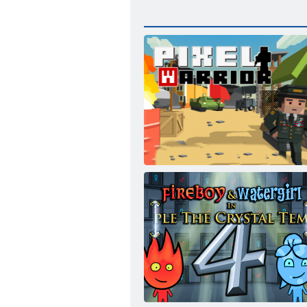
Pikseļu karavīrs