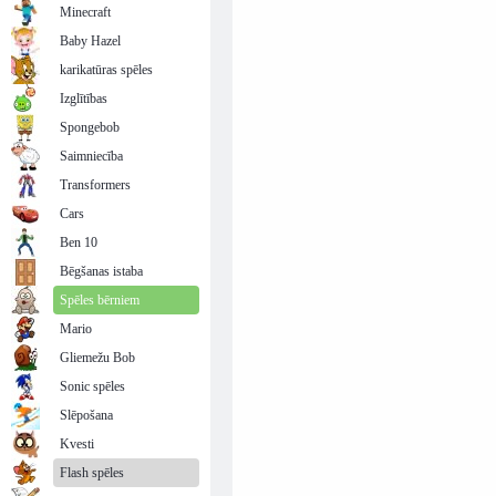
Minecraft
Baby Hazel
karikatūras spēles
Izglītības
Spongebob
Saimniecība
Transformers
Cars
Ben 10
Bēgšanas istaba
Spēles bērniem
Mario
Gliemežu Bob
Sonic spēles
Slēpošana
Kvesti
Flash spēles