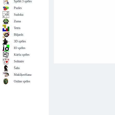
Spēlēt 3 spēles
Puzles
Sudoku
Zuma
Tetris
Biljards
3D spēles
IO spēles
Kāršu spēles
Solitaire
Šahs
Makšķerēšana
Online spēles