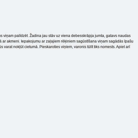
ūs viņam palīdzēt. Žadina jau stāv uz viena debesskrāpja jumta, gatavs naudas
ejā ar akmeni. Iepakojumu ar zaļajiem rēķiniem sagūstīšana viņam sagādās īpašu
varat nokļūt cietumā. Pieskaroties viņiem, varonis tūlīt tiks nomests. Apiet arī