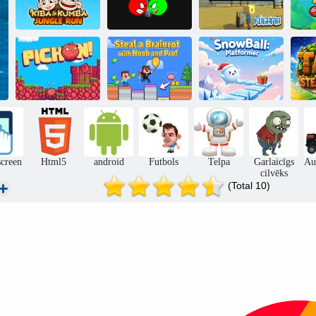
Kiba un Kumba:
Sa
Džungļu
Sarkanā bumba
Kogama: D
skriešanās
pret zaļo karali
diena
Pičons:
Nozagt Brainrot
Snowball:
Atlecošais putns
ar Noob un Pro!
platformera
Ta
screen
Html5
android
Futbols
Telpa
Garlaicīgs
Au
cilvēks
(Total 10)