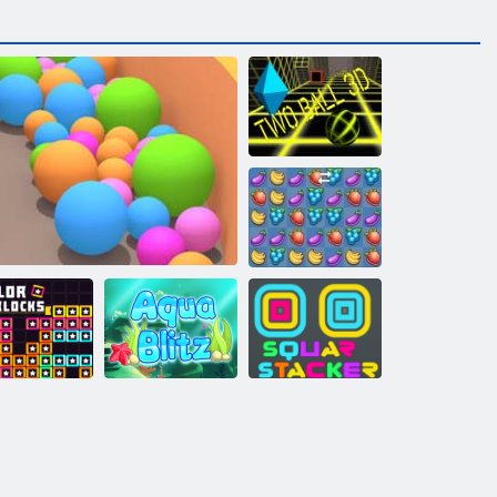
Divas bumbas
3D
Fruta Crush
Kvadrātveida
Krāsu bloki
Smilšu bumbiņas
Aqua Blitz
grābeklis