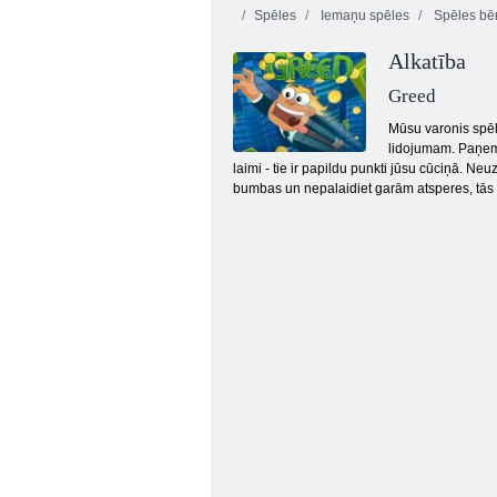
Spēles
Iemaņu spēles
Spēles bē
Alkatība
Greed
Mūsu varonis spēl
lidojumam. Paņemi
laimi - tie ir papildu punkti jūsu cūciņā. Ne
Fireboy and Watergirl 4: Kristāla templis
bumbas un nepalaidiet garām atsperes, tās 