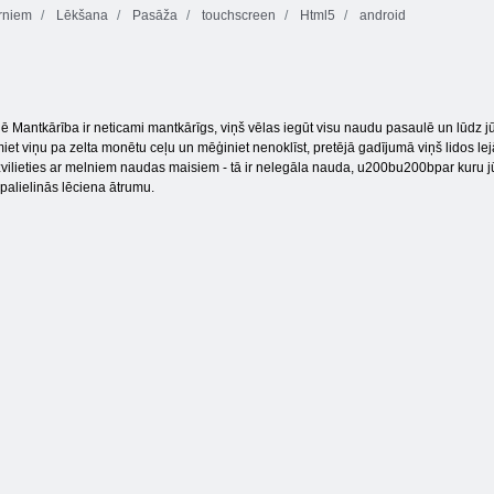
rniem
Lēkšana
Pasāža
touchscreen
Html5
android
Nolādēts
Bezgalīgi
Juksts blitz 3
dārgums 2
burbuļi
ē Mantkārība ir neticami mantkārīgs, viņš vēlas iegūt visu naudu pasaulē un lūdz j
et viņu pa zelta monētu ceļu un mēģiniet nenoklīst, pretējā gadījumā viņš lidos l
uzvilieties ar melniem naudas maisiem - tā ir nelegāla nauda, u200bu200bpar kuru jūs 
palielinās lēciena ātrumu.