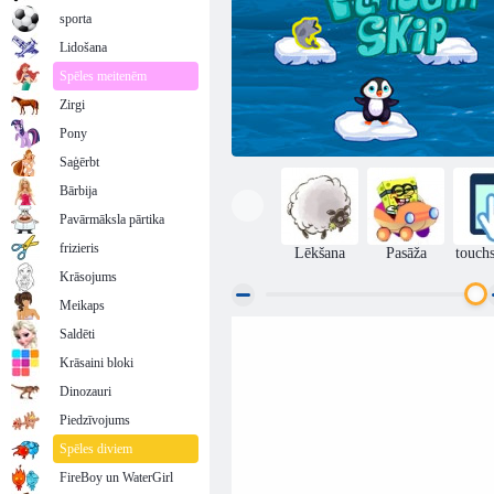
sporta
Lidošana
Spēles meitenēm
Zirgi
Pony
Saģērbt
Bārbija
Pavārmāksla pārtika
frizieris
Lēkšana
Pasāža
touch
Krāsojums
Meikaps
Saldēti
Penguin izlaist
Krāsaini bloki
Dinozauri
Piedzīvojums
Spēles diviem
FireBoy un WaterGirl