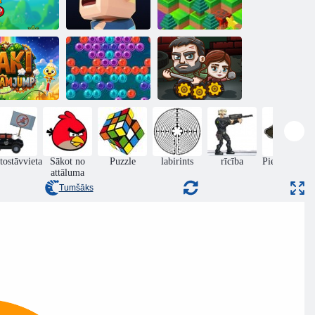
rkanā bumba
uz visiem
Kogama:
laikiem
vecenīte Parkour
Lejā no kalna
Pēdējo
ki Steamjump
Šāvējs
izdzīvojušajiem
tostāvvieta
Sākot no
Puzzle
labirints
rīcība
Piedzīvojumi
attāluma
Tumšāks