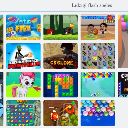
Līdzīgi flash spēles
Bumbu varonis
piedzīvojums:
sarkans lielība
Basketbola
Dīkstāves zivis
bumbu
zvaigznes
Stickman
maverick slikto
zēnu slepkava
CS klons
Tauriņš kyodai
Burbulis
Burbulis Gemes
Tentriks
Charms