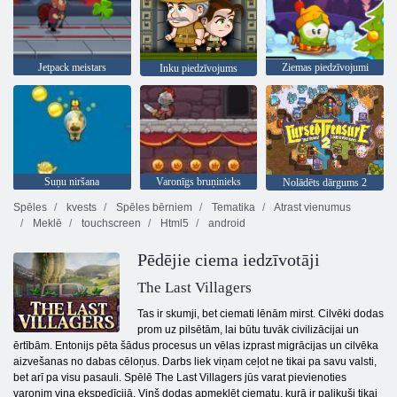
Jetpack meistars
Ziemas piedzīvojumi
Inku piedzīvojums
Suņu niršana
Varonīgs bruņinieks
Nolādēts dārgums 2
Spēles
kvests
Spēles bērniem
Tematika
Atrast vienumus
Meklē
touchscreen
Html5
android
Pēdējie ciema iedzīvotāji
The Last Villagers
Tas ir skumji, bet ciemati lēnām mirst. Cilvēki dodas
prom uz pilsētām, lai būtu tuvāk civilizācijai un
ērtībām. Entonijs pēta šādus procesus un vēlas izprast migrācijas un cilvēka
aizvešanas no dabas cēloņus. Darbs liek viņam ceļot ne tikai pa savu valsti,
bet arī pa visu pasauli. Spēlē The Last Villagers jūs varat pievienoties
varonim viņa ekspedīcijā. Viņš dodas apmeklēt ciematu, kurā ir palikuši tikai