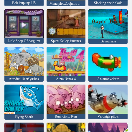
Bob laupītājs H5
Slacking spēle skola
Mana piedzīvojumu grāmata 2
Little Shop Of dārgumi
Spirti Kelley ģimenes
Bayou sala
Atrodiet 10 atšķirības
Aizraušanās 4
Atkārtot vēlreiz
Run, cūku, Run
Varonīgs pilots
Flying Shark