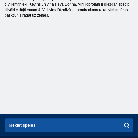
divi iemītnieki: Kevins un viņa sieva Donna. Viņi joprojām ir diezgan spēcīgi
cilvēki vidējā vecumā. Visi viņu līdzcilvēki pameta ciematu, un viņi nolēma
palikt un strādāt uz zemes.