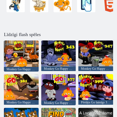
Līdzīgi flash spēles
Monkey Go Happy Stage 343,
Monkey Go Happy Stage 347
Monkey Go Happy posms 295
Monkey Go Happy Stage 361
Pērtiķis Go laimīgs 399. posms
Monkey Go Happy Stage 377