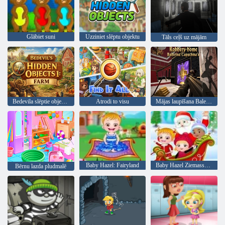
Glābiet suni
Uzziniet slēptu objektu
Tāls ceļš uz mājām
Bedevila slēptie objekti 1: ferma
Atrodi to visu
Mājas laupīšana Balerīna Kapučina
Baby Hazel: Fairyland
Baby Hazel Ziemassvētku pārsteigums
Bērnu lazda pludmalē