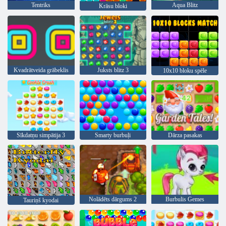
Tentriks
Aqua Blitz
Krāsu bloki
Kvadrātveida grābeklis
Juksts blitz 3
10x10 bloku spēle
Sīkdatņu simpātija 3
Smarty burbuļi
Dārza pasakas
Nolādēts dārgums 2
Burbulis Gemes
Tauriņš kyodai