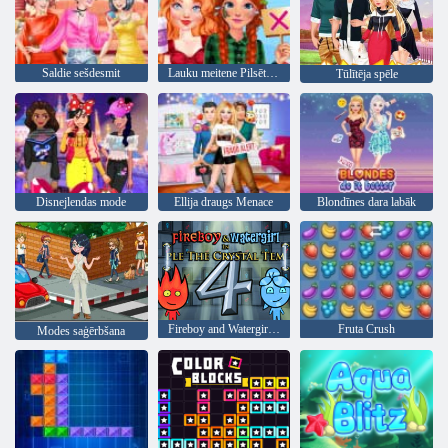
Saldie sešdesmit
Lauku meitene Pilsētas meitene
Tūlītēja spēle
Disnejlendas mode
Ellija draugs Menace
Blondīnes dara labāk
Fireboy and Watergirl 4: Kristāla templis
Fruta Crush
Modes saģērbšana