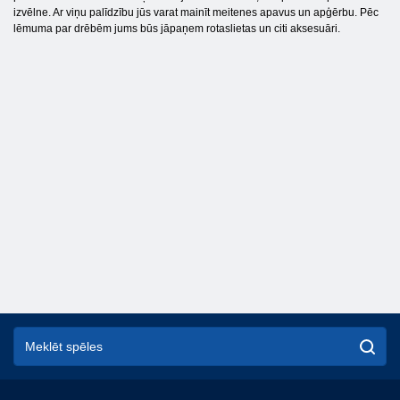
izvēlne. Ar viņu palīdzību jūs varat mainīt meitenes apavus un apģērbu. Pēc
lēmuma par drēbēm jums būs jāpaņem rotaslietas un citi aksesuāri.