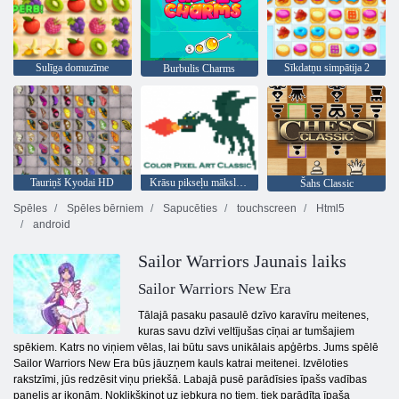
Sulīga domuzīme
Sīkdatņu simpātija 2
Burbulis Charms
Tauriņš Kyodai HD
Krāsu pikseļu mākslas klasika
Šahs Classic
Spēles
Spēles bērniem
Sapucēties
touchscreen
Html5
android
Sailor Warriors Jaunais laiks
Sailor Warriors New Era
Tālajā pasaku pasaulē dzīvo karavīru meitenes,
kuras savu dzīvi veltījušas cīņai ar tumšajiem
spēkiem. Katrs no viņiem vēlas, lai būtu savs unikālais apģērbs. Jums spēlē
Sailor Warriors New Era būs jāuzņem kauls katrai meitenei. Izvēloties
rakstzīmi, jūs redzēsit viņu priekšā. Labajā pusē parādīsies īpašs vadības
panelis ar ikonām. Noklikšķinot uz jebkura no tiem, tiek parādīta īpaša