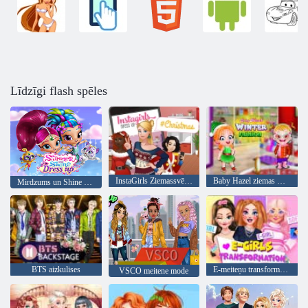
Līdzīgi flash spēles
InstaGirls Ziemassvētku saģērbt
Baby Hazel ziemas mode
Mirdzums un Shine saģērbt
BTS aizkulises
E-meiteņu transformācija
VSCO meitene mode