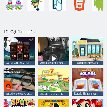
Līdzīgi flash spēles
Atrodi atšķirību detektīvu
Detektīvs tiešsaistē
Atrodi atšķirību Helovīnā
Atrodiet detektīvu atšķirības
Reičela Holmsa: Atrodi atšķirības
Atrodiet septiņas atšķirības