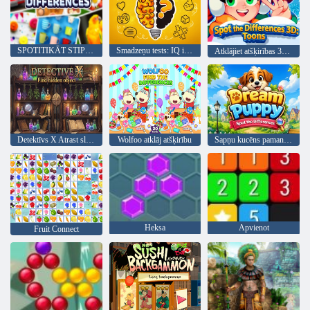
SPOTITIKĀT STIPRINĀJUMS
Smadzeņu tests: IQ izaicinājums
Atklājiet atšķirības 3D: Toons
Detektīvs X Atrast slēpto objektu
Wolfoo atklāj atšķirību
Sapņu kucēns pamana atšķirības
Heksa
Apvienot
Fruit Connect