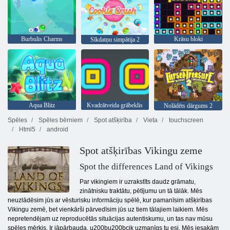
Burbulis Charms
Krāsu bloki
Sīkdatņu simpātija 2
Aqua Blitz
Kvadrātveida grābeklis
Nolādēts dārgums 2
Spēles
Spēles bērniem
Spot atšķirība
Vieta
touchscreen
Html5
android
Spot atšķirības Vikingu zeme
Spot the differences Land of Vikings
Par vikingiem ir uzrakstīts daudz grāmatu,
zinātnisku traktātu, pētījumu un tā tālāk. Mēs
neuzlādēsim jūs ar vēsturisku informāciju spēlē, kur pamanīsim atšķirības
Vikingu zemē, bet vienkārši pārvedīsim jūs uz tiem tālajiem laikiem. Mēs
nepretendējam uz reproducētās situācijas autentiskumu, un tas nav mūsu
spēles mērķis. Ir jāpārbauda, u200bu200bcik uzmanīgs tu esi. Mēs iesakām