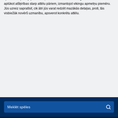
aplūkot atšķirības starp attēlu pāriem, izmantojot vikingu apmetņu piemēru.
Jūs uzreiz sapratīsit, cik ātri jūs varat redzēt mazākās detaļas, proti, tās
visbiežāk novērš uzmanību, apsverot konkrētu attēlu.