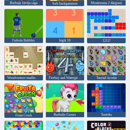
Burbuļu šāvēja sāga
Montezuma 2 dārgumi
Suši backgammon
Futbola Bubbles
Iegūt 10
1212!
Woodventure madžongs savienot
Fireboy and Watergirl 4: Kristāla templis
Tauriņš kyodai
Burbulis Gemes
Tentriks
Fruta Crush