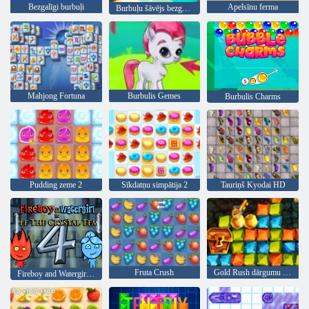
Bezgalīgi burbuļi
Apelsīnu ferma
Burbuļu šāvējs bezgalīgs
Mahjong Fortuna
Burbulis Gemes
Burbulis Charms
Pudding zeme 2
Sīkdatņu simpātija 2
Tauriņš Kyodai HD
Fruta Crush
Gold Rush dārgumu medības
Fireboy and Watergirl 4: Kristāla templis