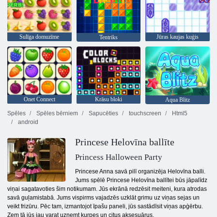
Sulīga domuzīme
Jūras kaujas kuģis
Tentriks
Onet Connect
Krāsu bloki
Aqua Blitz
Spēles
Spēles bērniem
Sapucēties
touchscreen
Html5
android
Princese Helovīna ballīte
Princess Halloween Party
Princese Anna savā pilī organizēja Helovīna balli.
Jums spēlē Princese Helovīna ballītei būs jāpalīdz
viņai sagatavoties šim notikumam. Jūs ekrānā redzēsit meiteni, kura atrodas
savā guļamistabā. Jums vispirms vajadzēs uzklāt grimu uz viņas sejas un
veikt frizūru. Pēc tam, izmantojot īpašu paneli, jūs sastādīsit viņas apģērbu.
Zem tā jūs jau varat uzņemt kurpes un citus aksesuārus.