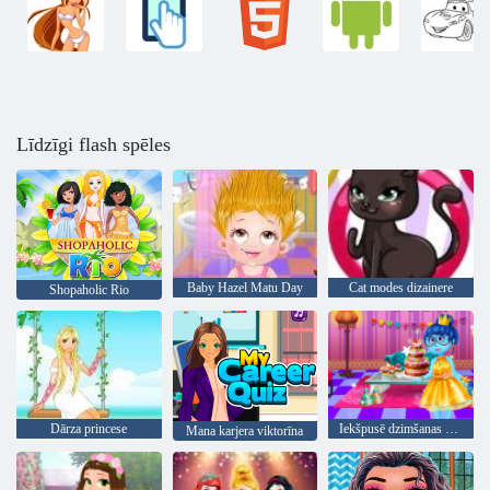
Līdzīgi flash spēles
Baby Hazel Matu Day
Cat modes dizainere
Shopaholic Rio
Dārza princese
Iekšpusē dzimšanas dienas svinības
Mana karjera viktorīna