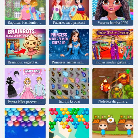
Rapunzel Fashionista par Go
Padariet savu princesi
Vasaras bumba 2020
Brainhots: saģērbt un interjera dizains
Princeses ziemas sezonas saģērbt
Indijas modes ģērbšanās
Tauriņš kyodai
Nolādēts dārgums 2
Papīra lelles pārvērtības un saģērbšana