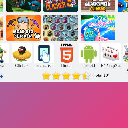
Orkio
Poop Clicker 3
Kalēja Clicker
k
Atpakaļ uz
Mole Dig
Dārgumi Mystic
Candyland
Clicker
jūras
Sweet River
eta
Clickers
touchscreen
Html5
android
Kāršu spēles
a
(Total 10)