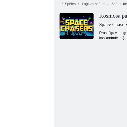
Spēles
Loģikas spēles
Spēles bē
Kosmosa pa
Space Chaser
Drosmīgu vietu gru
kas kontrolē kuģi
Tanki tiešsaistē