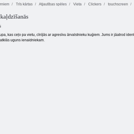
rniem
Trīs kārtas
Atjautības spēles
Vieta
Clickers
touchscreen
Fireboy and
kaļdzīšanās
Watergirl 4:
Kristāla templis
Tauriņš kyodai
Burbulis Gemes
s
pa, kas ceļo pa vietu, cīnījās ar agresīvu ārvalstnieku kuģiem. Jums ir jāatrod iden
, atklās uguns ienaidniekam.