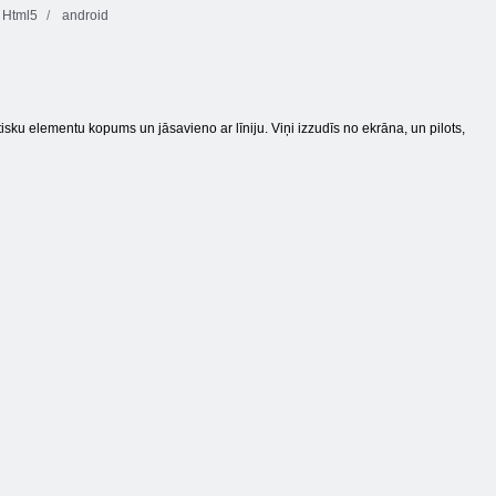
Html5
android
tisku elementu kopums un jāsavieno ar līniju. Viņi izzudīs no ekrāna, un pilots,