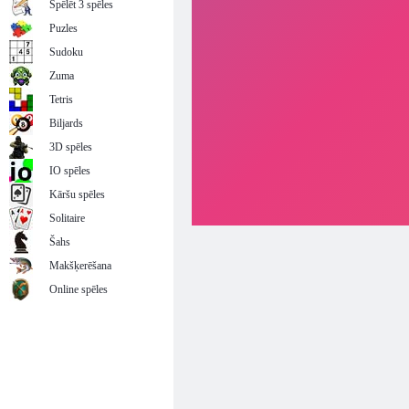
Spēlēt 3 spēles
Puzles
Sudoku
Zuma
Tetris
Biljards
3D spēles
IO spēles
Kāršu spēles
Solitaire
Šahs
Makšķerēšana
Online spēles