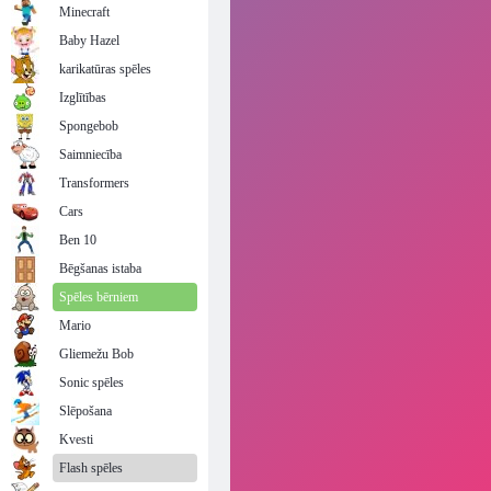
Minecraft
Baby Hazel
karikatūras spēles
Izglītības
Spongebob
Saimniecība
Transformers
Cars
Ben 10
Bēgšanas istaba
Spēles bērniem
Mario
Gliemežu Bob
Sonic spēles
Slēpošana
Kvesti
Flash spēles