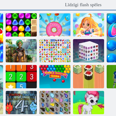
Līdzīgi flash spēles
Atpakaļ uz
Candyland 4:
Sīkdatnes
Lollipop Garden
simpātija
Candy Rain 4
Montezuma 2
Mahjong
dārgumi
Fruit Connect
Dimensions
Burbuļu šāvēja
Suši
Apvienot
sāga
backgammon
Fu