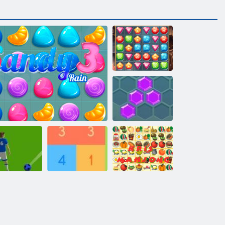
Dārgumu
medības
Heksa
tbola Bubbles
Candy Lain 3
Iegūt 10
Kris Mahjong