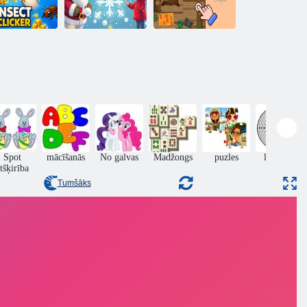
Kukaiņu
Atjaunojiet
Mājas dekoru
likšķinātājs
sniegpārsliņu
klikšķinātājs
Spot
mācīšanās
No galvas
Madžongs
puzles
labirints
tšķirība
Tumšāks