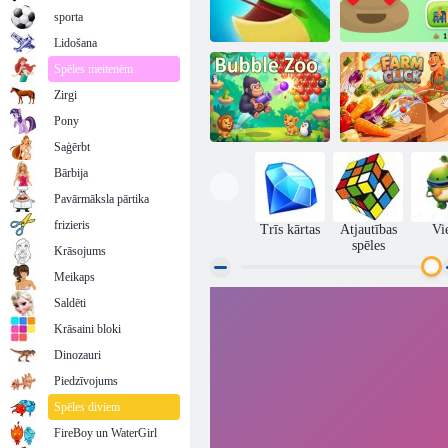
sporta
Lidošana
Spēles meitenēm
Zirgi
Noķer vardi
Poop Clicker 2
Pony
Saģērbt
Bārbija
Pavārmāksla pārtika
Burbuļa
zoodārzs
Farm Click
frizieris
Trīs kārtas
Atjautības
Vi
spēles
Krāsojums
Meikaps
Saldēti
Krāsaini bloki
Dinozauri
Piedzīvojums
Spēles diviem
FireBoy un WaterGirl