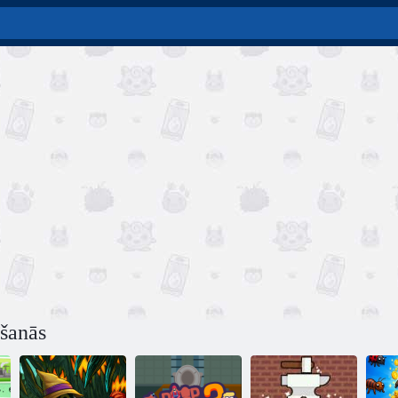
šanās