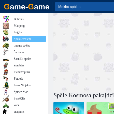
Bubbles
Mahjong
Loģika
Spēles zēniem
tvertne spēles
Šaušana
Sacīkšu spēles
Zombies
Piedzīvojums
Futbols
Lego NinjaGo
Spider-Man
Spēle Kosmosa pakaļdzī
Stratēģija
karš
snaiperis