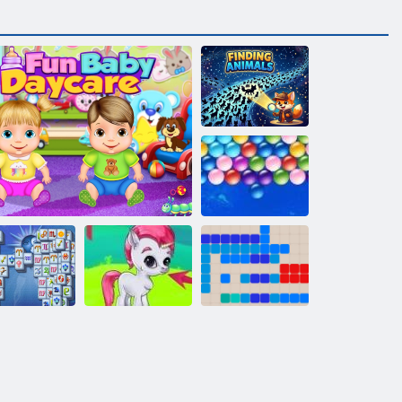
Dzīvnieku
atrašana
Bezgalīgi
burbuļi
Mahjong
Fortuna
Dienas aprūpes simulators
Burbulis Gemes
1212!