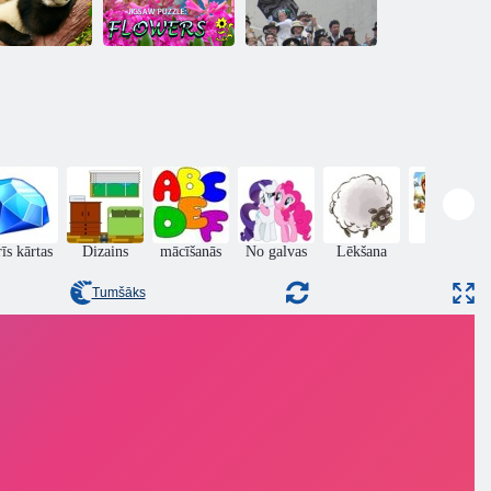
Dzīvnieku
Finierzāģis
atšķirības
puzzle: ziedi
Nikolass
īs kārtas
Dizains
mācīšanās
No galvas
Lēkšana
puzles
Tumšāks