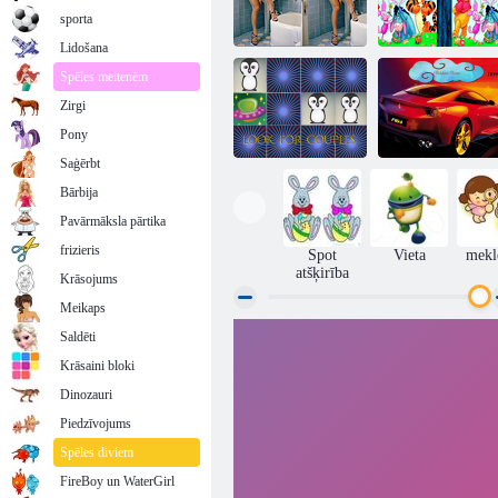
sporta
Lidošana
Spēles meitenēm
Zirgi
Fotomedības ar
Slavenība foto
Vinnijs Pūks
Pony
Saģērbt
Bārbija
Pavārmāksla pārtika
Ferrari slēptās
Meklēt pāri
zvaigznes
frizieris
Spot
Vieta
mekl
atšķirība
Krāsojums
Meikaps
Saldēti
Krāsaini bloki
Dinozauri
Piedzīvojums
Spēles diviem
FireBoy un WaterGirl