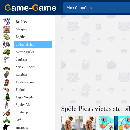
Bubbles
Mahjong
Loģika
Spēles zēniem
tvertne spēles
Šaušana
Sacīkšu spēles
Zombies
Piedzīvojums
Futbols
Lego NinjaGo
Spider-Man
Spēle Picas vietas starpī
Stratēģija
karš
snaiperis