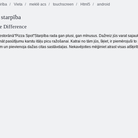
irība
Vieta
meklē acs
touchscreen
Html5
android
Fireboy and
 starpība
Burbulis
Nekaunīgs
Watergirl 4:
Charms
Džeimss
Kristāla templis
e Difference
storānā"Pizza Spot"Starpība rada gan plusi, gan mīnusus. Dažreiz jūs varat sajaukt 
t pasūtījumu karstu itāļu picu ražošanai. Katrai no tām jūs, šķiet, ir piemērojuši to
n pievienoja dažas citas sastāvdaļas. Nekavējoties mēģiniet atrast visas atšķirība