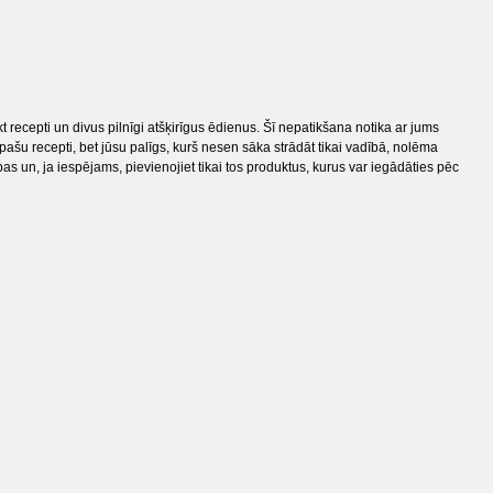
recepti un divus pilnīgi atšķirīgus ēdienus. Šī nepatikšana notika ar jums
 pašu recepti, bet jūsu palīgs, kurš nesen sāka strādāt tikai vadībā, nolēma
s un, ja iespējams, pievienojiet tikai tos produktus, kurus var iegādāties pēc