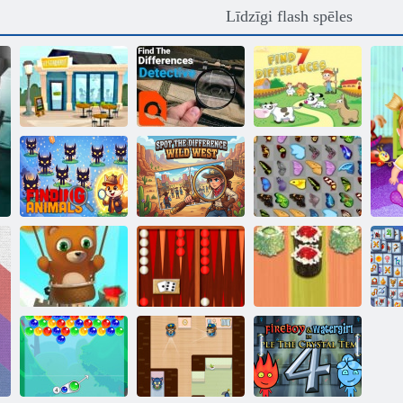
Līdzīgi flash spēles
Atrodiet
Detektīvs
detektīvu
Atrodiet septiņas
tiešsaistē
atšķirības
atšķirības
Atklājiet
atšķirību:
Dzīvnieku
Mežonīgie
atrašana
Rietumi
Tauriņš kyodai
Burbuļu šāvējs
Backgammon
Suši
bezgalīgs
Classic
backgammon