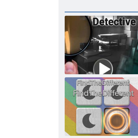
Atrodi atšķirību detektīvu