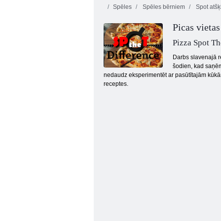
Spēles
Spēles bērniem
Spot atšķ
Picas vietas
Pizza Spot Th
Darbs slavenajā re
šodien, kad saņēmā
nedaudz eksperimentēt ar pasūtītajām kūkām u
FindThe Different
receptes.