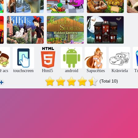
Ledus Laikmets
4 - Atrast 6
Dumjš veidi,
atšķirības
Die: Atšķirības
Shamans sapnis
Kiki piegādes
Dārzu
pakalpojums:
noslēpumi
Atrodi atšķirību
atrodiet alfabētā
slēptās vēstules
Helovīnā
ē acs
touchscreen
Html5
android
Sapucēties
Krāsviela
Tr
(Total 10)