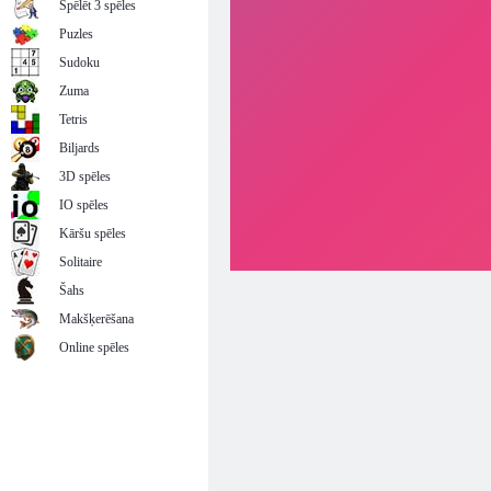
Spēlēt 3 spēles
Puzles
Sudoku
Zuma
Tetris
Biljards
3D spēles
IO spēles
Kāršu spēles
Solitaire
Šahs
Makšķerēšana
Online spēles