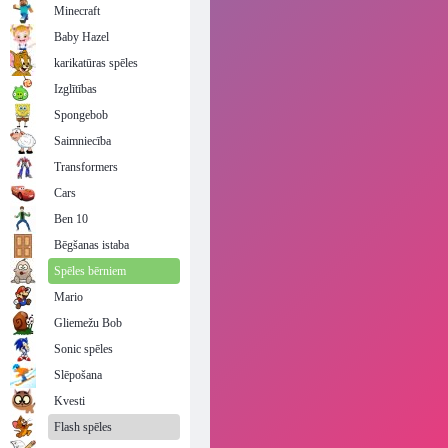
Minecraft
Baby Hazel
karikatūras spēles
Izglītības
Spongebob
Saimniecība
Transformers
Cars
Ben 10
Bēgšanas istaba
Spēles bērniem
Mario
Gliemežu Bob
Sonic spēles
Slēpošana
Kvesti
Flash spēles