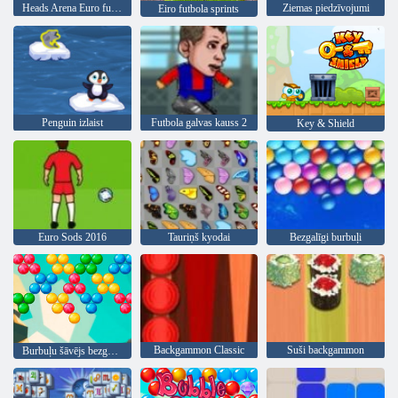
Heads Arena Euro futbols
Ziemas piedzīvojumi
Eiro futbola sprints
Penguin izlaist
Futbola galvas kauss 2
Key & Shield
Euro Sods 2016
Tauriņš kyodai
Bezgalīgi burbuļi
Backgammon Classic
Suši backgammon
Burbuļu šāvējs bezgalīgs