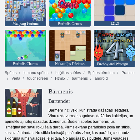
Mahjong Fortuna
1212!
Burbulis Gemes
Burbulis Charms
Nekaunīgs Džeimss
Fireboy and Watergirl 4: Kristāla templis
Spēles
Iemaņu spēles
Loģikas spēles
Spēles bērniem
Prasme
Vieta
touchscreen
Html5
bārmenis
android
Bārmenis
Bartender
Bārmeņi ir cilvēki, kuri strādā dažādās iestādēs.
Viņu uzdevums ir sagatavot dažādus kokteiļus, un
apmeklētāji izlej dažādus dzērienus. Šodien spēles bārmenis jūs
izmēģināsiet savu roku šajā darbā. Pirms ekrāna parādīsies josla un stikls,
kas uz tā atrodas. No stikla kreisajā pusē būs zīme, kas parāda, cik daudz
šķidruma jums vajadzēs ielej tajā. No augšas būs pudele. Jums vajadzēs