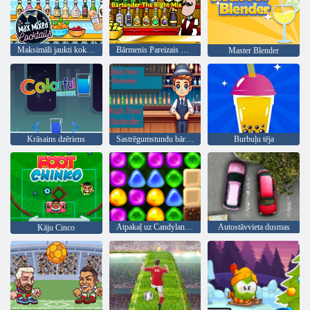
Maksimāli jaukti kokteiļi
Bārmenis Pareizais maisījums
Master Blender
Krāsains dzēriens
Sastrēgumstundu bārmenis
Burbuļu tēja
Atpakaļ uz Candyland 4: Lollipop Garden
Autostāvvieta dusmas
Kāju Cinco