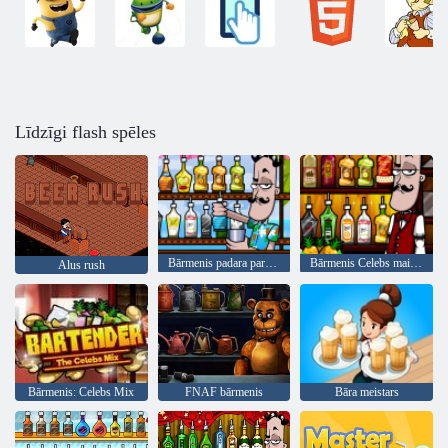
Līdzīgi flash spēles
Bārmenis padara pareizu sajaukumu
Bārmenis Celebs maisījums
Alus rush
Bārmenis: Celebs Mix
FNAF bārmenis
Bāra meistars