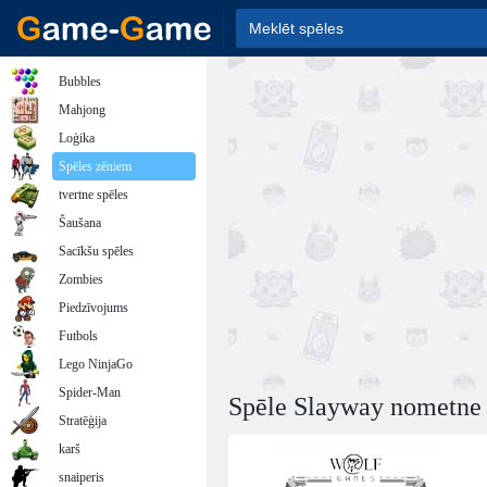
Bubbles
Mahjong
Loģika
Spēles zēniem
tvertne spēles
Šaušana
Sacīkšu spēles
Zombies
Piedzīvojums
Futbols
Lego NinjaGo
Spider-Man
Spēle Slayway nometne
Stratēģija
karš
snaiperis