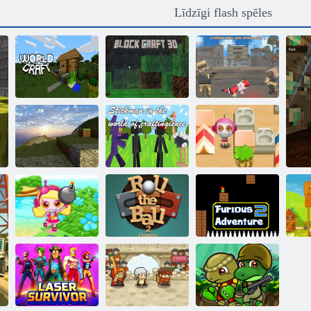
Līdzīgi flash spēles
Ekstrēmā
Pasaules
Bloķēt
pikseļu pistoles
amatniecība
amatnieku 3D
apokalipse 3
Pasaules
Stickman
amatniecības
amatniecības
HD
pasaulē
Bomb to
Rullējiet bumbu
Nikns
Bomb IT misija
2 tiešsaistē
piedzīvojums 2