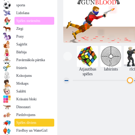
sporta
Lidošana
Spēles meitenēm
Zirgi
Pony
Saģērbt
Bārbija
Pavārmāksla pārtika
frizieris
Atjautības
labirints
rīc
spēles
Krāsojums
Meikaps
Saldēti
Asiņaini ieroči
Krāsaini bloki
Dinozauri
Piedzīvojums
Spēles diviem
FireBoy un WaterGirl