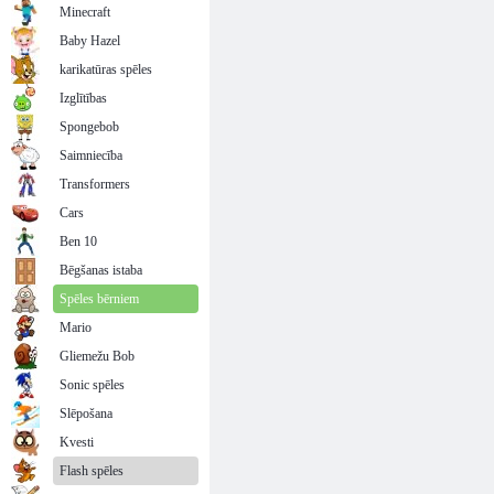
Minecraft
Baby Hazel
karikatūras spēles
Izglītības
Spongebob
Saimniecība
Transformers
Cars
Ben 10
Bēgšanas istaba
Spēles bērniem
Mario
Gliemežu Bob
Sonic spēles
Slēpošana
Kvesti
Flash spēles