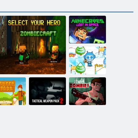
Kosmosā
pazudušās mīnu
alas
Bombard It 2
Taktiskā ieroča
Aitu ferma
Zombiecraft
pakete 2
Stulbi zombiji 2