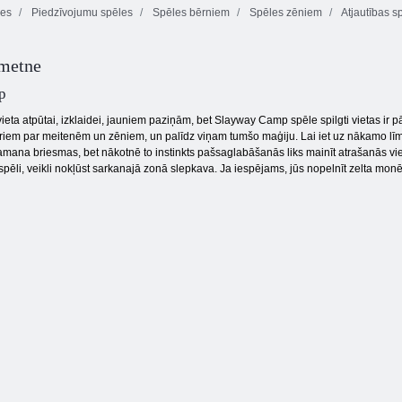
les
Piedzīvojumu spēles
Spēles bērniem
Spēles zēniem
Atjautības s
Izdzīvojušais
Dino Squad
lāzers
Laimīgs deserts
piedzīvojums
metne
p
eta atpūtai, izklaidei, jauniem paziņām, bet Slayway Camp spēle spilgti vietas ir 
iem par meitenēm un zēniem, un palīdz viņam tumšo maģiju. Lai iet uz nākamo līmeni 
ana briesmas, bet nākotnē to instinkts pašsaglabāšanās liks mainīt atrašanās vietu.
 spēli, veikli nokļūst sarkanajā zonā slepkava. Ja iespējams, jūs nopelnīt zelta monē