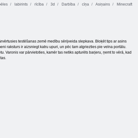
pēles
labirints
rīcība
3d
Darbība
cīņa
Asiņains
Minecraft
pārvērtusies testēšanas zemē medību sērijveida slepkava. Bloķēt tips ar asins
raksturs ir aizsniegt katru upuri, un pēc tam atgriezties pie velna portālu.
 Varonis var pārvietoties, kamēr tas netiks apturēts barjeru, ņemt to vērā, kad
tas.