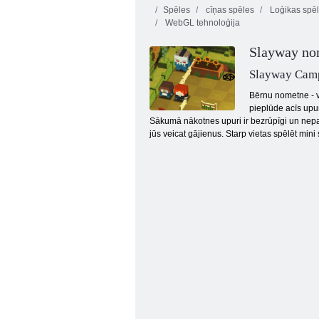
Spēles
cīņas spēles
Loģikas spē
WebGL tehnoloģija
Slayway no
Slayway Cam
Bērnu nometne - vi
pieplūde acīs upur
Kubu šāvēja
Sākumā nākotnes upuri ir bezrūpīgi un nepam
jūs veicat gājienus. Starp vietas spēlēt mini