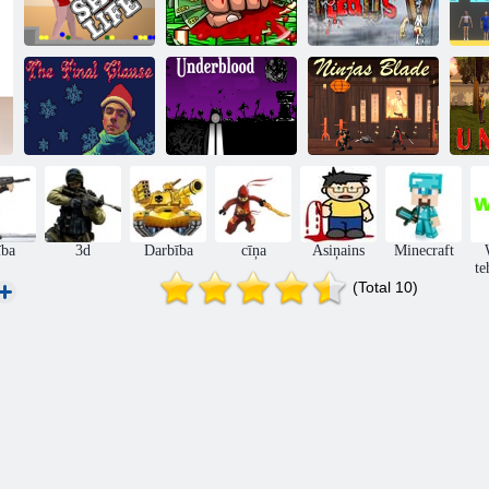
Miljonārs bez
Īsa dzīve
rokām 2
Pabarojiet mūs 5
As
Nobeiguma
klauzula
Nepatiess
Nindzjas asmens
ība
3d
Darbība
cīņa
Asiņains
Minecraft
te
(Total 10)