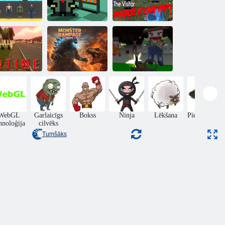
Apmeklētājs:
Slaktiņš Camp
iņains murgs
Bibliotēka
Happy
Monster
Pixel Gun
Nelaikā
Rampage City
Apocalypse 6
WebGL
Garlaicīgs
Bokss
Ninja
Lēkšana
Piedzīvojumi
hnoloģija
cilvēks
Tumšāks