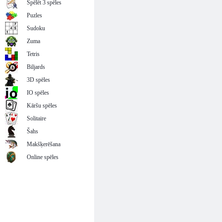
Spēlēt 3 spēles
Puzles
Sudoku
Zuma
Tetris
Biljards
3D spēles
IO spēles
Kāršu spēles
Solitaire
Šahs
Makšķerēšana
Online spēles