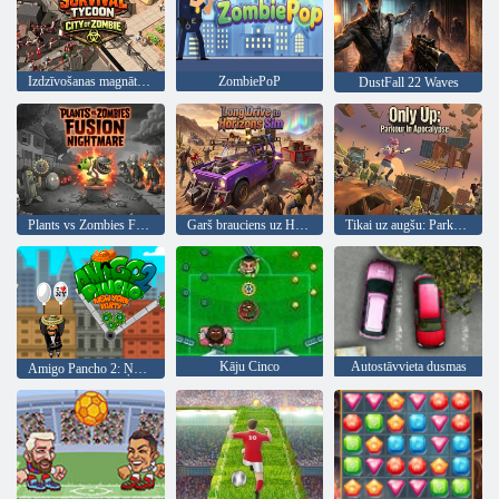
Izdzīvošanas magnāta zombiju pilsēta
ZombiePoP
DustFall 22 Waves
Plants vs Zombies Fusion Nightmare
Garš brauciens uz Horizons Sim
Tikai uz augšu: Parkour In Apocalypse
Kāju Cinco
Autostāvvieta dusmas
Amigo Pancho 2: Ņujorkas ballīte