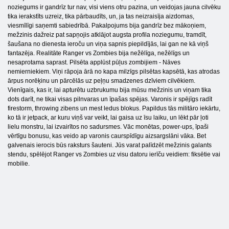
noziegums ir gandrīz tur nav, visi viens otru pazina, un veidojas jauna cilvēku
tika ierakstīts uzreiz, tika pārbaudīts, un, ja tas neizraisīja aizdomas,
viesmīlīgi saņemti sabiedrībā. Pakalpojums bija gandrīz bez mākoņiem,
mežzinis dažreiz pat sapņojis atklājot augsta profila noziegumu, tramdīt,
šaušana no dienesta ieroču un viņa sapnis piepildījās, lai gan ne kā viņš
fantazēja. Realitāte Ranger vs Zombies bija nežēlīga, nežēlīgs un
nesaprotama saprast. Pilsēta applūst pūļus zombijiem - Nāves
nemierniekiem. Viņi rāpoja ārā no kapa milzīgs pilsētas kapsētā, kas atrodas
ārpus norēķinu un pārcēlās uz peļņu smadzenes dzīviem cilvēkiem.
Vienīgais, kas ir, lai apturētu uzbrukumu bija mūsu mežzinis un viņam tika
dots darīt, ne tikai visas pilnvaras un īpašas spējas. Varonis ir spējīgs radīt
firestorm, throwing zibens un mest ledus blokus. Papildus tās militāro iekārtu,
ko tā ir jetpack, ar kuru viņš var veikt, lai gaisa uz īsu laiku, un lēkt pār ļoti
lielu monstru, lai izvairītos no sadursmes. Vāc monētas, power-ups, īpaši
vērtīgu bonusu, kas veido ap varonis caurspīdīgu aizsargslāni vāka. Bet
galvenais ierocis būs raksturs šauteni. Jūs varat palīdzēt mežzinis galants
stendu, spēlējot Ranger vs Zombies uz visu datoru ierīču veidiem: fiksētie vai
mobilie.