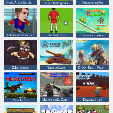
Heads Arena Euro futbols
Dārgumu medības
Eiro futbola sprints
Futbola galvas kauss 2
Euro Sods 2016
Cowboys vs marsieši
Zelta raktuves
Tanki tiešsaistē
D-Day: Rush - Tower Defense
Maskēts spēki: Zombie Survival
Kogama: 4 karš
Meksika Rex