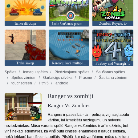
Tanku dārdoņa
Zombas Royale. io
Loka šaušanas pasaules tūre
Traks šāvēji
Kareivju karš multiplayer
Fireboy and Watergirl 4: Kristāla templis
Spēles
Iemaņu spēles
Piedzīvojumu spēles
Šaušanas spēles
Spēles zēniem
Garlaicīgs cilvēks
Prasme
Šaušana zēniem
touchscreen
Html5
android
Ranger vs zombiji
Ranger Vs Zombies
Rangers ir patiesībā - tā ir policija, viņi saglabātu
kārtību, lai izmeklētu noziegumu un notvertu
noziedzniekus. Mūsu varonis spēlē Ranger vs Zombies ir arī mežzinis, bet
viņš nekad iedomāties, ka viņš būtu cīnīties ienaidnieks ir daudz sliktāka,
nekā jebkurš bandīts un laupītājs. Pilsētā, kur pārvadājumu, mūsu raksturu,