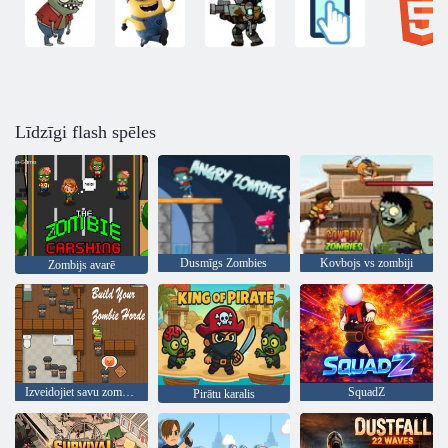
Līdzīgi flash spēles
Dusmīgs Zombies
Kovbojs vs zombiji
Zombijs avarē
Izveidojiet savu zombiju ordu
SquadZ
Pirātu karalis