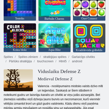
Tentriks
Onet Connect
Burbulis Charms
Krāsu bloki
Aqua Blitz
Kvadrātveida grābeklis
Spēles
Spēles zēniem
stratēģijas spēles
Garlaicīgs cilvēks
Pārlūks stratēģija
touchscreen
Html5
android
Viduslaiku Defense Z
Medieval Defense Z
Valencia - noslēpumains mistisks valsts dzīvo mīti
un leģendas. Saskaņā ar šiem stāstiem ir
noteikumi gudru un taisnīgu karalis un cilvēki ar viņu jutās aizsargāts. Bet
ziemeļos valstību viņš dzīvoja ļauns burvis un necromancer, kurš vienmēr
vēlējās izmantot tronī un gāzt gudrs valdnieks. Kādu dienu viņš paņēma
milzīgu armiju mirušajiem un nosūtīja viņu uz galvaspilsētu. Jūs esat