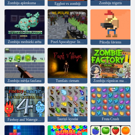
Zombiju aplenkuma uzliesmojums
Zombiju trigeris
Eggbot vs zombiji
Zombiju mednieki arēta
Pixel Apocalypse: Infekcija sākas
Pikseļu šāviens
Zombiju mērķa šaušana
Tumšais ciemats
Zombiju rūpnīcas magnāts
Tauriņš kyodai
Fruta Crush
Fireboy and Watergirl 4: Kristāla templis