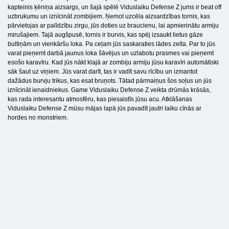
kapteinis ķēniņa aizsargs, un šajā spēlē Viduslaiku Defense Z jums ir beat off
uzbrukumu un iznīcināt zombijiem. Ņemot uzcēla aizsardzības tornis, kas
pārvietojas ar palīdzību zirgu, jūs doties uz braucienu, lai apmierinātu armiju
mirušajiem. Tajā augšpusē, tornis ir burvis, kas spēj izsaukt lietus gāze
bultiņām un vienkāršu loka. Pa ceļam jūs saskaraties lādes zelta. Par to jūs
varat pieņemt darbā jaunus loka šāvējus un uzlabotu prasmes vai pieņemt
esošo karavīru. Kad jūs nākt klajā ar zombiju armiju jūsu karavīri automātiski
sāk šaut uz viņiem. Jūs varat darīt, tas ir vadīt savu rīcību un izmantot
dažādus burvju trikus, kas esat bruņots. Tātad pārmaiņus šos soļus un jūs
iznīcināt ienaidniekus. Game Viduslaiku Defense Z veikta drūmās krāsās,
kas rada interesantu atmosfēru, kas piesaistīs jūsu acu. Atklāšanas
Viduslaiku Defense Z mūsu mājas lapā jūs pavadīt jautri laiku cīnās ar
hordes no monstriem.