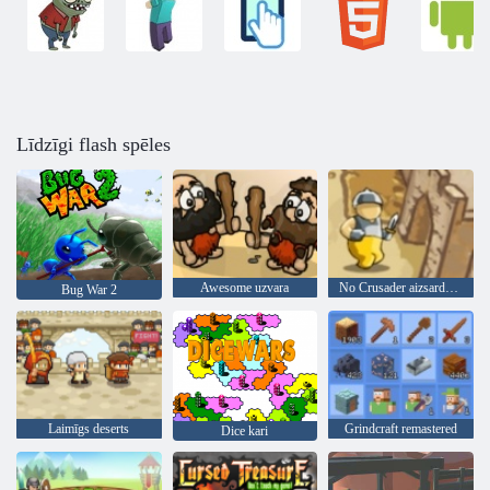
Līdzīgi flash spēles
Awesome uzvara
No Crusader aizsardzība
Bug War 2
Laimīgs deserts
Grindcraft remastered
Dice kari