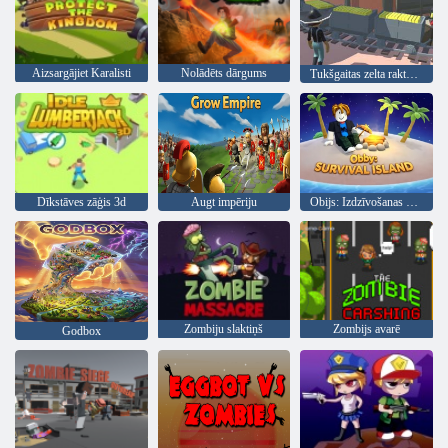
Aizsargājiet Karalisti
Nolādēts dārgums
Tukšgaitas zelta raktuve
Dīkstāves zāģis 3d
Augt impēriju
Obijs: Izdzīvošanas sala
Zombiju slaktiņš
Zombijs avarē
Godbox