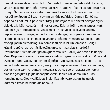
daudzkrāsains dāvanas uz laiku. Viņi cēla kurjers un iemeta saldu kaķēns,
viņai nācās kāpt uz augšu, nevis palikt zem kaudzes šķembas, un nevar nākt
uz leju. Šādas situācijas ir diezgan bieži: kaķis climbs koks vai jumtu, un
nespēj nokāpt un sēž tur, meowing un lūdz palīdzību. Jums ir jāmēģina
nepārkāps datumu. Spēle Meet Kitty, jums vajadzētu noņemt nevajadzīgus
objektus, klikšķinot uz tām, lai noskaidrotu tā krita tieši no otras puses, kurš
gaidīja viņu ar nepacietību. Visas kastes nekavējoties likvidēt tas nav
nepieciešams, domāju, varbūt kaut ko noderīgu, vai objekts ir jānoņem ar
stingri noteiktu brīdi, lai mainītu virzienu krišanas raksturs. Spēle liks jums
atspoguļot un pierādīt loģisko domāšanu, veiklību un iemaņas. Spilgti
krāsains spēle iepriecinās lietotāju, un cute maz sejas smaidošā
uzmundrināt. Nepalaidiet garām gudrs rotaļlietu, laiku, kas pavadīts uz spēli
Meet Kitija nebūs veltīgi, tā veicinās attīstību loģiku un ātru reakciju. Pussycat
izveicīgs, jums vajadzētu noņemt šķēršļus, viņi uzreiz sāk kustēties, ja jūs
veicat kļūda, nevis iznīcināt to, kas jums ir nepieciešams, tikšanās nenotika,
bet jūs varat sākt no jauna un noteikt situāciju. Spēlēt jebkurā piemērotā
plašsaziņas jums, ja jūs dodat priekšroku tableti vai viedtālrunis - tas
nemaina no spēles kvalitāti, tas ir vienlīdz labi vairojas, un jūs uzreiz
iegremdē krāsains virtuālajā pasaulē.