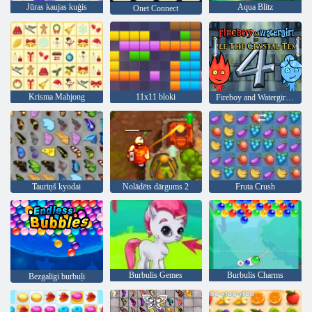
Jūras kaujas kuģis
Aqua Blitz
Onet Connect
Krisma Mahjong
11x11 bloki
Fireboy and Watergirl 4: Kristāla templis
Tauriņš kyodai
Nolādēts dārgums 2
Fruta Crush
Burbulis Gemes
Burbulis Charms
Bezgalīgi burbuļi