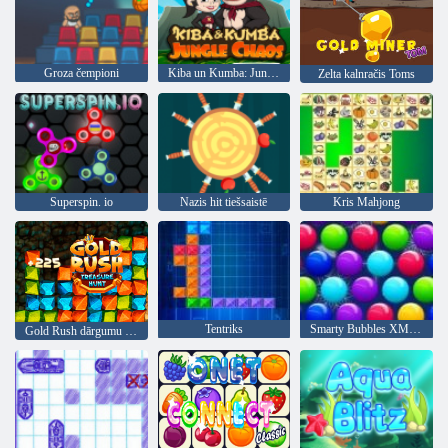
Groza čempioni
Kiba un Kumba: Jungle Chaos
Zelta kalnračis Toms
Superspin. io
Nazis hit tiešsaistē
Kris Mahjong
Tentriks
Smarty Bubbles XMas Edition
Gold Rush dārgumu medības