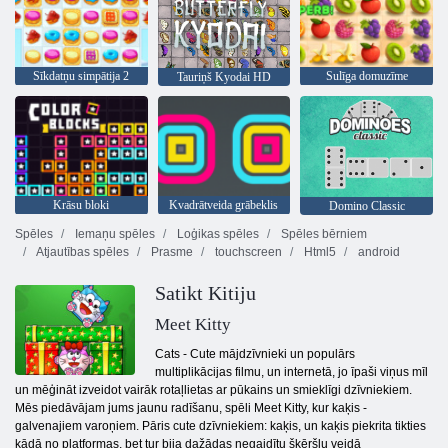
Sīkdatņu simpātija 2
Sulīga domuzīme
Tauriņš Kyodai HD
Krāsu bloki
Kvadrātveida grābeklis
Domino Classic
Spēles
Iemaņu spēles
Loģikas spēles
Spēles bērniem
Atjautības spēles
Prasme
touchscreen
Html5
android
Satikt Kitiju
Meet Kitty
Cats - Cute mājdzīvnieki un populārs
multiplikācijas filmu, un internetā, jo īpaši viņus mīl
un mēģināt izveidot vairāk rotaļlietas ar pūkains un smieklīgi dzīvniekiem.
Mēs piedāvājam jums jaunu radīšanu, spēli Meet Kitty, kur kaķis -
galvenajiem varoņiem. Pāris cute dzīvniekiem: kaķis, un kaķis piekrita tikties
kādā no platformas, bet tur bija dažādas negaidītu šķēršļu veidā