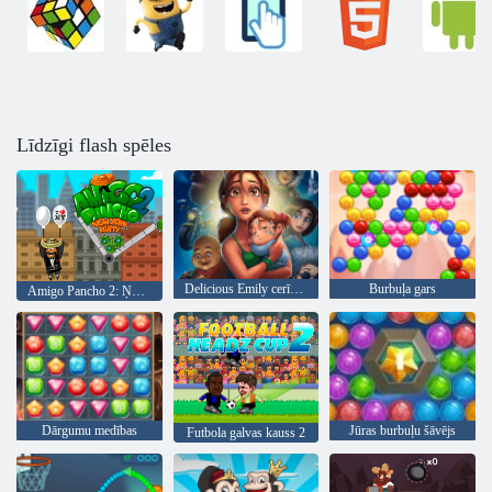
Līdzīgi flash spēles
Delicious Emily cerības un Bailes
Burbuļa gars
Amigo Pancho 2: Ņujorkas ballīte
Dārgumu medības
Jūras burbuļu šāvējs
Futbola galvas kauss 2