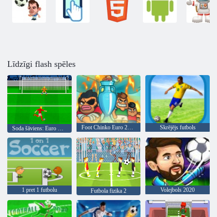
Līdzīgi flash spēles
Foot Chinko Euro 2016
Skrējējs futbols
Soda šāviens: Euro Cup 2016
1 pret 1 futbolu
Volejbols 2020
Futbola fizika 2