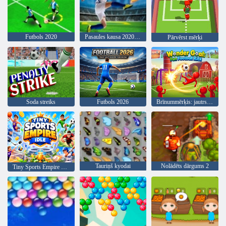
Futbols 2020
Pasaules kausa 2020. gada futbols
Pārvērst mērķi
Soda streiks
Futbols 2026
Brīnummērķis: jautrs futbola sitiens
Tauriņš kyodai
Nolādēts dārgums 2
Tiny Sports Empire dīkstāvē