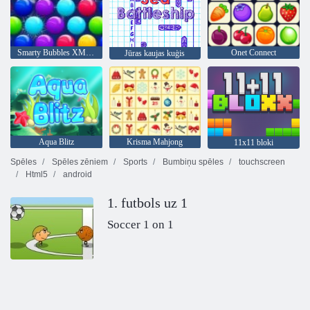
Smarty Bubbles XMas Edition
Onet Connect
Jūras kaujas kuģis
Aqua Blitz
Krisma Mahjong
11x11 bloki
Spēles
Spēles zēniem
Sports
Bumbiņu spēles
touchscreen
Html5
android
1. futbols uz 1
Soccer 1 on 1