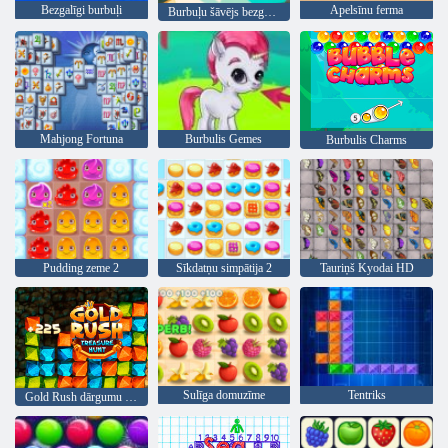
Bezgalīgi burbuļi
Apelsīnu ferma
Burbuļu šāvējs bezgalīgs
Mahjong Fortuna
Burbulis Gemes
Burbulis Charms
Pudding zeme 2
Sīkdatņu simpātija 2
Tauriņš Kyodai HD
Sulīga domuzīme
Tentriks
Gold Rush dārgumu medības