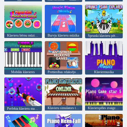
Klavieru bērnu mūzika un dziesmas
Burvju klavieru mūzika
Sprunki klavieru pētnieks
Mobilās klavieres
Prettiesības relaksējošas spēles
Klaviermusika
Klavieru simulators tiešsaistē
Klavierspēles zvaigzne 5
Perfekta klavieru maģija