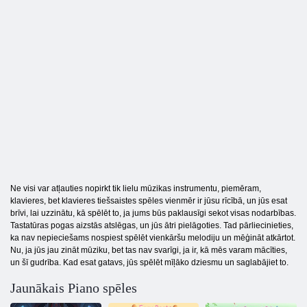
Ne visi var atļauties nopirkt tik lielu mūzikas instrumentu, piemēram,
klavieres, bet klavieres tiešsaistes spēles vienmēr ir jūsu rīcībā, un jūs esat
brīvi, lai uzzinātu, kā spēlēt to, ja jums būs paklausīgi sekot visas nodarbības.
Tastatūras pogas aizstās atslēgas, un jūs ātri pielāgoties. Tad pārliecinieties,
ka nav nepieciešams nospiest spēlēt vienkāršu melodiju un mēģināt atkārtot.
Nu, ja jūs jau zināt mūziku, bet tas nav svarīgi, ja ir, kā mēs varam mācīties,
un šī gudrība. Kad esat gatavs, jūs spēlēt mīļāko dziesmu un saglabājiet to.
Jaunākais Piano spēles