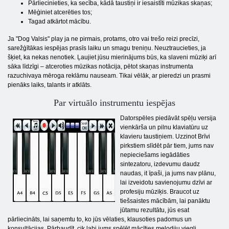
Pārliecinieties, ka secība, kādā taustiņi ir iesaistīti mūzikas skaņas;
Mēģiniet atcerēties tos;
Tagad atkārtot mācību.
Ja "Dog Valsis" play ja ne pirmais, protams, otro vai trešo reizi precīzi,
sarežģītākas iespējas prasīs laiku un smagu treniņu. Neuztraucieties, ja
šķiet, ka nekas nenotiek. Ļaujiet jūsu mierinājums būs, ka slaveni mūziķi arī
sāka līdzīgi – atceroties mūzikas notācija, pētot skaņas instrumenta
razuchivaya mēroga reklāmu nauseam. Tikai vēlāk, ar pieredzi un prasmi
pienāks laiks, talants ir atklāts.
Par virtuālo instrumentu iespējas
Datorspēles piedāvāt spēļu versija
vienkārša un pilnu klaviatūru uz
klavieru taustiņiem. Uzzinot Brīvi
pirkstiem slīdēt pār tiem, jums nav
nepieciešams iegādāties
sintezatoru, izdevumu daudz
naudas, it īpaši, ja jums nav plānu,
lai izveidotu savienojumu dzīvi ar
profesiju mūziķis. Braucot uz
tiešsaistes mācībām, lai panāktu
jūtamu rezultātu, jūs esat
pārliecināts, lai saņemtu to, ko jūs vēlaties, klausoties padomus un
konsultācijas. Pārbaudīt, cik labi jums spēlēt mācīties melodiju viegli,