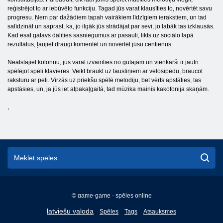
reģistrējot to ar iebūvēto funkciju. Tagad jūs varat klausīties to, novērtēt savu
progresu. Ņem par dažādiem tapah vairākiem līdzīgiem ierakstiem, un tad
salīdzināt un saprast, ka, jo ilgāk jūs strādājat par sevi, jo labāk tas izklausās.
Kad esat gatavs dalīties sasniegumus ar pasauli, likts uz sociālo lapā
rezultātus, ļaujiet draugi komentēt un novērtēt jūsu centienus.
Neatstājiet kolonnu, jūs varat izvairīties no gūtajām un vienkārši ir jautri
spēlējot spēli klavieres. Veikt braukt uz taustiņiem ar velosipēdu, braucot
raksturu ar peli. Virzās uz priekšu spēlē melodiju, bet vērts apstāties, tas
apstāsies, un, ja jūs iet atpakaļgaitā, tad mūzika mainīs kakofonija skaņām.
,
© game-game - spēles online
English
latviešu valoda
Spēles
Tags
Atsauksmes