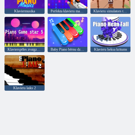
Klaviermusika
Perfekta klavieru maģija
Klavieru simulators tiešsaistē
Klavierspēles zvaigzne 5
Baby Piano bērnu dziesma
Klavieru heksa kritums
Klavieru laiks 2