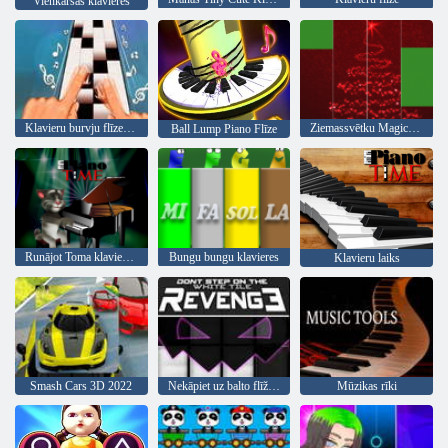
Vienkāršās klavieres
Klavieru burvju flīzes karstā dziesma
Ziemassvētku Magic Flīzes
Ball Lump Piano Flīze
Runājot Toma klavieru laiks
Bungu bungu klavieres
Klavieru laiks
Smash Cars 3D 2022
Nekāpiet uz balto flīžu atriebības
Mūzikas rīki