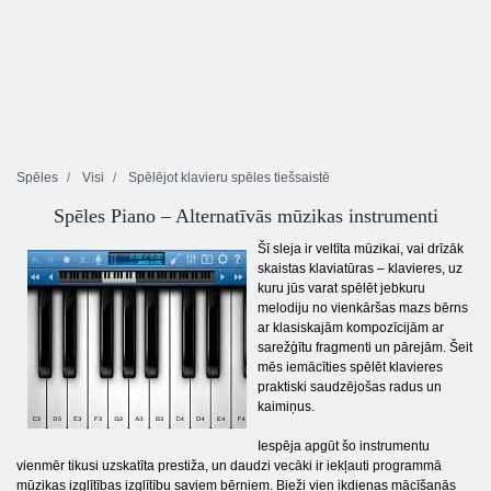
Spēles
Visi
Spēlējot klavieru spēles tiešsaistē
Spēles Piano – Alternatīvās mūzikas instrumenti
Šī sleja ir veltīta mūzikai, vai drīzāk
skaistas klaviatūras – klavieres, uz
kuru jūs varat spēlēt jebkuru
melodiju no vienkāršas mazs bērns
ar klasiskajām kompozīcijām ar
sarežģītu fragmenti un pārejām. Šeit
mēs iemācīties spēlēt klavieres
praktiski saudzējošas radus un
kaimiņus.
Iespēja apgūt šo instrumentu
vienmēr tikusi uzskatīta prestiža, un daudzi vecāki ir iekļauti programmā
mūzikas izglītības izglītību saviem bērniem. Bieži vien ikdienas mācīšanās