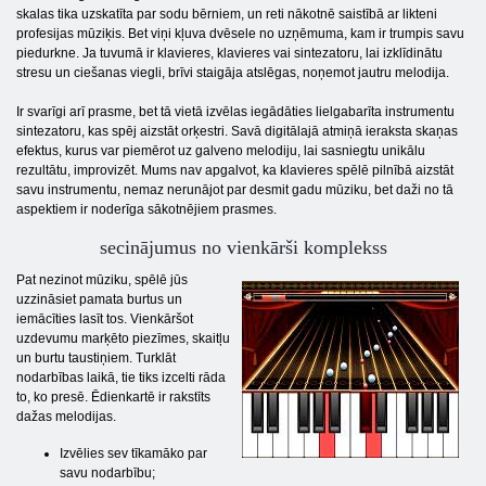
skalas tika uzskatīta par sodu bērniem, un reti nākotnē saistībā ar likteni
profesijas mūziķis. Bet viņi kļuva dvēsele no uzņēmuma, kam ir trumpis savu
piedurkne. Ja tuvumā ir klavieres, klavieres vai sintezatoru, lai izklīdinātu
stresu un ciešanas viegli, brīvi staigāja atslēgas, noņemot jautru melodija.
Ir svarīgi arī prasme, bet tā vietā izvēlas iegādāties lielgabarīta instrumentu
sintezatoru, kas spēj aizstāt orķestri. Savā digitālajā atmiņā ieraksta skaņas
efektus, kurus var piemērot uz galveno melodiju, lai sasniegtu unikālu
rezultātu, improvizēt. Mums nav apgalvot, ka klavieres spēlē pilnībā aizstāt
savu instrumentu, nemaz nerunājot par desmit gadu mūziku, bet daži no tā
aspektiem ir noderīga sākotnējiem prasmes.
secinājumus no vienkārši komplekss
Pat nezinot mūziku, spēlē jūs
uzzināsiet pamata burtus un
iemācīties lasīt tos. Vienkāršot
uzdevumu marķēto piezīmes, skaitļu
un burtu taustiņiem. Turklāt
nodarbības laikā, tie tiks izcelti rāda
to, ko presē. Ēdienkartē ir rakstīts
dažas melodijas.
Izvēlies sev tīkamāko par
savu nodarbību;