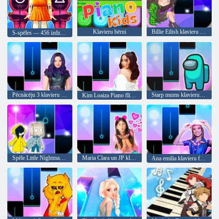
Klavieru bērni
Billie Eilish klavieru flīžu spēle
S-spēles — 456 izdzīvošana
Pēcnācēju 3 klavieru flīžu spēle
Starp mums klavieru flīžu krāpnieks
Kim Loaiza Piano flīzes
Spēle Little Nightmare 2 Piano Tiles
Maria Clara un JP klavieru spēles flīzes
Ana emilia klavieru flīzes