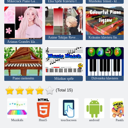
Mikecrack Piano Game Flīzes
Elsa Spēle Klavieru flīzes: Ļaujiet tai iet
Mushoku Tensei - klavieru flīzes
Anime Tokijas Revengers klavieru flīzes
Krāsains klavieru finierzāģis
Arianas Grandes klavieru flīzes rozā, mūzika un maģija
Piano meitenēm
Dzīvnieku klavieres
Mūzikas spēle
(Total 15)
Muzikāls
Html5
touchscreen
android
Pasāža