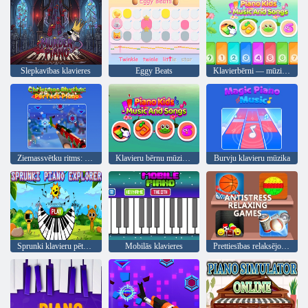
Slepkavības klavieres
Eggy Beats
Klavierbērni — mūzika un dziesmas
Ziemassvētku ritms: Perfektas klavieres
Klavieru bērnu mūzika un dziesmas
Burvju klavieru mūzika
Sprunki klavieru pētnieks
Mobilās klavieres
Prettiesības relaksējošas spēles