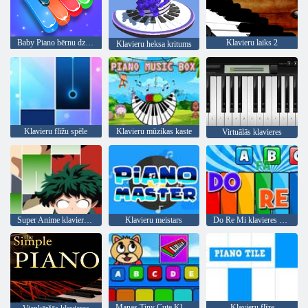
Baby Piano bērnu dziesma
Klavieru laiks 2
Klavieru heksa kritums
Klavieru flīžu spēle
Klavieru mūzikas kaste
Virtuālās klavieres
Super Anime klavieru flīzes
Klavieru meistars
Do Re Mi klavieres bērniem
Manas Tiny Cute Klavieres
Klavieru flīze