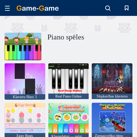
Piano spēles
Real Piano Online
Slepkavības klavieres
Klavieru flīzes 3
Eggy Beats
Ziemassvētku ritms: Perfektas klavieres
Klavierbērni — mūzika un dziesmas