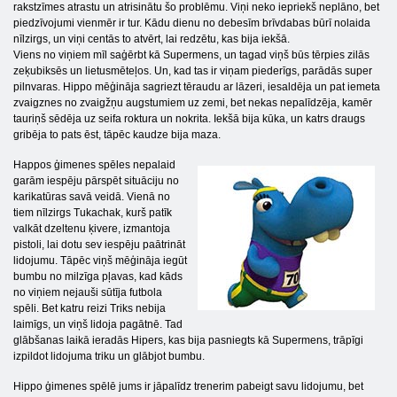
rakstzīmes atrastu un atrisinātu šo problēmu. Viņi neko iepriekš neplāno, bet
piedzīvojumi vienmēr ir tur. Kādu dienu no debesīm brīvdabas būrī nolaida
nīlzirgs, un viņi centās to atvērt, lai redzētu, kas bija iekšā.
Viens no viņiem mīl saģērbt kā Supermens, un tagad viņš būs tērpies zilās
zeķubiksēs un lietusmēteļos. Un, kad tas ir viņam piederīgs, parādās super
pilnvaras. Hippo mēģināja sagriezt tēraudu ar lāzeri, iesaldēja un pat iemeta
zvaigznes no zvaigžņu augstumiem uz zemi, bet nekas nepalīdzēja, kamēr
tauriņš sēdēja uz seifa roktura un nokrita. Iekšā bija kūka, un katrs draugs
gribēja to pats ēst, tāpēc kaudze bija maza.
Happos ģimenes spēles nepalaid
garām iespēju pārspēt situāciju no
karikatūras savā veidā. Vienā no
tiem nīlzirgs Tukachak, kurš patīk
valkāt dzeltenu ķivere, izmantoja
pistoli, lai dotu sev iespēju paātrināt
lidojumu. Tāpēc viņš mēģināja iegūt
bumbu no milzīga pļavas, kad kāds
no viņiem nejauši sūtīja futbola
spēli. Bet katru reizi Triks nebija
laimīgs, un viņš lidoja pagātnē. Tad
glābšanas laikā ieradās Hipers, kas bija pasniegts kā Supermens, trāpīgi
izpildot lidojuma triku un glābjot bumbu.
Hippo ģimenes spēlē jums ir jāpalīdz trenerim pabeigt savu lidojumu, bet