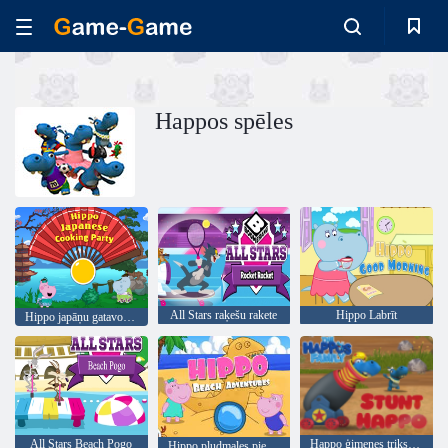
Happos spēles
All Stars raķešu rakete
Hippo Labrīt
Hippo japāņu gatavošanas ballīte
All Stars Beach Pogo
Happo ģimenes triks Happo
Hippo pludmales piedzīvojumi