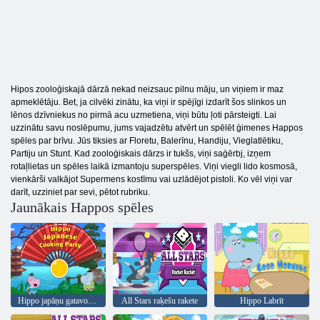
Hipos zooloģiskajā dārzā nekad neizsauc pilnu māju, un viņiem ir maz
apmeklētāju. Bet, ja cilvēki zinātu, ka viņi ir spējīgi izdarīt šos slinkos un
lēnos dzīvniekus no pirmā acu uzmetiena, viņi būtu ļoti pārsteigti. Lai
uzzinātu savu noslēpumu, jums vajadzētu atvērt un spēlēt ģimenes Happos
spēles par brīvu. Jūs tiksies ar Floretu, Balerīnu, Handiju, Vieglatlētiku,
Partiju un Stunt. Kad zooloģiskais dārzs ir tukšs, viņi saģērbj, izņem
rotaļlietas un spēles laikā izmantoju superspēles. Viņi viegli lido kosmosā,
vienkārši valkājot Supermens kostīmu vai uzlādējot pistoli. Ko vēl viņi var
darīt, uzziniet par sevi, pētot rubriku.
Jaunākais Happos spēles
Hippo japāņu gatavošanas ballīte
All Stars raķešu rakete
Hippo Labrīt