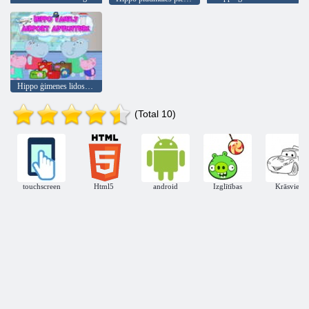
Hippo ģimenes lidostas piedzīvojums
(Total 10)
touchscreen
Html5
android
Izglītības
Krāsviela