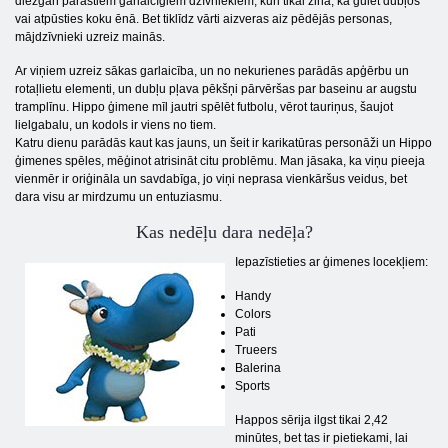
diezgan parastiem garlaicīgiem dzīvniekiem, kuri tikai zina, kā gulēt dubļos
vai atpūsties koku ēnā. Bet tiklīdz vārti aizveras aiz pēdējās personas,
mājdzīvnieki uzreiz mainās.
Ar viņiem uzreiz sākas garlaicība, un no nekurienes parādās apģērbu un
rotaļlietu elementi, un dubļu pļava pēkšņi pārvēršas par baseinu ar augstu
tramplīnu. Hippo ģimene mīl jautri spēlēt futbolu, vērot tauriņus, šaujot
lielgabalu, un kodols ir viens no tiem.
Katru dienu parādās kaut kas jauns, un šeit ir karikatūras personāži un Hippo
ģimenes spēles, mēģinot atrisināt citu problēmu. Man jāsaka, ka viņu pieeja
vienmēr ir oriģināla un savdabīga, jo viņi neprasa vienkāršus veidus, bet
dara visu ar mirdzumu un entuziasmu.
Kas nedēļu dara nedēļa?
Iepazīstieties ar ģimenes locekļiem:
Handy
Colors
Pati
Trueers
Balerina
Sports
Happos sērija ilgst tikai 2,42
minūtes, bet tas ir pietiekami, lai