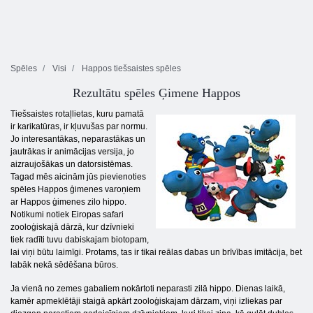
Spēles
Visi
Happos tiešsaistes spēles
Rezultātu spēles Ģimene Happos
Tiešsaistes rotaļlietas, kuru pamatā
ir karikatūras, ir kļuvušas par normu.
Jo interesantākas, neparastākas un
jautrākas ir animācijas versija, jo
aizraujošākas un datorsistēmas.
Tagad mēs aicinām jūs pievienoties
spēles Happos ģimenes varoņiem
ar Happos ģimenes zilo hippo.
Notikumi notiek Eiropas safari
zooloģiskajā dārzā, kur dzīvnieki
tiek radīti tuvu dabiskajam biotopam,
lai viņi būtu laimīgi. Protams, tas ir tikai reālas dabas un brīvības imitācija, bet
labāk nekā sēdēšana būros.
Ja vienā no zemes gabaliem nokārtoti neparasti zilā hippo. Dienas laikā,
kamēr apmeklētāji staigā apkārt zooloģiskajam dārzam, viņi izliekas par