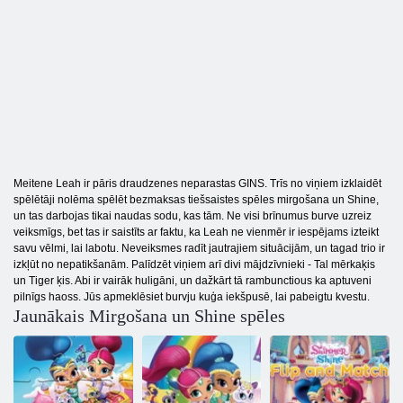
Meitene Leah ir pāris draudzenes neparastas GINS. Trīs no viņiem izklaidēt
spēlētāji nolēma spēlēt bezmaksas tiešsaistes spēles mirgošana un Shine,
un tas darbojas tikai naudas sodu, kas tām. Ne visi brīnumus burve uzreiz
veiksmīgs, bet tas ir saistīts ar faktu, ka Leah ne vienmēr ir iespējams izteikt
savu vēlmi, lai labotu. Neveiksmes radīt jautrajiem situācijām, un tagad trio ir
izkļūt no nepatikšanām. Palīdzēt viņiem arī divi mājdzīvnieki - Tal mērkaķis
un Tiger ķis. Abi ir vairāk huligāni, un dažkārt tā rambunctious ka aptuveni
pilnīgs haoss. Jūs apmeklēsiet burvju kuģa iekšpusē, lai pabeigtu kvestu.
Jaunākais Mirgošana un Shine spēles