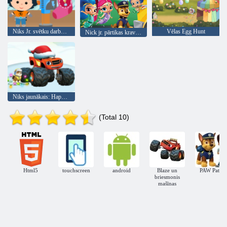
Niks Jr. svētku darbnīca
Vēlas Egg Hunt
Nick jr. pārtikas kravas festivāls!
Niks jaunākais: Happy Holidays Resort
(Total 10)
Html5
touchscreen
android
Blaze un
PAW Patrol
briesmonis
mašīnas