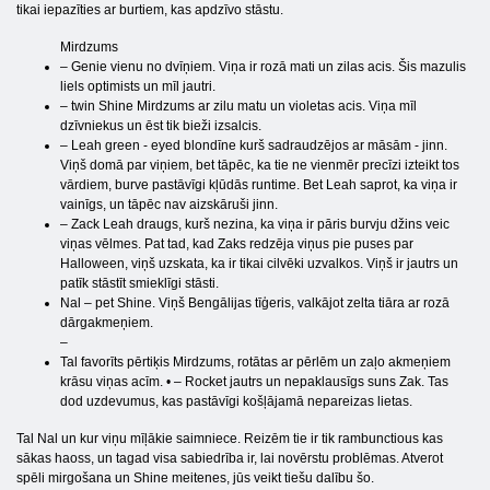
tikai iepazīties ar burtiem, kas apdzīvo stāstu.
Mirdzums
– Genie vienu no dvīņiem. Viņa ir rozā mati un zilas acis. Šis mazulis
liels optimists un mīl jautri.
– twin Shine Mirdzums ar zilu matu un violetas acis. Viņa mīl
dzīvniekus un ēst tik bieži izsalcis.
– Leah green - eyed blondīne kurš sadraudzējos ar māsām - jinn.
Viņš domā par viņiem, bet tāpēc, ka tie ne vienmēr precīzi izteikt tos
vārdiem, burve pastāvīgi kļūdās runtime. Bet Leah saprot, ka viņa ir
vainīgs, un tāpēc nav aizskāruši jinn.
– Zack Leah draugs, kurš nezina, ka viņa ir pāris burvju džins veic
viņas vēlmes. Pat tad, kad Zaks redzēja viņus pie puses par
Halloween, viņš uzskata, ka ir tikai cilvēki uzvalkos. Viņš ir jautrs un
patīk stāstīt smieklīgi stāsti.
Nal – pet Shine. Viņš Bengālijas tīģeris, valkājot zelta tiāra ar rozā
dārgakmeņiem.
–
Tal favorīts pērtiķis Mirdzums, rotātas ar pērlēm un zaļo akmeņiem
krāsu viņas acīm. • – Rocket jautrs un nepaklausīgs suns Zak. Tas
dod uzdevumus, kas pastāvīgi košļājamā nepareizas lietas.
Tal Nal un kur viņu mīļākie saimniece. Reizēm tie ir tik rambunctious kas
sākas haoss, un tagad visa sabiedrība ir, lai novērstu problēmas. Atverot
spēli mirgošana un Shine meitenes, jūs veikt tiešu dalību šo.