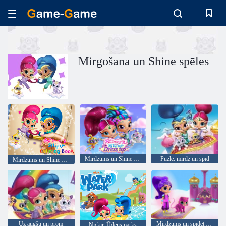
Mirgošana un Shine spēles
Mirdzums un Shine saģērbt
Puzle: mirdz un spīd
Mirdzums un Shine krāsojamā grāmata
Uz augšu un prom
Mirdzums un spīdēt Genie-rific darbi
Nickjr. Ūdens parks