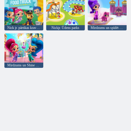
Nick jr. pārtikas kravas festivāls!
Nickjr. Ūdens parks
Mirdzums un spīdēt Genie-rific darbi
Mirdzums un Shine Slēptās Stars