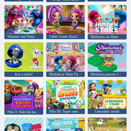
Shimmer and Shine drēbju skapju tīrīšana
Glitter Genies Real Life Sauna
Mirdzums un Shine Slēptās Stars
Kas ir iekšā?
Mirdziet ar Shine Flip un Match
Mirdzoša princese Jump
Niks Dž. Super satraucoši sporta skats
Limonādes stends
Niks Jr. Halovīni lauku festivāls