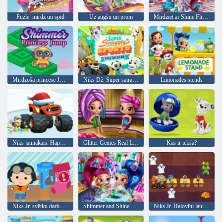
Puzle: mirdz un spīd
Uz augšu un prom
Mirdziet ar Shine Flip un Match
Mirdzoša princese Jump
Niks Dž. Super satraucoši sporta skats
Limonādes stends
Niks jaunākais: Happy Holidays Resort
Glitter Genies Real Life Sauna
Kas ir iekšā?
Niks Jr. svētku darbnīca
Shimmer and Shine drēbju skapju tīrīšana
Niks Jr. Halovīni lauku festivāls