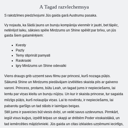
A Tagad razvlechemsya
S rakstzīmes piedzīvojumi Jūs gaida garā Austrumu pasaka.
Vy nojauta, ka šādā ļauns un burvju kompānija vienmēr ir jautri, bet tāpēc,
netērējot laiku, sāksies spēle Mirdzums un Shine spēlēt par brīvu, un jūs
gaida šiem galamērķiem:
Kvesty
Pazly
Temy stiprināt pamyati
Raskraski
Igry Mirdzums un Shine odevalki
Viens draugs grib uzņemt savu filmu par princesi, kurš nozaga pūķis.
Sākumā Shine un Mirdzums piedāvājam izvēlēties skaista pils ar galveno
varoni. Princess, protams, būtu Leah, un tagad jums ir nepieciešams, lai
lemtu par viņas kleitu un burvju nūjiņu. Un kur ir skaista princese, tur sagaida
milzīgs pūķis, kurš nolaupīja viņas. Lai to novērstu, ir nepieciešams, lai
pabarotu garšīgs un tad stāsts ir laimīgas beigas.
Still jums ir paveicies būt viesis dvīņi, un veikt savus uzdevumus. Pirmkārt,
iegūt visus kuģus, izpētīt telpas un skapji ar drēbēm Poder visskaistākā, un
tad iemērcēties mājdzīvnieki. Jūs gaida un citas izklaides uzņēmumi iecirtīgs,