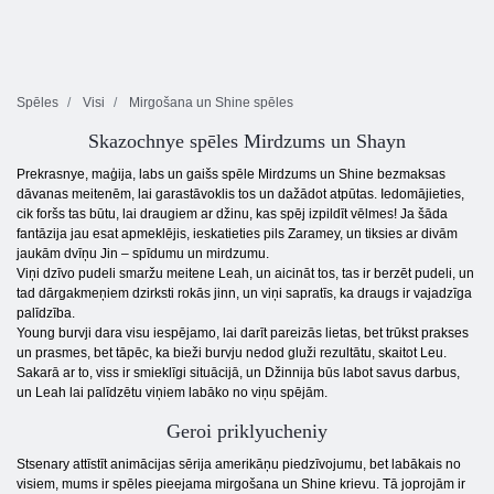
Spēles
Visi
Mirgošana un Shine spēles
Skazochnye spēles Mirdzums un Shayn
Prekrasnye, maģija, labs un gaišs spēle Mirdzums un Shine bezmaksas
dāvanas meitenēm, lai garastāvoklis tos un dažādot atpūtas. Iedomājieties,
cik foršs tas būtu, lai draugiem ar džinu, kas spēj izpildīt vēlmes! Ja šāda
fantāzija jau esat apmeklējis, ieskatieties pils Zaramey, un tiksies ar divām
jaukām dvīņu Jin – spīdumu un mirdzumu.
Viņi dzīvo pudeli smaržu meitene Leah, un aicināt tos, tas ir berzēt pudeli, un
tad dārgakmeņiem dzirksti rokās jinn, un viņi sapratīs, ka draugs ir vajadzīga
palīdzība.
Young burvji dara visu iespējamo, lai darīt pareizās lietas, bet trūkst prakses
un prasmes, bet tāpēc, ka bieži burvju nedod gluži rezultātu, skaitot Leu.
Sakarā ar to, viss ir smieklīgi situācijā, un Džinnija būs labot savus darbus,
un Leah lai palīdzētu viņiem labāko no viņu spējām.
Geroi priklyucheniy
Stsenary attīstīt animācijas sērija amerikāņu piedzīvojumu, bet labākais no
visiem, mums ir spēles pieejama mirgošana un Shine krievu. Tā joprojām ir