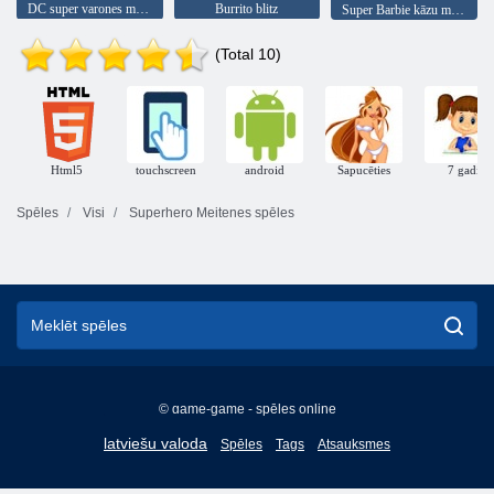
DC super varones meitenes sakrīt!
Burrito blitz
Super Barbie kāzu modes
(Total 10)
Html5
touchscreen
android
Sapucēties
7 gadi
Spēles
Visi
Superhero Meitenes spēles
© game-game - spēles online
English
latviešu valoda
Spēles
Tags
Atsauksmes
Français