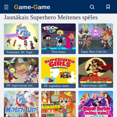
Jaunākais Superhero Meitenes spēles
Toon kauss
Super Hero Girls frenemies
Frenemies: DC Super Hero Girls
DC supervaroņu meiteņu pārtikas cīņa
Supervaroņu saģērbt spēle
DC superhero meiteņu mozaīkmīkla