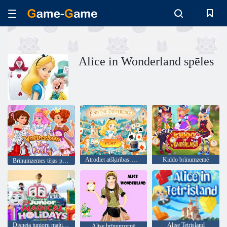
Alice in Wonderland spēles
Atrodiet atšķirības: Alise Brīnumzemē
Kiddo brīnumzemē
Brīnumzemes tējas puse
Disneja junioru maģiskās brīvdienas
Alise Tetrisland
Alise brīnumzemē