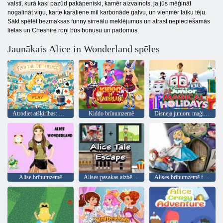
valstī, kurā kaķi pazūd pakāpeniski, kamēr aizvainots, ja jūs mēģināt
nogalināt viņu, karte karaliene mīl karbonāde galvu, un vienmēr laiku tēju.
Sākt spēlēt bezmaksas funny sirreālu meklējumus un atrast nepieciešamās
lietas un Cheshire roņi būs bonusu un padomus.
Jaunākais Alice in Wonderland spēles
Atrodiet atšķirības: Alise Brīnumzemē
Kiddo brīnumzemē
Disneja junioru maģiskās brīvdienas
Alise brīnumzemē
Alises pasakas aizbēgšana
Alises brīnumzemē finierzāģu mīklu kolekcija