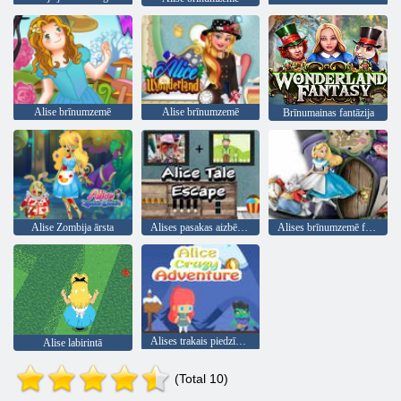
Alise brīnumzemē
Alise brīnumzemē
Brīnumainas fantāzija
Alise Zombija ārsta
Alises pasakas aizbēgšana
Alises brīnumzemē finierzāģu mīklu kolekcija
Alises trakais piedzīvojums
Alise labirintā
(Total 10)