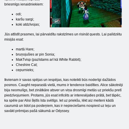
briesmīgs ienaidniekiem:
odi;
karšu sargi;
koki atdzīvojas;
Jūs attīstīt prasmes, lai pārvaldītu rakstzīmes un risināt quests. Lai palīdzētu
misijās esat:
martā Hare;
bruņojušies ar pin Sonia;
MakTvisp (pazīstams arī kā White Rabbit);
Cheshire Cat;
cepurnieks;
Ikvienam ir savas spējas un iespējas, kas noteikti būs noderīgi dažādos
posmos. Caught neparastā vietā, mums ir tendence baidīties. Alice sākotnēji
bija neomulīgs, bet zinātkāre atsver un viņa drosmīgi metās uz priekšu pretī
piedzīvojumiem. Protams, jūs esat inficēts ar interesējaties prātā, bet tāpēc,
ka spēle par Alisi šķitīs īsta svētīgs. Iet uz priekšu, lēkt aiz meiteni kādā
caurumā un lidot pa posteņiem, kas ir nepieciešams nospiest uz leju un
savākt prēmijas pašā sākumā ar Odyssey.