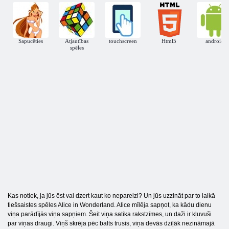
Sapucēties
Atjautības
touchscreen
Html5
android
spēles
Kas notiek, ja jūs ēst vai dzert kaut ko nepareizi? Un jūs uzzināt par to laikā
tiešsaistes spēles Alice in Wonderland. Alice mīlēja sapņot, ka kādu dienu
viņa parādījās viņa sapņiem. Šeit viņa satika rakstzīmes, un daži ir kļuvuši
par viņas draugi. Viņš skrēja pēc balts trusis, viņa devās dziļāk nezināmajā