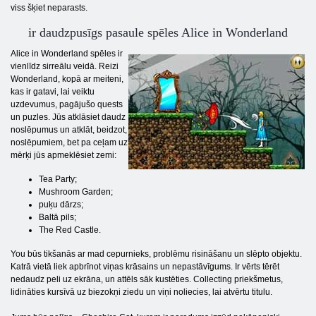
viss šķiet neparasts.
ir daudzpusīgs pasaule spēles Alice in Wonderland
Alice in Wonderland spēles ir
vienlīdz sirreālu veidā. Reizi
Wonderland, kopā ar meiteni,
kas ir gatavi, lai veiktu
uzdevumus, pagājušo quests
un puzles. Jūs atklāsiet daudz
noslēpumus un atklāt, beidzot,
noslēpumiem, bet pa ceļam uz
mērķi jūs apmeklēsiet zemi:
Tea Party;
Mushroom Garden;
puķu dārzs;
Baltā pils;
The Red Castle.
You būs tikšanās ar mad cepurnieks, problēmu risināšanu un slēpto objektu.
Katrā vietā liek apbrīnot viņas krāsains un nepastāvīgums. Ir vērts tērēt
nedaudz peli uz ekrāna, un attēls sāk kustēties. Collecting priekšmetus,
lidināties kursīvā uz biezokņi ziedu un viņi noliecies, lai atvērtu titulu.