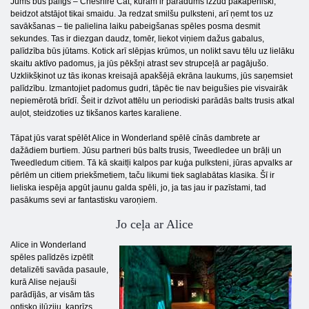
Jums būs palīgs – Cheshire Cat, kuram ir paradums izzūd pakāpeniski,
beidzot atstājot tikai smaidu. Ja redzat smilšu pulksteni, arī ņemt tos uz
savākšanas – tie palielina laiku pabeigšanas spēles posma desmit
sekundes. Tas ir diezgan daudz, tomēr, liekot viņiem dažus gabalus,
palīdzība būs jūtams. Kotick arī slēpjas krūmos, un nolikt savu tēlu uz lielāku
skaitu aktīvo padomus, ja jūs pēkšņi atrast sev strupceļā ar pagājušo.
Uzklikšķinot uz tās ikonas kreisajā apakšējā ekrāna laukums, jūs saņemsiet
palīdzību. Izmantojiet padomus gudri, tāpēc tie nav beigušies pie visvairāk
nepiemērotā brīdī. Šeit ir dzīvot attēlu un periodiski parādās balts trusis atkal
auļot, steidzoties uz tikšanos kartes karaliene.
Tāpat jūs varat spēlēt Alice in Wonderland spēlē cīnās dambrete ar
dažādiem burtiem. Jūsu partneri būs balts trusis, Tweedledee un brāļi un
Tweedledum citiem. Tā kā skaitļi kalpos par kuģa pulksteni, jūras apvalks ar
pērlēm un citiem priekšmetiem, taču likumi tiek saglabātas klasika. Šī ir
lieliska iespēja apgūt jaunu galda spēli, jo, ja tas jau ir pazīstami, tad
pasākums sevi ar fantastisku varoņiem.
Jo ceļa ar Alice
Alice in Wonderland
spēles palīdzēs izpētīt
detalizēti savāda pasaule,
kurā Alise nejauši
parādījās, ar visām tās
optisko ilūziju, kaprīzs,