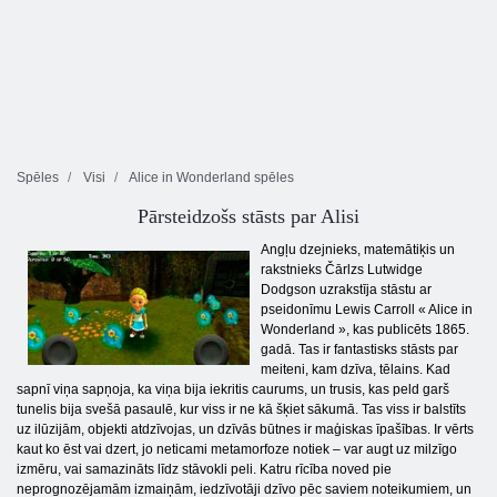
Spēles
Visi
Alice in Wonderland spēles
Pārsteidzošs stāsts par Alisi
Angļu dzejnieks, matemātiķis un
rakstnieks Čārlzs Lutwidge
Dodgson uzrakstīja stāstu ar
pseidonīmu Lewis Carroll « Alice in
Wonderland », kas publicēts 1865.
gadā. Tas ir fantastisks stāsts par
meiteni, kam dzīva, tēlains. Kad
sapnī viņa sapņoja, ka viņa bija iekritis caurums, un trusis, kas peld garš
tunelis bija svešā pasaulē, kur viss ir ne kā šķiet sākumā. Tas viss ir balstīts
uz ilūzijām, objekti atdzīvojas, un dzīvās būtnes ir maģiskas īpašības. Ir vērts
kaut ko ēst vai dzert, jo neticami metamorfoze notiek – var augt uz milzīgo
izmēru, vai samazināts līdz stāvokli peli. Katru rīcība noved pie
neprognozējamām izmaiņām, iedzīvotāji dzīvo pēc saviem noteikumiem, un