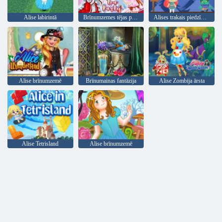
Alise labirintā
Brīnumzemes tējas puse
Alises trakais piedzīvojums
Alise brīnumzemē
Brīnumainas fantāzija
Alise Zombija ārsta
Alise Tetrisland
Alise brīnumzemē