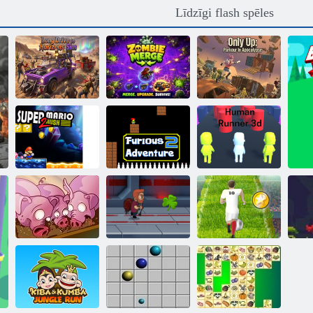
Līdzīgi flash spēles
Tikai uz augšu:
Garš brauciens
Zombiju
Parkour In
uz Horizons Sim
sapludināšana
Apocalypse
Super Mario
Nikns
Cilvēka skrējējs
Rush 2
piedzīvojums 2
3D
Eiro futbola
Run, cūku, Run
Jetpack meistars
sprints
Ni