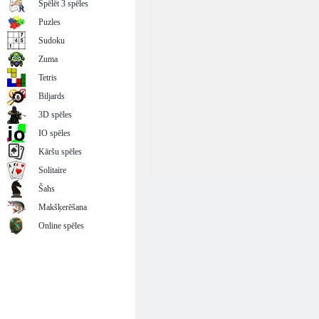
Spēlēt 3 spēles
Puzles
Sudoku
Zuma
Tetris
Biljards
3D spēles
IO spēles
Kāršu spēles
Solitaire
Šahs
Makšķerēšana
Online spēles