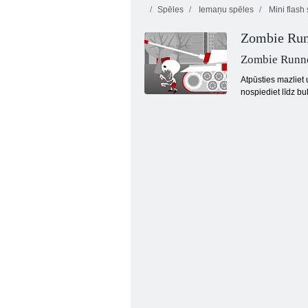
Spēles
Iemaņu spēles
Mini flash
Zombie Run
Zombie Runn
Atpūsties mazliet 
nospiediet līdz bul
Run Race 3d