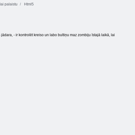
lai palaistu
Html5
ādara, - ir kontrolēt kreiso un labo bultiņu maz zombiju īstajā laikā, lai