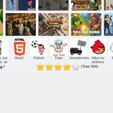
Dusmīgs
Eggbot vs
Kovbojs vs
Iz
Zombies
zombiji
zombiji
z
Zombiju
Augu vs
pārbaude:
Izdzīvošanas
zombiju
izdzīvošanas
magnāta zombiju
saplūšanas
patversme
pilsēta
režīms
s, kur
Html5
Futbols
Telpa
Autostāvvieta
Sākot no
r, lai
attāluma
istu
(Total 304)