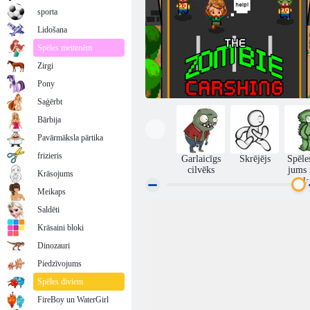
sporta
Lidošana
Spēles meitenēm
Zirgi
Pony
Saģērbt
Bārbija
Pavārmāksla pārtika
frizieris
Garlaicīgs
Skrējējs
Spēle
cilvēks
jums i
Krāsojums
pala
Meikaps
Saldēti
Zombijs avarē
Krāsaini bloki
Dinozauri
Piedzīvojums
Spēles diviem
FireBoy un WaterGirl