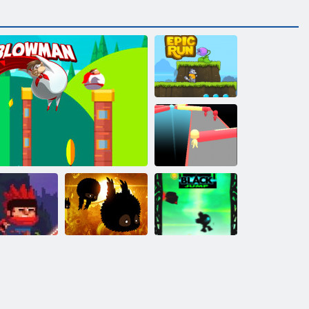
Episkā skrējiens
Fun Race 3d
nja Ranmaru
Trieciens
Badland
Melns lēciens