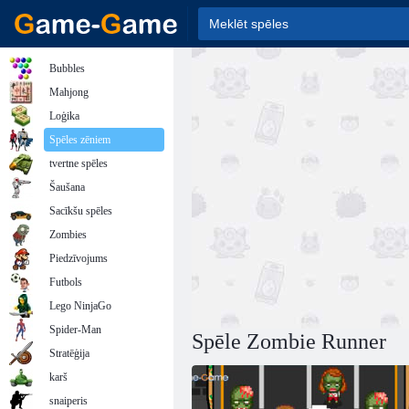
Bubbles
Mahjong
Loģika
Spēles zēniem
tvertne spēles
Šaušana
Sacīkšu spēles
Zombies
Piedzīvojums
Futbols
Lego NinjaGo
Spider-Man
Spēle Zombie Runner
Stratēģija
karš
snaiperis