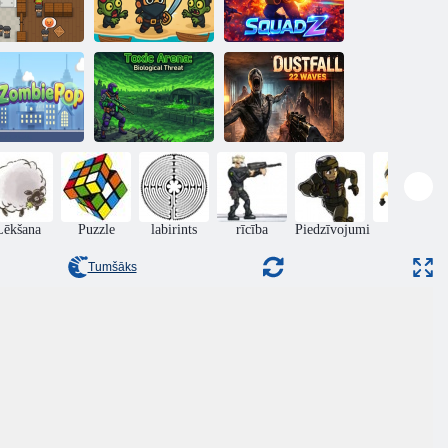
veidojiet savu
ombiju ordu
Pirātu karalis
SquadZ
Toksiskā arēna:
bioloģiskie
DustFall 22
ZombiePoP
draudi
Waves
Lēkšana
Puzzle
labirints
rīcība
Piedzīvojumi
Prasme
Tumšāks