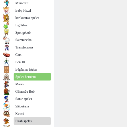
Minecraft
Baby Hazel
karikatūras spēles
Izglītības
Spongebob
Saimniecība
Transformers
Cars
Ben 10
Bēgšanas istaba
Spēles bērniem
Mario
Gliemežu Bob
Sonic spēles
Slēpošana
Kvesti
Flash spēles