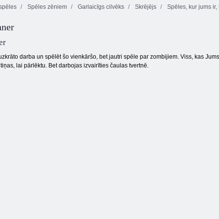
 spēles
Spēles zēniem
Garlaicīgs cilvēks
Skrējējs
Spēles, kur jums ir, 
Kiba un Kumba:
ner
Džungļu
skriešanās
Līnija 98
Kris Mahjong
er
uzkrāto darba un spēlēt šo vienkāršo, bet jautri spēle par zombijiem. Viss, kas Jums j
tiņas, lai pārlēktu. Bet darbojas izvairīties čaulas tvertnē.