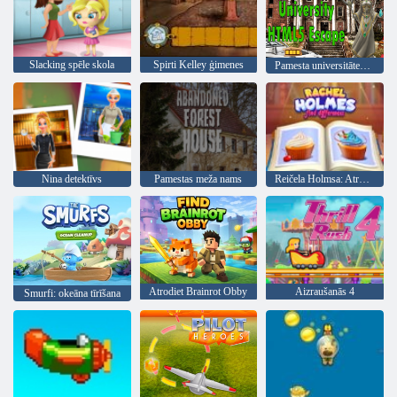
Slacking spēle skola
Spirti Kelley ģimenes
Pamesta universitātes html5 aizbēgšana
Nina detektīvs
Pamestas meža nams
Reičela Holmsa: Atrodi atšķirības
Atrodiet Brainrot Obby
Aizraušanās 4
Smurfi: okeāna tīrīšana