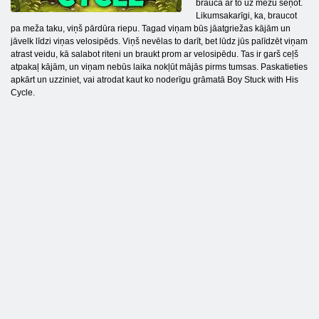
brauca ar to uz mežu sēņot.
Likumsakarīgi, ka, braucot
pa meža taku, viņš pārdūra riepu. Tagad viņam būs jāatgriežas kājām un
jāvelk līdzi viņas velosipēds. Viņš nevēlas to darīt, bet lūdz jūs palīdzēt viņam
atrast veidu, kā salabot riteni un braukt prom ar velosipēdu. Tas ir garš ceļš
atpakaļ kājām, un viņam nebūs laika nokļūt mājās pirms tumsas. Paskatieties
apkārt un uzziniet, vai atrodat kaut ko noderīgu grāmatā Boy Stuck with His
Cycle.