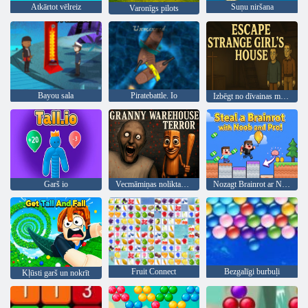
Atkārtot vēlreiz
Suņu niršana
Varonīgs pilots
Bayou sala
Piratebattle. Io
Izbēgt no dīvainas meitenes mājas
Garš io
Vecmāmiņas noliktavas terors
Nozagt Brainrot ar Noob un Pro!
Fruit Connect
Bezgalīgi burbuļi
Kļūsti garš un nokrīt