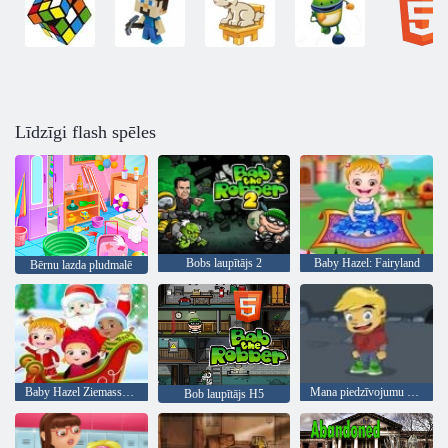
Līdzīgi flash spēles
Bobs laupītājs 2
Baby Hazel: Fairyland
Bērnu lazda pludmalē
Baby Hazel Ziemassvētku pārsteigums
Mana piedzīvojumu grāmata 2
Bob laupītājs H5