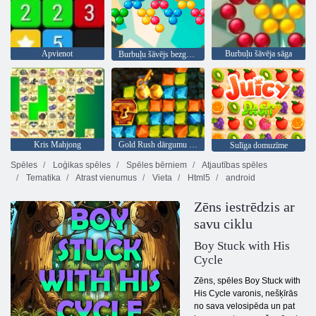
Apvienot
Burbuļu šāvēja sāga
Burbuļu šāvējs bezgalīgs
Kris Mahjong
Gold Rush dārgumu medības
Sulīga domuzīme
Spēles
Loģikas spēles
Spēles bērniem
Atjautības spēles
Tematika
Atrast vienumus
Vieta
Html5
android
Zēns iestrēdzis ar
savu ciklu
Boy Stuck with His
Cycle
Zēns, spēles Boy Stuck with
His Cycle varonis, nešķīrās
no sava velosipēda un pat