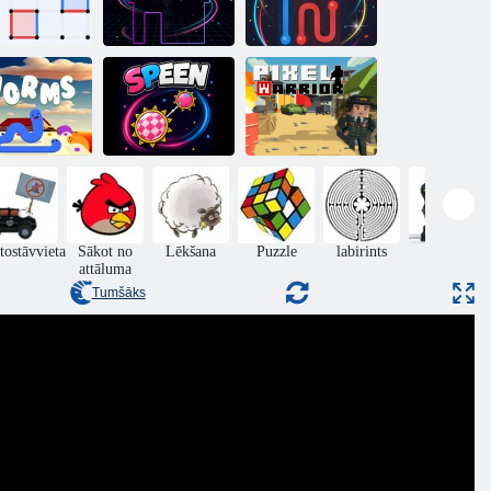
Boxzilla
Krāsu ceļš
Krāsu ķēde
Tārpi
Speens
Pikseļu karavīrs
tostāvvieta
Sākot no
Lēkšana
Puzzle
labirints
rīcība
attāluma
Tumšāks