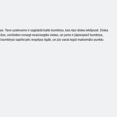
ijas. Tavs uzdevums ir saglabāt balto bumbiņu, kas ripo diska iekšpusē. Diska
iežas, cenšoties nosegt neaizsegtās vietas, un jums ir jāpiespiež bumbiņa,
et bumbiņai saplīst pēc iespējas ilgāk, un jūs varat iegūt maksimālo punktu