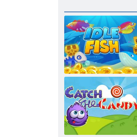
Dīkstāves zivis