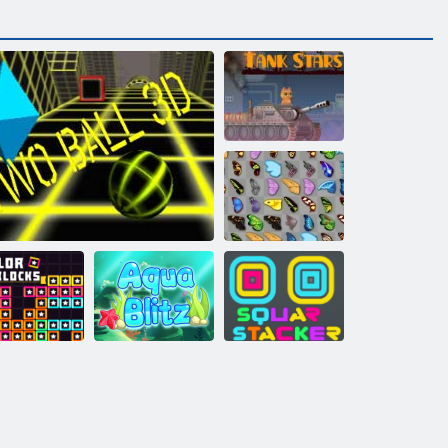
Tvertnes
zvaigznes
Tauriņš kyodai
Kvadrātveida
Krāsu bloki
Divas bumbas 3D
Aqua Blitz
grābeklis