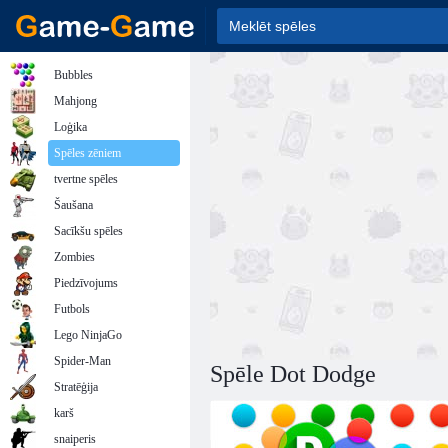
Bubbles
Mahjong
Loģika
Spēles zēniem
tvertne spēles
Šaušana
Sacīkšu spēles
Zombies
Piedzīvojums
Futbols
Lego NinjaGo
Spider-Man
Spēle Dot Dodge
Stratēģija
karš
snaiperis