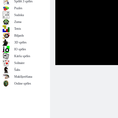
Spēlēt 3 spēles
Puzles
Sudoku
Zuma
Tetris
Biljards
3D spēles
IO spēles
Kāršu spēles
Solitaire
Šahs
Makšķerēšana
Online spēles