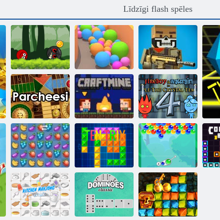
Līdzīgi flash spēles
Bumbu varonis
piedzīvojums:
sarkans lielība
Smilšu
Traks pikseļu
bumbu
bumbiņas
karadarbība
Fireboy and
Watergirl 4:
Parcheesi
Amatnieks
Kristāla templis
Burbulis
Fruta Crush
Tentriks
Charms