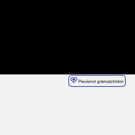
Pievienot grāmatzīmēm