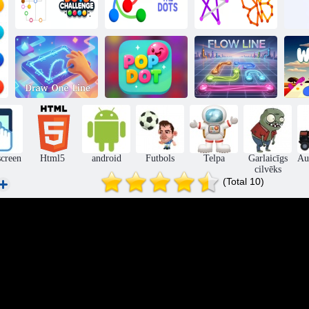
Krāsu punktu
Pievienojiet
izaicinājums
punktu
1 līnijas mīkla
Uzzīmējiet vienu
līniju
Pop punkts
Plūsmas līnija
screen
Html5
android
Futbols
Telpa
Garlaicīgs
Au
cilvēks
(Total 10)