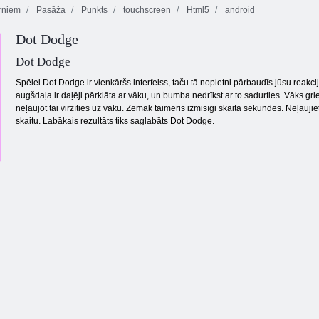
rniem
Pasāža
Punkts
touchscreen
Html5
android
Gold Rush
Dot Dodge
Virtuves
dārgumu
mahjong
Domino Classic
medības
Dot Dodge
Spēlei Dot Dodge ir vienkāršs interfeiss, taču tā nopietni pārbaudīs jūsu reakc
augšdaļa ir daļēji pārklāta ar vāku, un bumba nedrīkst ar to sadurties. Vāks gr
neļaujot tai virzīties uz vāku. Zemāk taimeris izmisīgi skaita sekundes. Neļauji
skaitu. Labākais rezultāts tiks saglabāts Dot Dodge.