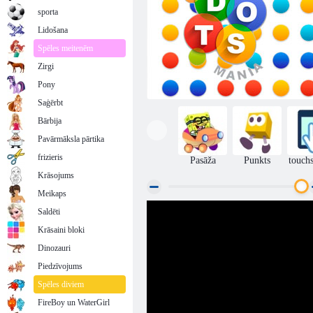
sporta
Lidošana
Spēles meitenēm
Zirgi
Pony
Saģērbt
Bārbija
Pavārmāksla pārtika
frizieris
Pasāža
Punkts
touch
Krāsojums
Meikaps
Saldēti
Punktu mānija
Krāsaini bloki
Dinozauri
Piedzīvojums
Spēles diviem
FireBoy un WaterGirl