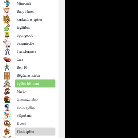
Minecraft
Baby Hazel
karikatūras spēles
Izglītības
Spongebob
Saimniecība
Transformers
Cars
Ben 10
Bēgšanas istaba
Spēles bērniem
Mario
Gliemežu Bob
Sonic spēles
Slēpošana
Kvesti
Flash spēles