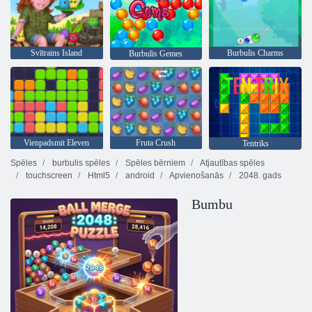
Svītrains Island
Burbulis Charms
Burbulis Gemes
Vienpadsmit Eleven
Fruta Crush
Tentriks
Spēles
burbulis spēles
Spēles bērniem
Atjautības spēles
touchscreen
Html5
android
Apvienošanās
2048. gads
Bumbu