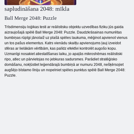
sapludināšana 2048: mīkla
Ball Merge 2048: Puzzle
Trīsdimensiju loģikas testi ar reālistisku objektu uzvedības fiziku jūs gaida
aizraujošajā spēlē Ball Merge 2048: Puzzle. Daudzkrāsainas numurētas
bumbiņas rūpīgi jānolaiž uz plašā spēles laukuma, mēģinot apvienot vienus
un tos pašus elementus. Katrs vienādu skaitļu apvienojums ļauj izveidot
sfēras ar lielākām vērtībām, kas palīdz efektīvi kontrolēt augošo kopu.
Uzmanīgi nosakiet atiestatīšanas laiku, jo apaļās mikroshēmas reālistiski
ripo, atlec un pārvietojas no jebkuras sadursmes. Parādiet stratēģisko
domāšanu, nokļūstiet leģendārajā bumbiņā ar numuru 2048, nešķērsojiet
augšējo bīstamo līniju un nopelniet spēles punktus spēlē Ball Merge 2048:
Puzzle.