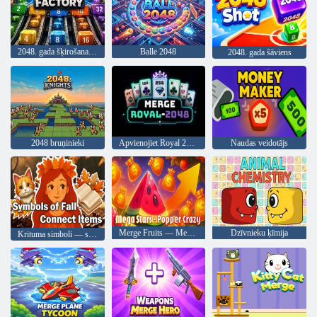
2048. gada šķirošanas rūpnīca
Balle 2048
2048. gada šāviens
2048 bruņinieki
Apvienojiet Royal 2048
Naudas veidotājs
Merge Fruits — Mega Fun
Dzīvnieku ķīmija
Krituma simboli — savienojiet preces