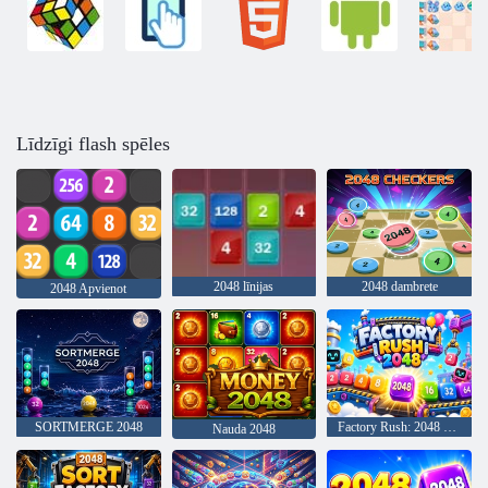
Līdzīgi flash spēles
2048 līnijas
2048 dambrete
2048 Apvienot
SORTMERGE 2048
Factory Rush: 2048 Merge
Nauda 2048