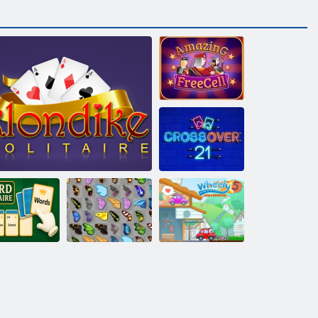
Pārsteidzošs
Freecell Solitaire
Crossover 21
rds Solitaire
Solitaire Quest Klondaika
Tauriņš kyodai
Wheely 5