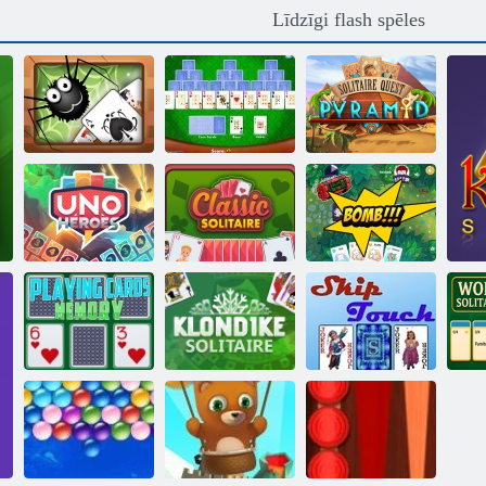
Līdzīgi flash spēles
Pārsteidzošs
Solitaire tri
Solitaire Quest
zirnekļa solitaire
virsotnes
piramīda
Uno varoņi
Klasisks solitārs
Kitty kartes
Spēļu karšu
Klondike
Izlaist
atmiņa
Solitaire
pieskārienu
Vā