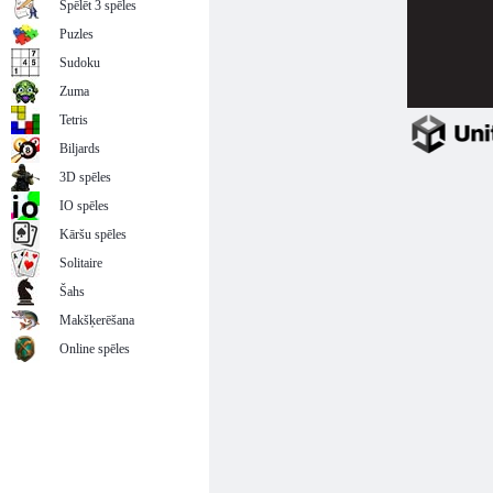
Spēlēt 3 spēles
Puzles
Sudoku
Zuma
Tetris
Biljards
3D spēles
IO spēles
Kāršu spēles
Solitaire
Šahs
Makšķerēšana
Online spēles