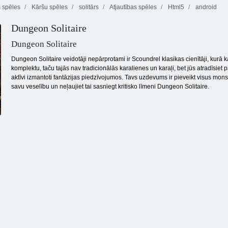
s spēles
Kāršu spēles
solitārs
Atjautības spēles
Html5
android
Dungeon Solitaire
Bezgalīgi
Burbuļu šāvējs
Backgammon
burbuļi
bezgalīgs
Classic
Dungeon Solitaire
Dungeon Solitaire veidotāji nepārprotami ir Scoundrel klasikas cienītāji, kurā k
komplektu, taču tajās nav tradicionālās karalienes un karaļi, bet jūs atradīsiet
aktīvi izmantoti fantāzijas piedzīvojumos. Tavs uzdevums ir pieveikt visus mon
savu veselību un neļaujiet tai sasniegt kritisko līmeni Dungeon Solitaire.