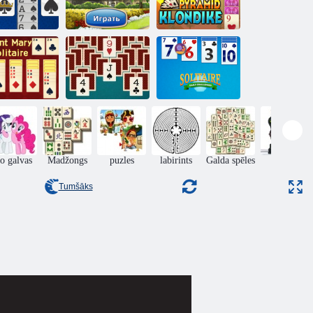
irnekļcilvēka
Piramīda
solitaire
Strike Solitaire
Klondaika
Tante Mary
Solitārs ikdienas
Solitaire
Spēles Solitaire
izaicinājums
o galvas
Madžongs
puzles
labirints
Galda spēles
rīcība
Tumšāks