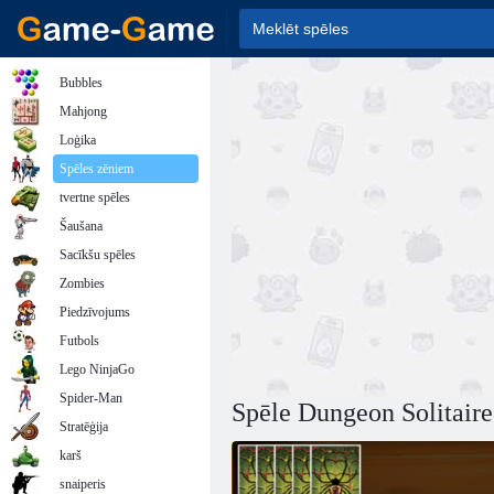
Bubbles
Mahjong
Loģika
Spēles zēniem
tvertne spēles
Šaušana
Sacīkšu spēles
Zombies
Piedzīvojums
Futbols
Lego NinjaGo
Spider-Man
Spēle Dungeon Solitaire
Stratēģija
karš
snaiperis