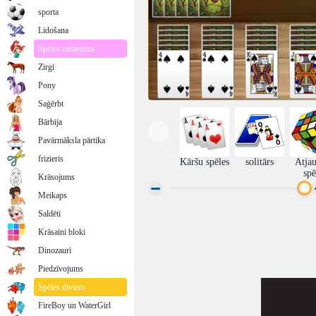
sporta
Lidošana
Spēles meitenēm
Zirgi
Pony
Saģērbt
Bārbija
Pavārmāksla pārtika
frizieris
Kāršu spēles
solitārs
Atjau
spē
Krāsojums
Meikaps
Saldēti
Zirnekļa Soleitaire
Krāsaini bloki
Dinozauri
Piedzīvojums
Spēles diviem
FireBoy un WaterGirl