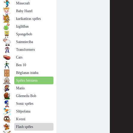
Minecraft
Baby Hazel
karikatūras spēles
Izglītības
Spongebob
Saimniecība
Transformers
Cars
Ben 10
Bēgšanas istaba
Spēles bērniem
Mario
Gliemežu Bob
Sonic spēles
Slēpošana
Kvesti
Flash spēles