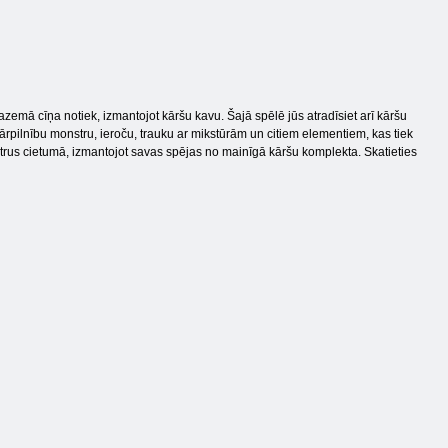
azemā cīņa notiek, izmantojot kāršu kavu. Šajā spēlē jūs atradīsiet arī kāršu
 pārpilnību monstru, ieroču, trauku ar mikstūrām un citiem elementiem, kas tiek
strus cietumā, izmantojot savas spējas no mainīgā kāršu komplekta. Skatieties