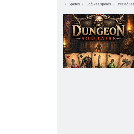
Spēles
Loģikas spēles
stratēģija
UNO ar draugiem