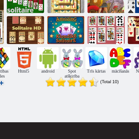
Mistiski
Mahjong
Z
Solitārs
piedzīvojumi
Trojs Solitaire
Pārsteidzošs
Klondike
Solitaire HD
Solitaire
Kaķu solitaire
tības
Html5
android
Spot
Trīs kārtas
mācīšanās
N
les
atšķirība
(Total 10)