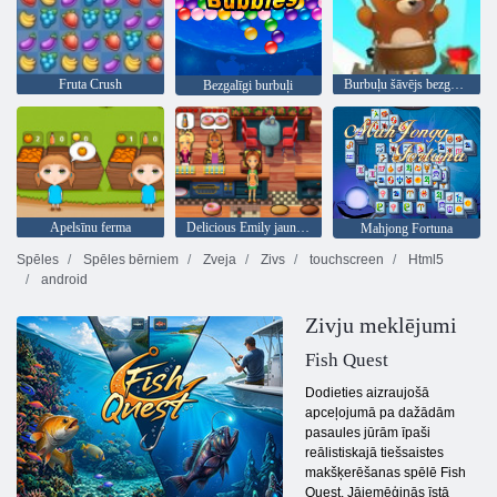
Fruta Crush
Burbuļu šāvējs bezgalīgs
Bezgalīgi burbuļi
Apelsīnu ferma
Delicious Emily jauns sākums
Mahjong Fortuna
Spēles
Spēles bērniem
Zveja
Zivs
touchscreen
Html5
android
Zivju meklējumi
Fish Quest
Dodieties aizraujošā
apceļojumā pa dažādām
pasaules jūrām īpaši
reālistiskajā tiešsaistes
makšķerēšanas spēlē Fish
Quest. Jāiemēģinās īstā