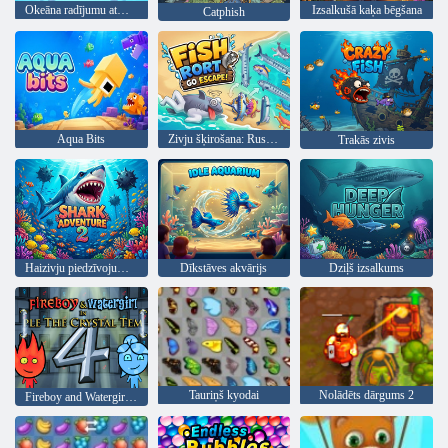
Okeāna radījumu atmiņa
Izsalkušā kaķa bēgšana
Catphish
Aqua Bits
Zivju šķirošana: Rush Go Escape
Trakās zivis
Haizivju piedzīvojums 2
Dīkstāves akvārijs
Dziļš izsalkums
Tauriņš kyodai
Nolādēts dārgums 2
Fireboy and Watergirl 4: Kristāla templis