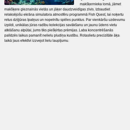
makšķernieka lomā, jāmet
makšķere gleznainās vietās un jāķer daudzveidīgas zivis. Izbaudiet
relaksējošu ekrāna simulatora atmosfēru programmā Fish Quest, lai noķertu
retus dziļjūras īpatņus un nopelnītu spēles punktus. Par vienkāršu uzdevumu
izpildi, unikālas jūras radību kolekcijas savākšanu un jaunu ūdens vietu
atklāšanu atpūtai, jums tiks piešķirtas prēmijas. Laba koncentrēšanās
palīdzēs laikus pamanīt nelielu pludiņa kustību. Rotaslietu precizitāte āķa
laikā ļaus efektīvi izzvejot lielu laupījumu.