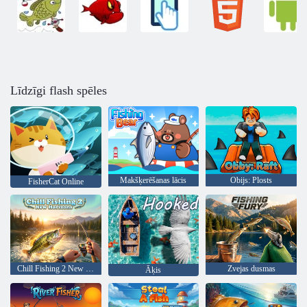
Līdzīgi flash spēles
Makšķerēšanas lācis
Obijs: Plosts
FisherCat Online
Chill Fishing 2 New Horizons
Zvejas dusmas
Āķis