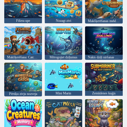
Fišera upe
Nozagt zivi
Makšķerēšanas meklējumi
Makšķerēšana: Catch the Secret Brainrot
Mērogojiet dziļumus
Nakts dziļi niršanas sekls
Mini Marin
Zemūdenes kuģis
Pērtiķu zivju nozveja