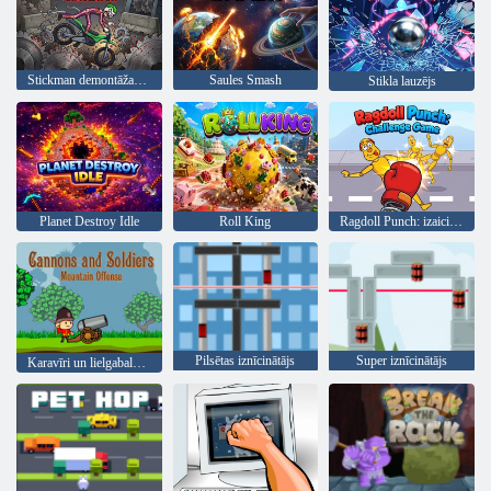
Stickman demontāžas simulators
Saules Smash
Stikla lauzējs
Planet Destroy Idle
Roll King
Ragdoll Punch: izaicinājuma spēle
Pilsētas iznīcinātājs
Super iznīcinātājs
Karavīri un lielgabalu: Mountain Attack