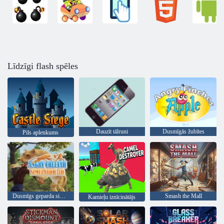
Līdzīgi flash spēles
Dauzīt tālruni
Dusmīgās žubītes
Pils aplenkums
Dusmīgs geparda simulators 3D
Smash the Mall
Kamieļu iznīcinātājs