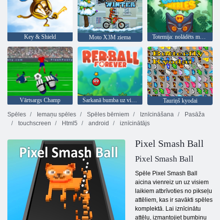
Key & Shield
Totemija: nolādēts marmors
Moto X3M ziema
Vārtsargs Champ
Sarkanā bumba uz visiem laikiem
Tauriņš kyodai
Spēles
Iemaņu spēles
Spēles bērniem
Iznīcināšana
Pasāža
touchscreen
Html5
android
iznīcinātājs
Pixel Smash Ball
Pixel Smash Ball
Spēle Pixel Smash Ball
aicina vienreiz un uz visiem
laikiem atbrīvoties no pikseļu
attēliem, kas ir savākti spēles
komplektā. Lai iznīcinātu
attēlu, izmantojiet bumbiņu