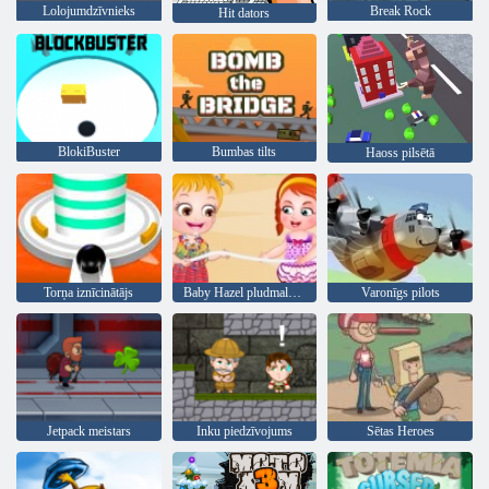
Lolojumdzīvnieks
Break Rock
Hit dators
BlokiBuster
Bumbas tilts
Haoss pilsētā
Torņa iznīcinātājs
Baby Hazel pludmales ballīte
Varonīgs pilots
Jetpack meistars
Inku piedzīvojums
Sētas Heroes