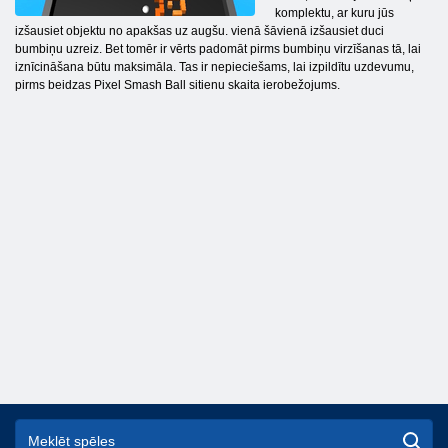
komplektu, ar kuru jūs
izšausiet objektu no apakšas uz augšu. vienā šāvienā izšausiet duci
bumbiņu uzreiz. Bet tomēr ir vērts padomāt pirms bumbiņu virzīšanas tā, lai
iznīcināšana būtu maksimāla. Tas ir nepieciešams, lai izpildītu uzdevumu,
pirms beidzas Pixel Smash Ball sitienu skaita ierobežojums.